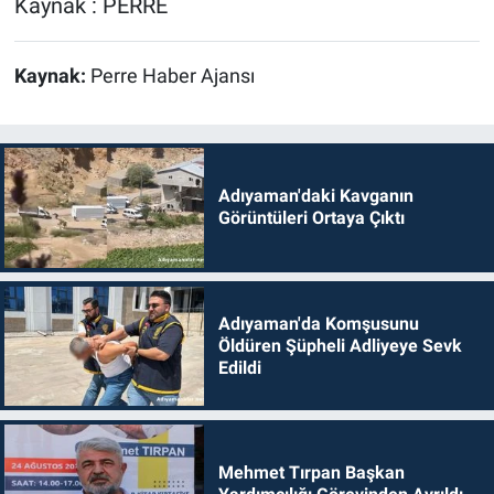
Kaynak : PERRE
Kaynak:
Perre Haber Ajansı
Adıyaman'daki Kavganın
Görüntüleri Ortaya Çıktı
Adıyaman'da Komşusunu
Öldüren Şüpheli Adliyeye Sevk
Edildi
Mehmet Tırpan Başkan