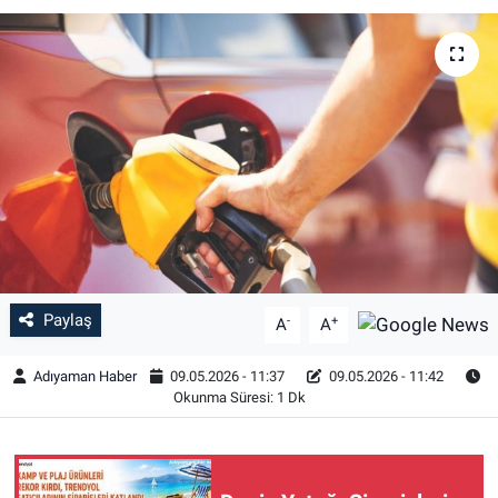
Özel Haber
Kültür Sanat
Eğitim
Ekonomi
Yaşam
Paylaş
Çevre
-
+
A
A
Adıyaman Haber
09.05.2026 - 11:37
09.05.2026 - 11:42
BİLİM VE TEKNOLOJİ
Okunma Süresi: 1 Dk
Şambayat Haber