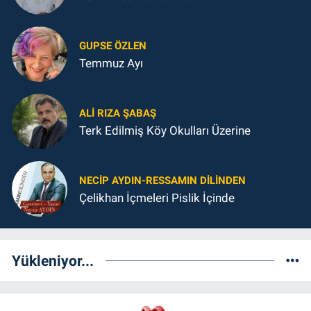
GUPSE ÖZLEN
Temmuz Ayı
ALI RIZA ŞABAŞ
Terk Edilmiş Köy Okulları Üzerine
NECIP AYDIN-RESSAMIN DILINDEN
Çelikhan İçmeleri Pislik İçinde
Yükleniyor...