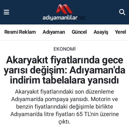
Ulusal
Nöbetçi Eczaneler
Resmi Reklam
Adıyaman
Güncel
Asayiş
Yerel
Siyaset
Hava Durumu
EKONOMI
Röportajlar
Adiyaman Namaz Vakitleri
Akaryakıt fiyatlarında gece
Magazin
Trafik Durumu
yarısı değişim: Adıyaman'da
indirim tabelalara yansıdı
Bölge Haberleri
Süper Lig Puan Durumu ve Fikstür
Akaryakıt fiyatlarındaki son düzenleme
Gündem
Tüm Manşetler
Adıyaman'da pompaya yansıdı. Motorin ve
benzin fiyatlarındaki değişimle birlikte
Asayiş
Son Dakika Haberleri
Adıyaman'da litre fiyatları 65 TL'nin üzerine
çıktı.
Sağlık
Haber Arşivi