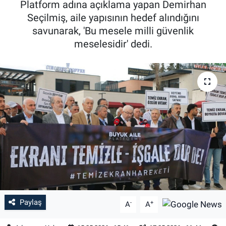
Platform adına açıklama yapan Demirhan
Seçilmiş, aile yapısının hedef alındığını
Özel Haber
savunarak, 'Bu mesele milli güvenlik
meselesidir' dedi.
Kültür Sanat
Eğitim
Ekonomi
Yaşam
Çevre
BİLİM VE TEKNOLOJİ
Şambayat Haber
Paylaş
-
+
A
A