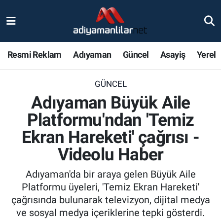
Ulusal
Nöbetçi Eczaneler
Resmi Reklam
Adıyaman
Güncel
Asayiş
Yerel
Siyaset
Hava Durumu
GÜNCEL
Röportajlar
Adiyaman Namaz Vakitleri
Adıyaman Büyük Aile
Magazin
Trafik Durumu
Platformu'ndan 'Temiz
Ekran Hareketi' çağrısı -
Bölge Haberleri
Süper Lig Puan Durumu ve Fikstür
Videolu Haber
Gündem
Tüm Manşetler
Adıyaman'da bir araya gelen Büyük Aile
Platformu üyeleri, 'Temiz Ekran Hareketi'
Asayiş
Son Dakika Haberleri
çağrısında bulunarak televizyon, dijital medya
ve sosyal medya içeriklerine tepki gösterdi.
Sağlık
Haber Arşivi