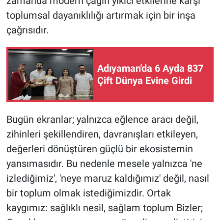
zamanda modern çağın yıkıcı etkilerine karşı
toplumsal dayanıklılığı artırmak için bir inşa
çağrısıdır.
Adıyaman'da 6 Ayda 837
Çift Dünya Evine Girdi
Bugün ekranlar; yalnızca eğlence aracı değil,
zihinleri şekillendiren, davranışları etkileyen,
değerleri dönüştüren güçlü bir ekosistemin
yansımasıdır. Bu nedenle mesele yalnızca 'ne
izlediğimiz', 'neye maruz kaldığımız' değil, nasıl
bir toplum olmak istediğimizdir. Ortak
kaygımız: sağlıklı nesil, sağlam toplum Bizler;