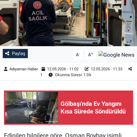
Özel Haber
Kültür Sanat
Eğitim
Paylaş
-
+
A
A
Ekonomi
Adıyaman Haber
12.05.2026 - 11:02
12.05.2026 - 11:33
Yaşam
1
Okunma Süresi: 1 Dk
Çevre
Gölbaşı'nda Ev Yangını
BİLİM VE TEKNOLOJİ
Kısa Sürede Söndürüldü
Şambayat Haber
Edinilen bilgilere göre, Osman Boybay isimli