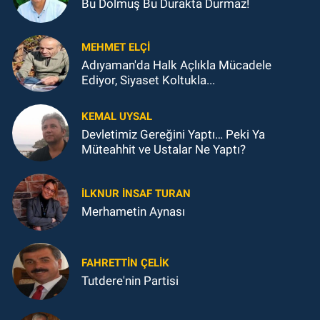
Bu Dolmuş Bu Durakta Durmaz!
MEHMET ELÇI
Adıyaman'da Halk Açlıkla Mücadele
Ediyor, Siyaset Koltukla...
KEMAL UYSAL
Devletimiz Gereğini Yaptı… Peki Ya
Müteahhit ve Ustalar Ne Yaptı?
İLKNUR İNSAF TURAN
Merhametin Aynası
FAHRETTIN ÇELİK
Tutdere'nin Partisi