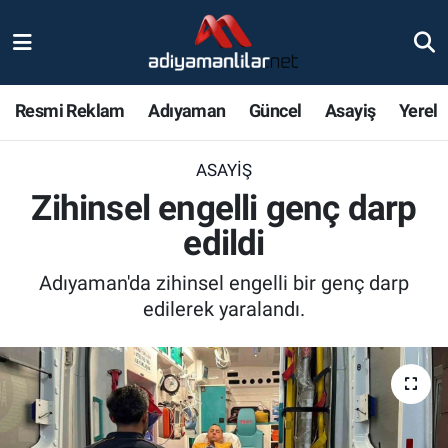
Ulusal
Nöbetçi Eczaneler
Resmi Reklam
Adıyaman
Güncel
Asayiş
Yerel
Siyaset
Hava Durumu
ASAYIŞ
Röportajlar
Adiyaman Namaz Vakitleri
Zihinsel engelli genç darp
Magazin
Trafik Durumu
edildi
Bölge Haberleri
Süper Lig Puan Durumu ve Fikstür
Adıyaman'da zihinsel engelli bir genç darp
edilerek yaralandı.
Gündem
Tüm Manşetler
Asayiş
Son Dakika Haberleri
Sağlık
Haber Arşivi