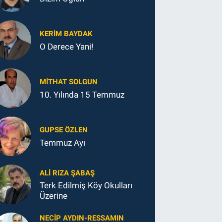
KERIM BAYDAK
O Derece Yani!
MITHAT SOLGUN
10. Yılında 15 Temmuz
GUPSE ÖZLEN
Temmuz Ayı
ALI RIZA ŞABAŞ
Terk Edilmiş Köy Okulları
Üzerine
NECIP AYDIN-RESSAMIN