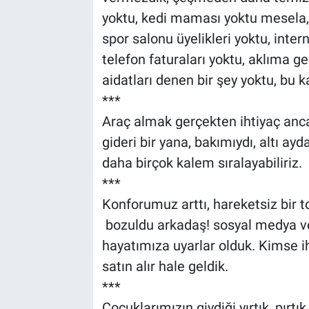
yoktu, kedi maması yoktu mesela, v
spor salonu üyelikleri yoktu, intern
telefon faturaları yoktu, aklıma ge
aidatları denen bir şey yoktu, bu 
***
Araç almak gerçekten ihtiyaç ancak 
gideri bir yana, bakımıydı, altı ayda 
daha birçok kalem sıralayabiliriz.
***
Konforumuz arttı, hareketsiz bir t
bozuldu arkadaş! sosyal medya ve
hayatımıza uyarlar olduk. Kimse iht
satın alır hale geldik.
***
Çocuklarımızın giydiği yırtık, pırtı