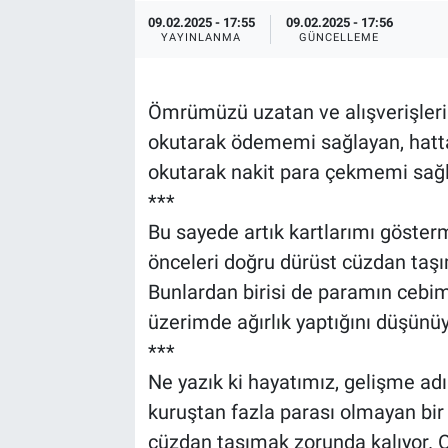
09.02.2025 - 17:55
09.02.2025 - 17:56
Özel Haber
YAYINLANMA
GÜNCELLEME
Kültür Sanat
Ömrümüzü uzatan ve alışverişler
Eğitim
okutarak ödememi sağlayan, hatt
okutarak nakit para çekmemi sağl
Ekonomi
***
Bu sayede artık kartlarımı göst
Yaşam
önceleri doğru dürüst cüzdan taşı
Bunlardan birisi de paramın cebi
Çevre
üzerimde ağırlık yaptığını düşünü
BİLİM VE TEKNOLOJİ
***
Ne yazık ki hayatımız, gelişme adı
Şambayat Haber
kuruştan fazla parası olmayan bir k
cüzdan taşımak zorunda kalıyor. 