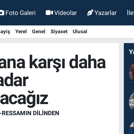
Foto Galeri
Videolar
Yazarlar
İl
ayiş
Yerel
Genel
Siyaset
Ulusal
Y
na karşı daha
adar
şacağız
N-RESSAMIN DILINDEN