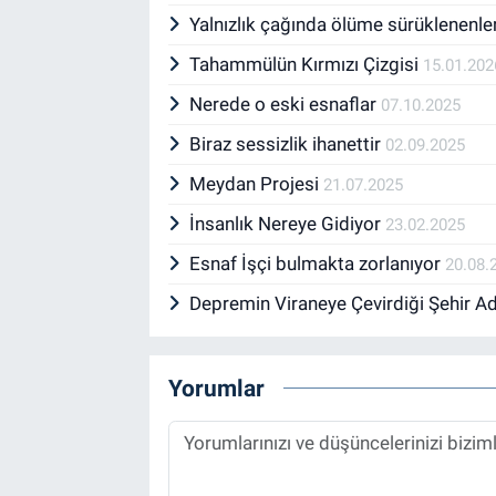
Yalnızlık çağında ölüme sürüklenenle
Tahammülün Kırmızı Çizgisi
15.01.202
Nerede o eski esnaflar
07.10.2025
Biraz sessizlik ihanettir
02.09.2025
Meydan Projesi
21.07.2025
İnsanlık Nereye Gidiyor
23.02.2025
Esnaf İşçi bulmakta zorlanıyor
20.08.
Depremin Viraneye Çevirdiği Şehir 
Yorumlar