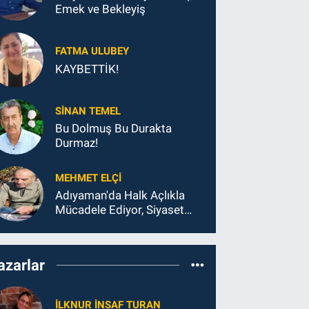
Emek ve Bekleyiş
FATMA ULUBEY
KAYBETTİK!
SINAN TEMEL
Bu Dolmuş Bu Durakta
Durmaz!
MEHMET ELÇI
Adıyaman'da Halk Açlıkla
Mücadele Ediyor, Siyaset
Koltukla...
azarlar
İLKNUR İNSAF TURAN