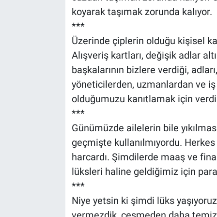
koyarak taşımak zorunda kalıyor.
***
Üzerinde çiplerin olduğu kişisel kar
Alışveriş kartları, değişik adlar al
başkalarının bizlere verdiği, adlar
yöneticilerden, uzmanlardan ve iş
olduğumuzu kanıtlamak için verdik
***
Günümüzde ailelerin bile yıkılması
geçmişte kullanılmıyordu. Herkes 
harcardı. Şimdilerde maaş ve fina
lüksleri haline geldiğimiz için par
***
Niye yetsin ki şimdi lüks yaşıyor
vermezdik, çeşmeden daha temiz su