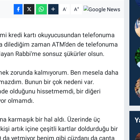
-
+
A
A
imi kredi kartı okuyucusundan telefonuma
a dilediğim zaman ATM'den de telefonuma
ayan Rabbi'me sonsuz şükürler olsun.
ermek zorunda kalmıyorum. Ben mesela daha
mazdım. Bunun bir çok nedeni var.
mde olduğunu hissetmemdi, bir diğeri
yor olmamdı.
na karmaşık bir hal aldı. Üzerinde üç
Y
işi artık içine çeşitli kartlar doldurduğu bir
O da yetmiyor benim gibi cüzdanı da çanta