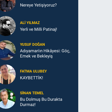
Nereye Yetişiyoruz?
ALI YILMAZ
Yerli ve Milli Patinaj!
YUSUF DOĞAN
Adıyaman'ın Hikâyesi: Göç,
Emek ve Bekleyiş
FATMA ULUBEY
KAYBETTİK!
SINAN TEMEL
Bu Dolmuş Bu Durakta
Durmaz!