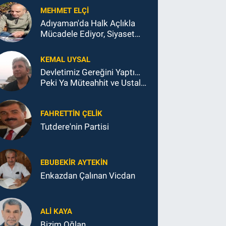
MEHMET ELÇI
Adıyaman'da Halk Açlıkla
Mücadele Ediyor, Siyaset
Koltukla...
KEMAL UYSAL
Devletimiz Gereğini Yaptı…
Peki Ya Müteahhit ve Ustalar
Ne Yaptı?
FAHRETTIN ÇELİK
Tutdere'nin Partisi
EBUBEKIR AYTEKIN
Enkazdan Çalınan Vicdan
ALI KAYA
Bizim Oğlan