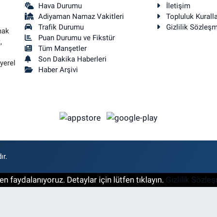
Hava Durumu
İletişim
Adiyaman Namaz Vakitleri
Topluluk Kuralla
Trafik Durumu
Gizlilik Sözleş
mak
Puan Durumu ve Fikstür
,
Tüm Manşetler
Son Dakika Haberleri
yerel
Haber Arşivi
ır.
n faydalanıyoruz. Detaylar için lütfen tıklayın.
Gizlilik Sözle