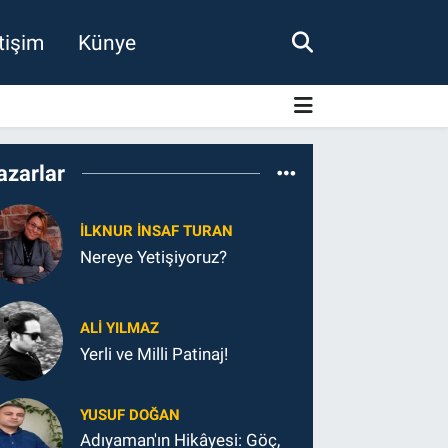
etişim
Künye
azarlar
İLKNUR İNSAF TURAN
Nereye Yetişiyoruz?
ALI YILMAZ
Yerli ve Milli Patinaj!
YUSUF DOĞAN
Adıyaman'ın Hikâyesi: Göç,