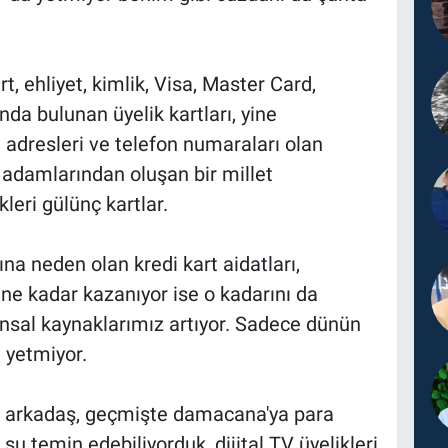
t, ehliyet, kimlik, Visa, Master Card,
tında bulunan üyelik kartları, yine
ı, adresleri ve telefon numaraları olan
 adamlarından oluşan bir millet
leri gülünç kartlar.
na neden olan kredi kart aidatları,
ne kadar kazanıyor ise o kadarını da
nsal kaynaklarımız artıyor. Sadece dünün
a yetmiyor.
uz arkadaş, geçmişte damacana'ya para
 temin edebiliyorduk, dijital TV üyelikleri