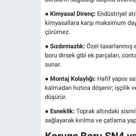
●
Kimyasal Direnç:
Endüstriyel atı
kimyasallara karşı maksimum daya
çürümez.
●
Sızdırmazlık:
Özel tasarlanmış 
boru dirsek gibi ek parçaları, con
sunar.
●
Montaj Kolaylığı:
Hafif yapısı sa
kalmadan hızlıca döşenir; işçilik
düşürür.
●
Esneklik:
Toprak altındaki sism
sağlayarak kırılma ve çatlama ya
Koruge Boru SN4 vs