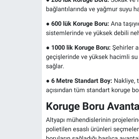
bağlantılarında ve yağmur suyu hat
●
600 lük Koruge Boru:
Ana taşıyıc
sistemlerinde ve yüksek debili nehi
●
1000 lik Koruge Boru:
Şehirler a
geçişlerinde ve yüksek hacimli su 
sağlar.
●
6 Metre Standart Boy:
Nakliye, t
açısından tüm standart koruge bor
Koruge Boru Avantaj
Altyapı mühendislerinin projeleri
polietilen esaslı ürünleri seçmele
boruların sağladığı başlıca avantaj