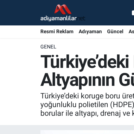
Ulusal
Nöbetçi Eczaneler
Resmi Reklam
Adıyaman
Güncel
As
Siyaset
Hava Durumu
GENEL
Röportajlar
Adiyaman Namaz Vakitleri
Türkiye’deki 
Magazin
Trafik Durumu
Altyapının G
Bölge Haberleri
Süper Lig Puan Durumu ve Fikstür
Türkiye’deki koruge boru üre
Gündem
Tüm Manşetler
yoğunluklu polietilen (HDPE
borular ile altyapı, drenaj 
Asayiş
Son Dakika Haberleri
Sağlık
Haber Arşivi