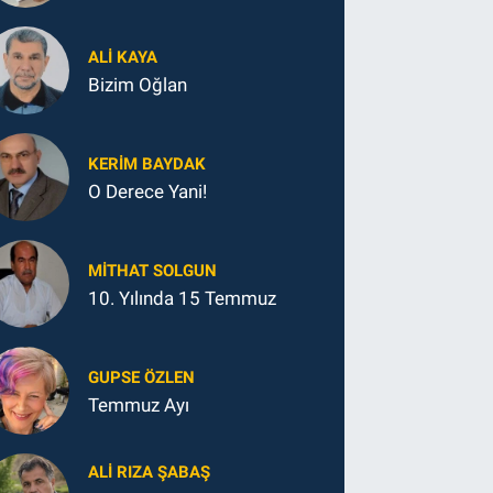
ALI KAYA
Bizim Oğlan
KERIM BAYDAK
O Derece Yani!
MITHAT SOLGUN
10. Yılında 15 Temmuz
GUPSE ÖZLEN
Temmuz Ayı
ALI RIZA ŞABAŞ