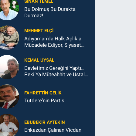
SINAN TEMEL
Bu Dolmuş Bu Durakta
Durmaz!
MEHMET ELÇI
Adıyaman'da Halk Açlıkla
Mücadele Ediyor, Siyaset
Koltukla...
KEMAL UYSAL
Devletimiz Gereğini Yaptı…
Peki Ya Müteahhit ve Ustalar
Ne Yaptı?
FAHRETTIN ÇELİK
Tutdere'nin Partisi
EBUBEKIR AYTEKIN
Enkazdan Çalınan Vicdan