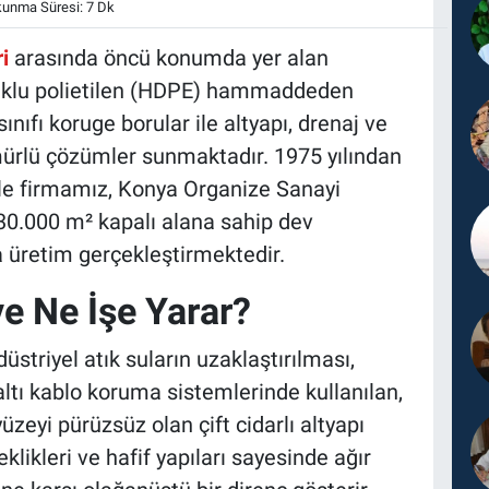
unma Süresi: 7 Dk
i
arasında öncü konumda yer alan
uklu polietilen (HDPE) hammaddeden
ınıfı koruge borular ile altyapı, drenaj ve
ürlü çözümler sunmaktadır. 1975 yılından
yle firmamız, Konya Organize Sanayi
30.000 m² kapalı alana sahip dev
a üretim gerçekleştirmektedir.
e Ne İşe Yarar?
düstriyel atık suların uzaklaştırılması,
ltı kablo koruma sistemlerinde kullanılan,
yüzeyi pürüzsüz olan çift cidarlı altyapı
klikleri ve hafif yapıları sayesinde ağır