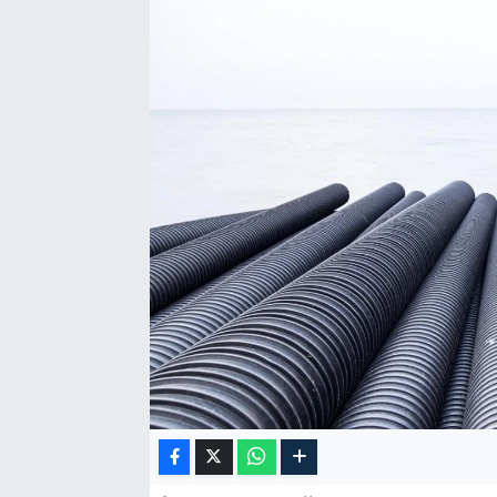
Özel Haber
Kültür Sanat
Eğitim
Ekonomi
Yaşam
Çevre
BİLİM VE TEKNOLOJİ
Şambayat Haber