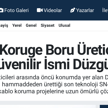
Foto Galeri
Videolar
Yazarlar
İl
ayiş
Yerel
Genel
Siyaset
Ulusal
Koruge Boru Üretic
üvenilir İsmi Düzgü
ticileri arasında öncü konumda yer alan 
) hammaddeden ürettiği son teknoloji SN4
ve kablo koruma projelerine uzun ömürlü 