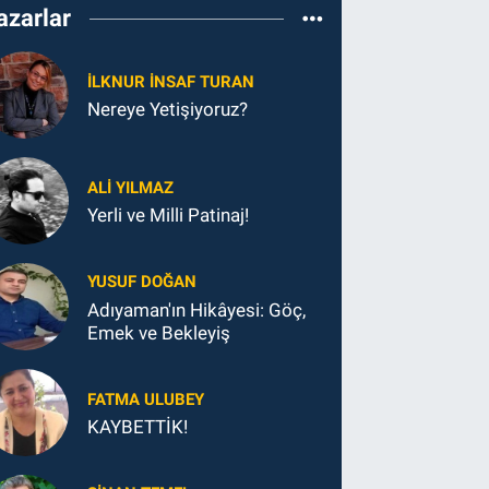
azarlar
İLKNUR İNSAF TURAN
Nereye Yetişiyoruz?
ALI YILMAZ
Yerli ve Milli Patinaj!
YUSUF DOĞAN
Adıyaman'ın Hikâyesi: Göç,
Emek ve Bekleyiş
FATMA ULUBEY
KAYBETTİK!