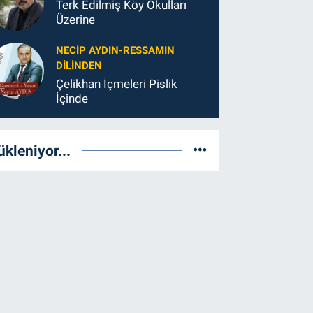
Terk Edilmiş Köy Okulları
Üzerine
NECIP AYDIN-RESSAMIN
DILINDEN
Çelikhan İçmeleri Pislik
İçinde
ükleniyor...