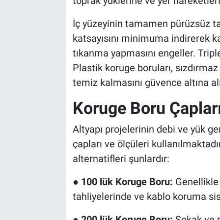
toprak yüklerine ve yer hareketleri
İç yüzeyinin tamamen pürüzsüz ta
katsayısını minimuma indirerek kat
tıkanma yapmasını engeller. Triple
Plastik koruge boruları, sızdırmaz
temiz kalmasını güvence altına alır
Koruge Boru Çapları
Altyapı projelerinin debi ve yük g
çapları ve ölçüleri kullanılmaktadı
alternatifleri şunlardır:
●
100 lük Koruge Boru:
Genellikle 
tahliyelerinde ve kablo koruma sis
●
200 lük Koruge Boru:
Sokak ve m