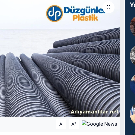
Y
-
+
A
A