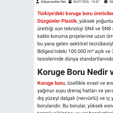
Adıyamanlılar Net
04.07.2026 - 14:47
Ok
Türkiye’deki koruge boru üreticiler
Düzgünler Plastik
, yüksek yoğunl
ürettiği son teknoloji SN4 ve SN8 s
kablo koruma projelerine uzun öm
bu yana gelen sektörel tecrübesi
Bölgesi’ndeki 100.000 m² açık ve 
tesislerinde dünya standartlarınd
Koruge Boru Nedir v
Koruge boru
, özellikle evsel ve en
yağmur suyu drenaj hatları ve yera
dış yüzeyi dalgalı (nervürlü) ve iç 
borularıdır. Bu borular, yüksek esne