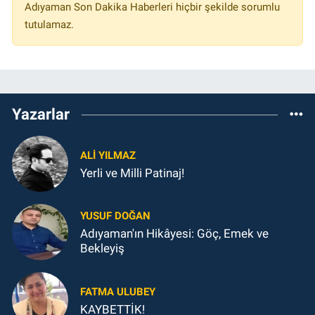
Adıyaman Son Dakika Haberleri hiçbir şekilde sorumlu
tutulamaz.
Yazarlar
ALI YILMAZ
Yerli ve Milli Patinaj!
YUSUF DOĞAN
Adıyaman'ın Hikâyesi: Göç, Emek ve
Bekleyiş
FATMA ULUBEY
KAYBETTİK!