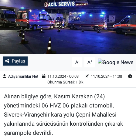
Özel Haber
Kültür Sanat
Eğitim
Ekonomi
Paylaş
-
+
A
A
Yaşam
Adıyamanlılar Net
11.10.2024 - 00:03
11.10.2024 - 11:08
Okunma Süresi: 1 Dk
Çevre
Alınan bilgiye göre, Kasım Karakan (24)
BİLİM VE TEKNOLOJİ
yönetimindeki 06 HVZ 06 plakalı otomobil,
Siverek-Viranşehir kara yolu Çepni Mahallesi
Şambayat Haber
yakınlarında sürücüsünün kontrolünden çıkarak
şarampole devrildi.