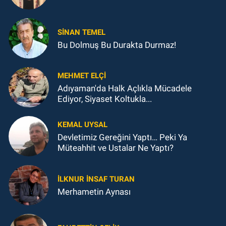
SINAN TEMEL
Bu Dolmuş Bu Durakta Durmaz!
MEHMET ELÇI
Adıyaman'da Halk Açlıkla Mücadele
Ediyor, Siyaset Koltukla...
KEMAL UYSAL
Devletimiz Gereğini Yaptı… Peki Ya
Müteahhit ve Ustalar Ne Yaptı?
İLKNUR İNSAF TURAN
Merhametin Aynası