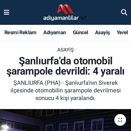
Ulusal
Nöbetçi Eczaneler
Resmi Reklam
Adıyaman
Güncel
Asayiş
Yerel
Siyaset
Hava Durumu
ASAYIŞ
Röportajlar
Adiyaman Namaz Vakitleri
Şanlıurfa'da otomobil
Magazin
Trafik Durumu
şarampole devrildi: 4 yaralı
Bölge Haberleri
Süper Lig Puan Durumu ve Fikstür
ŞANLIURFA (PHA) - Şanlıurfa'nın Siverek
ilçesinde otomobilin şarampole devrilmesi
Gündem
Tüm Manşetler
sonucu 4 kişi yaralandı.
Asayiş
Son Dakika Haberleri
Sağlık
Haber Arşivi