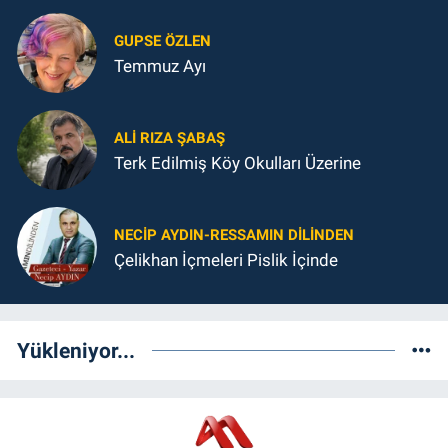
GUPSE ÖZLEN
Temmuz Ayı
ALI RIZA ŞABAŞ
Terk Edilmiş Köy Okulları Üzerine
NECIP AYDIN-RESSAMIN DILINDEN
Çelikhan İçmeleri Pislik İçinde
Yükleniyor...