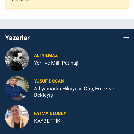
Yazarlar
ALI YILMAZ
Yerli ve Milli Patinaj!
YUSUF DOĞAN
Adıyaman'ın Hikâyesi: Göç, Emek ve
Bekleyiş
FATMA ULUBEY
KAYBETTİK!