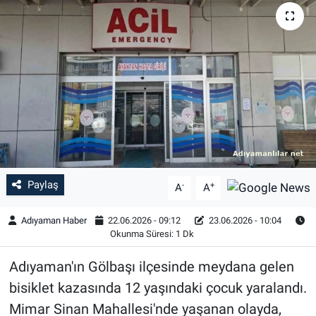
Özel Haber
Kültür Sanat
Eğitim
Ekonomi
Yaşam
Paylaş
-
+
A
A
Çevre
Adıyaman Haber
22.06.2026 - 09:12
23.06.2026 - 10:04
Okunma Süresi: 1 Dk
BİLİM VE TEKNOLOJİ
Adıyaman'ın Gölbaşı ilçesinde meydana gelen
Şambayat Haber
bisiklet kazasında 12 yaşındaki çocuk yaralandı.
Mimar Sinan Mahallesi'nde yaşanan olayda,