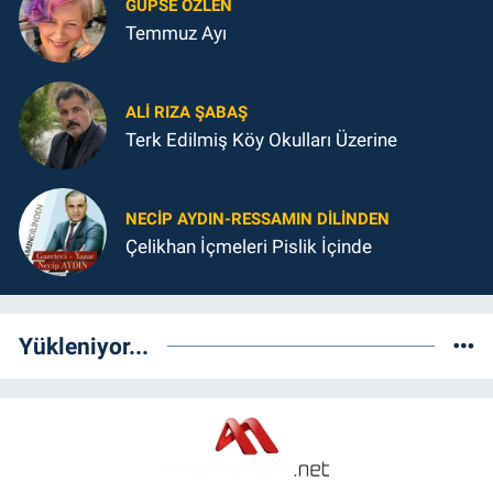
GUPSE ÖZLEN
Temmuz Ayı
ALI RIZA ŞABAŞ
Terk Edilmiş Köy Okulları Üzerine
NECIP AYDIN-RESSAMIN DILINDEN
Çelikhan İçmeleri Pislik İçinde
Yükleniyor...