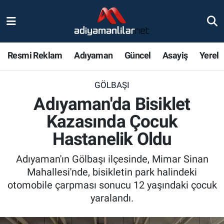
Ulusal
Nöbetçi Eczaneler
Resmi Reklam
Adıyaman
Güncel
Asayiş
Yerel
Siyaset
Hava Durumu
GÖLBAŞI
Röportajlar
Adiyaman Namaz Vakitleri
Adıyaman'da Bisiklet
Magazin
Trafik Durumu
Kazasında Çocuk
Hastanelik Oldu
Bölge Haberleri
Süper Lig Puan Durumu ve Fikstür
Adıyaman'ın Gölbaşı ilçesinde, Mimar Sinan
Gündem
Tüm Manşetler
Mahallesi'nde, bisikletin park halindeki
otomobile çarpması sonucu 12 yaşındaki çocuk
Asayiş
Son Dakika Haberleri
yaralandı.
Sağlık
Haber Arşivi