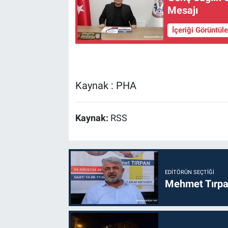
Mesajı
İçeriği Görüntül
Kaynak : PHA
Kaynak:
RSS
EDITÖRÜN SEÇTIĞI
Mehmet Tırpan