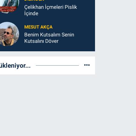
Çelikhan İçmeleri Pislik
İçinde
MESUT AKÇA
Benim Kutsalım Senin
Kutsalını Döver
ükleniyor...