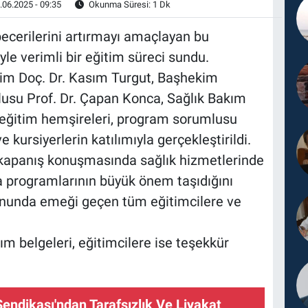
.06.2025 - 09:35
Okunma Süresi: 1 Dk
 becerilerini artırmayı amaçlayan bu
iyle verimli bir eğitim süreci sundu.
im Doç. Dr. Kasım Turgut, Başhekim
lusu Prof. Dr. Çapan Konca, Sağlık Bakım
eğitim hemşireleri, program sorumlusu
e kursiyerlerin katılımıyla gerçekleştirildi.
kapanış konuşmasında sağlık hizmetlerinde
ika programlarının büyük önem taşıdığını
onunda emeği geçen tüm eğitimcilere ve
ım belgeleri, eğitimcilere ise teşekkür
endikası'ndan Tarafsızlık Ve Liyakat