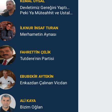
KEMAL UYSAL
Devletimiz Gereğini Yaptı…
Peki Ya Müteahhit ve Ustalar
Ne Yaptı?
İLKNUR İNSAF TURAN
Merhametin Aynası
FAHRETTIN ÇELİK
Tutdere'nin Partisi
EBUBEKIR AYTEKIN
Enkazdan Çalınan Vicdan
ALI KAYA
Bizim Oğlan