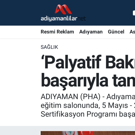
Ulusal
Nöbetçi Eczaneler
Resmi Reklam
Adıyaman
Güncel
As
Siyaset
Hava Durumu
SAĞLIK
Röportajlar
Adiyaman Namaz Vakitleri
‘Palyatif Ba
Magazin
Trafik Durumu
başarıyla t
Bölge Haberleri
Süper Lig Puan Durumu ve Fikstür
ADIYAMAN (PHA) - Adıyaman
Gündem
Tüm Manşetler
eğitim salonunda, 5 Mayıs - 
Sertifikasyon Programı başa
Asayiş
Son Dakika Haberleri
Sağlık
Haber Arşivi