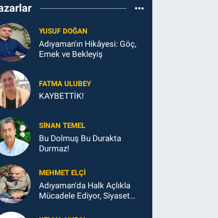
azarlar
YUSUF DOĞAN
Adıyaman'ın Hikâyesi: Göç,
Emek ve Bekleyiş
FATMA ULUBEY
KAYBETTİK!
SINAN TEMEL
Bu Dolmuş Bu Durakta
Durmaz!
MEHMET ELÇI
Adıyaman'da Halk Açlıkla
Mücadele Ediyor, Siyaset
Koltukla...