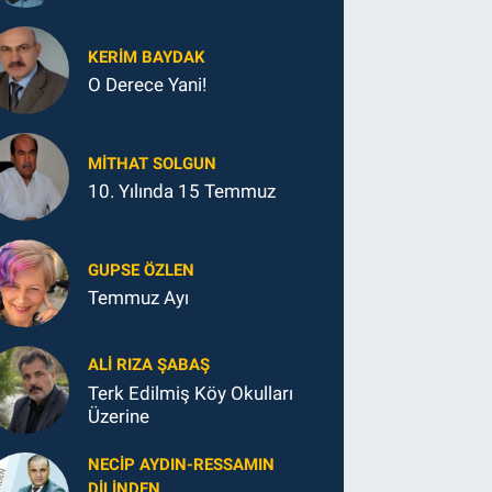
KERIM BAYDAK
O Derece Yani!
MITHAT SOLGUN
10. Yılında 15 Temmuz
GUPSE ÖZLEN
Temmuz Ayı
ALI RIZA ŞABAŞ
Terk Edilmiş Köy Okulları
Üzerine
NECIP AYDIN-RESSAMIN
DILINDEN