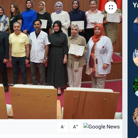
Y
-
+
A
A