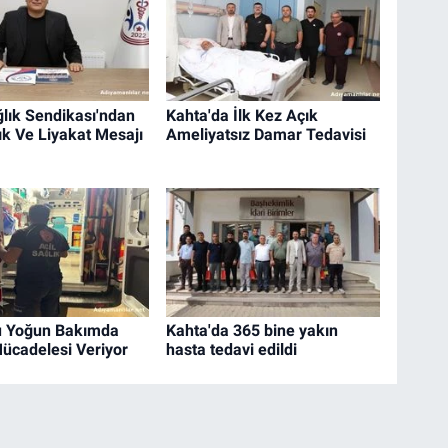
lık Sendikası'ndan
Kahta'da İlk Kez Açık
ık Ve Liyakat Mesajı
Ameliyatsız Damar Tedavisi
u Yoğun Bakımda
Kahta'da 365 bine yakın
cadelesi Veriyor
hasta tedavi edildi