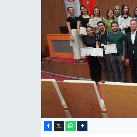
Özel Haber
Kültür Sanat
Eğitim
Ekonomi
Yaşam
Çevre
BİLİM VE TEKNOLOJİ
Şambayat Haber