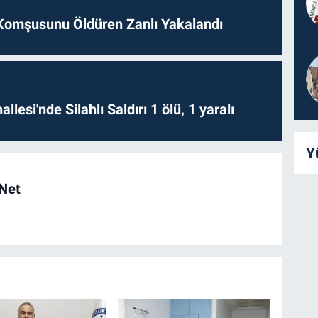
Komşusunu Öldüren Zanlı Yakalandı
lesi'nde Silahlı Saldırı 1 ölü, 1 yaralı
Y
 Net