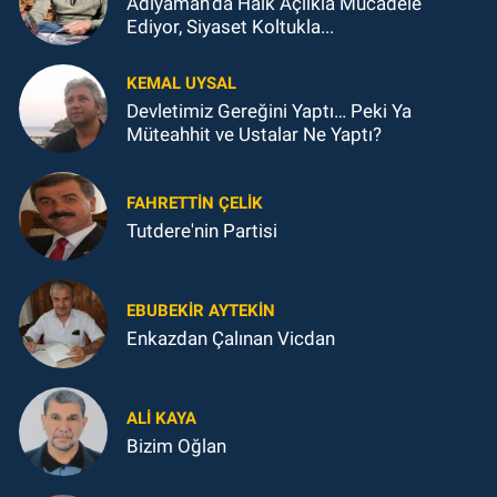
Adıyaman'da Halk Açlıkla Mücadele
Ediyor, Siyaset Koltukla...
KEMAL UYSAL
Devletimiz Gereğini Yaptı… Peki Ya
Müteahhit ve Ustalar Ne Yaptı?
FAHRETTIN ÇELİK
Tutdere'nin Partisi
EBUBEKIR AYTEKIN
Enkazdan Çalınan Vicdan
ALI KAYA
Bizim Oğlan