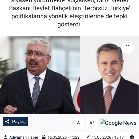
Başkanı Devlet Bahçeli'nin 'Terörsüz Türkiye'
Özel Haber
politikalarına yönelik eleştirilerine de tepki
gösterdi.
Kültür Sanat
Eğitim
Ekonomi
Yaşam
Çevre
BİLİM VE TEKNOLOJİ
Şambayat Haber
Paylaş
-
+
A
A
Adıyaman Haber
15.05.2026 - 15:22
15.05.2026 - 16:17