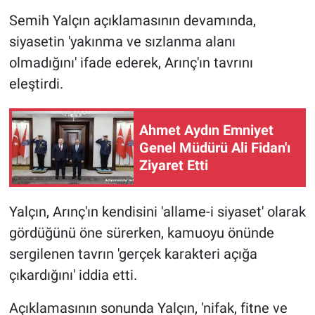
Semih Yalçın açıklamasının devamında,
siyasetin 'yakınma ve sızlanma alanı
olmadığını' ifade ederek, Arınç'ın tavrını
eleştirdi.
Ahmet Aydın Emniyet
Genel Müdürü Ali Fidan'ı
Ziyaret Etti
Yalçın, Arınç'ın kendisini 'allame-i siyaset' olarak
gördüğünü öne sürerken, kamuoyu önünde
sergilenen tavrın 'gerçek karakteri açığa
çıkardığını' iddia etti.
Açıklamasının sonunda Yalçın, 'nifak, fitne ve