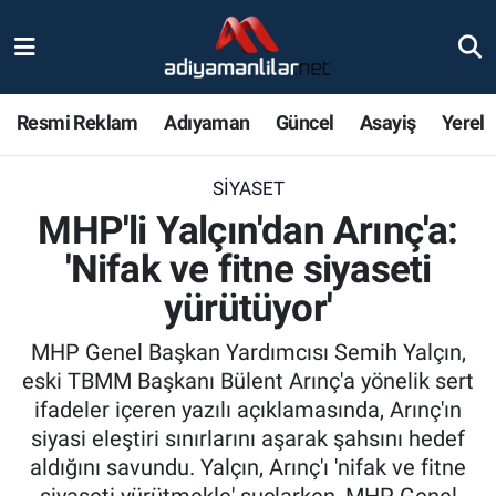
Ulusal
Nöbetçi Eczaneler
Resmi Reklam
Adıyaman
Güncel
Asayiş
Yerel
Siyaset
Hava Durumu
SIYASET
Röportajlar
Adiyaman Namaz Vakitleri
MHP'li Yalçın'dan Arınç'a:
Magazin
Trafik Durumu
'Nifak ve fitne siyaseti
yürütüyor'
Bölge Haberleri
Süper Lig Puan Durumu ve Fikstür
MHP Genel Başkan Yardımcısı Semih Yalçın,
Gündem
Tüm Manşetler
eski TBMM Başkanı Bülent Arınç'a yönelik sert
ifadeler içeren yazılı açıklamasında, Arınç'ın
Asayiş
Son Dakika Haberleri
siyasi eleştiri sınırlarını aşarak şahsını hedef
aldığını savundu. Yalçın, Arınç'ı 'nifak ve fitne
Sağlık
Haber Arşivi
siyaseti yürütmekle' suçlarken, MHP Genel