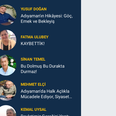
YUSUF DOĞAN
Adıyaman'ın Hikâyesi: Göç,
Emek ve Bekleyiş
FATMA ULUBEY
KAYBETTİK!
SINAN TEMEL
Bu Dolmuş Bu Durakta
Durmaz!
MEHMET ELÇI
Adıyaman'da Halk Açlıkla
Mücadele Ediyor, Siyaset
Koltukla...
KEMAL UYSAL