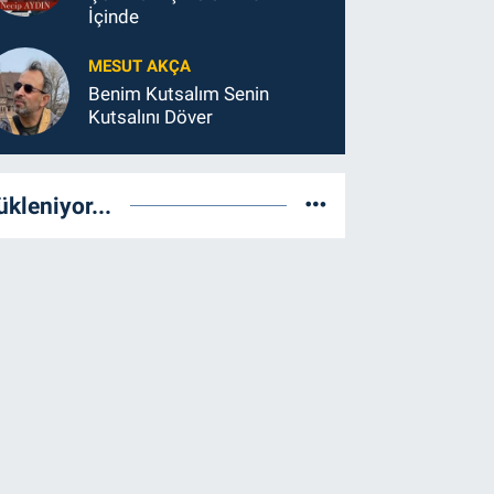
İçinde
MESUT AKÇA
Benim Kutsalım Senin
Kutsalını Döver
ükleniyor...