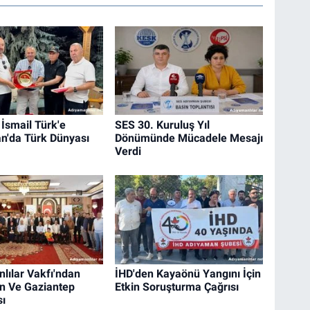
 İsmail Türk'e
SES 30. Kuruluş Yıl
an'da Türk Dünyası
Dönümünde Mücadele Mesajı
Verdi
lılar Vakfı'ndan
İHD'den Kayaönü Yangını İçin
n Ve Gaziantep
Etkin Soruşturma Çağrısı
ı