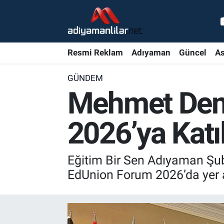
Ulusal
Nöbetçi Eczaneler
Resmi Reklam
Adıyaman
Güncel
As
Siyaset
Hava Durumu
GÜNDEM
Röportajlar
Adiyaman Namaz Vakitleri
Mehmet Demi
Magazin
Trafik Durumu
2026’ya Katı
Bölge Haberleri
Süper Lig Puan Durumu ve Fikstür
Eğitim Bir Sen Adıyaman Şub
Gündem
Tüm Manşetler
EdUnion Forum 2026’da yer a
Asayiş
Son Dakika Haberleri
Sağlık
Haber Arşivi