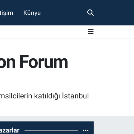
etişim
Künye
ion Forum
lcilerin katıldığı İstanbul
azarlar