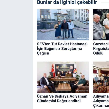
Bunlar da ilginizi çekebilir
SES'ten Tut Devlet Hastanesi
Gazeteci
İçin Bağımsız Soruşturma
Kırgızist
Çağrısı
Ödülü
Özhan Ve Dişkaya Adıyaman
Adıyaman
Gündemini Değerlendirdi
Adıyama
Çıkarmas