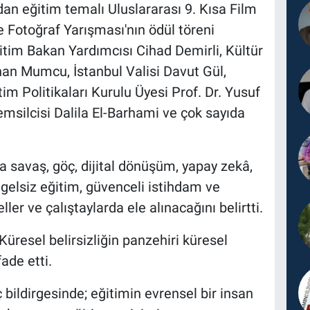
an eğitim temalı Uluslararası 9. Kısa Film
e Fotoğraf Yarışması'nın ödül töreni
ğitim Bakan Yardımcısı Cihad Demirli, Kültür
an Mumcu, İstanbul Valisi Davut Gül,
m Politikaları Kurulu Üyesi Prof. Dr. Yusuf
msilcisi Dalila El-Barhami ve çok sayıda
avaş, göç, dijital dönüşüm, yapay zekâ,
gelsiz eğitim, güvenceli istihdam ve
ler ve çalıştaylarda ele alınacağını belirtti.
üresel belirsizliğin panzehiri küresel
ade etti.
ildirgesinde; eğitimin evrensel bir insan