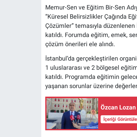
Memur-Sen ve Eğitim Bir-Sen Ad
“Küresel Belirsizlikler Çağında Eğ
Çözümler” temasıyla düzenlenen 
katıldı. Forumda eğitim, emek, sen
çözüm önerileri ele alındı.
İstanbul’da gerçekleştirilen organ
1 uluslararası ve 2 bölgesel eğit
katıldı. Programda eğitimin gelece
yaşanan sorunlar üzerine değerlen
Özcan Lozan 
İçeriği Görüntül