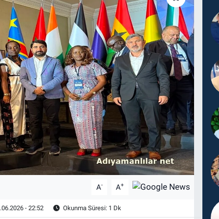
-
+
A
A
.06.2026 - 22:52
Okunma Süresi: 1 Dk