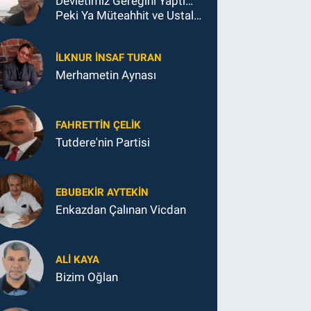
Devletimiz Gereğini Yaptı…
Peki Ya Müteahhit ve Ustalar
Ne Yaptı?
İLKNUR İNSAF TURAN
Merhametin Aynası
FAHRETTIN ÇELİK
Tutdere'nin Partisi
EBUBEKIR AYTEKIN
Enkazdan Çalınan Vicdan
ALI KAYA
Bizim Oğlan