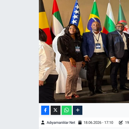
Özel Haber
Kültür Sanat
Eğitim
Ekonomi
Yaşam
Çevre
BİLİM VE TEKNOLOJİ
Şambayat Haber
Adıyamanlılar Net
18.06.2026 - 17:10
19