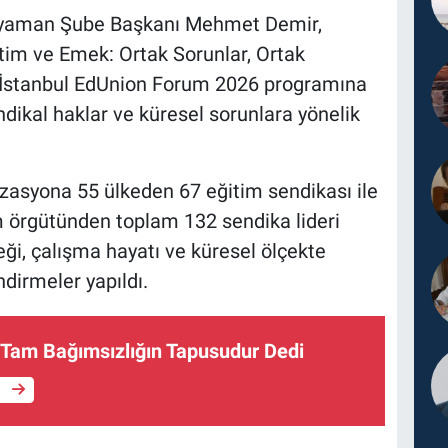
ıyaman Şube Başkanı Mehmet Demir,
itim ve Emek: Ortak Sorunlar, Ortak
İstanbul EdUnion Forum 2026 programına
dikal haklar ve küresel sorunlara yönelik
izasyona 55 ülkeden 67 eğitim sendikası ile
im örgütünden toplam 132 sendika lideri
ği, çalışma hayatı ve küresel ölçekte
dirmeler yapıldı.
Tam Bağımsızlığın Tapusudur Dedi
e