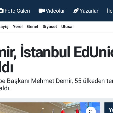
Foto Galeri
Videolar
Yazarlar
İl
ayiş
Yerel
Genel
Siyaset
Ulusal
r, İstanbul EdUn
ldı
e Başkanı Mehmet Demir, 55 ülkeden temsi
ldı.
Y