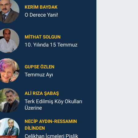
KERIM BAYDAK
O Derece Yani!
MITHAT SOLGUN
10. Yılında 15 Temmuz
GUPSE ÖZLEN
Temmuz Ayı
ALI RIZA ŞABAŞ
Terk Edilmiş Köy Okulları
Üzerine
NECIP AYDIN-RESSAMIN
DILINDEN
Çelikhan İçmeleri Pislik