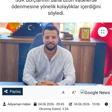
ödenmesine yönelik kolaylıklar içerdiğini
Özel Haber
söyledi.
Kültür Sanat
Eğitim
Ekonomi
Yaşam
Çevre
BİLİM VE TEKNOLOJİ
Paylaş
-
+
A
A
Şambayat Haber
Adıyaman Haber
04.06.2026 - 09:45
04.06.2026 - 10:06
Okunma Süresi: 3 Dk