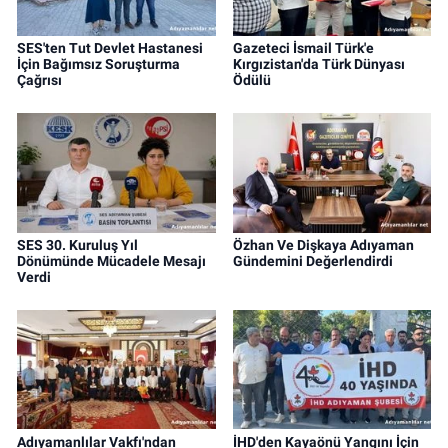
SES'ten Tut Devlet Hastanesi
Gazeteci İsmail Türk'e
İçin Bağımsız Soruşturma
Kırgızistan'da Türk Dünyası
Çağrısı
Ödülü
SES 30. Kuruluş Yıl
Özhan Ve Dişkaya Adıyaman
Dönümünde Mücadele Mesajı
Gündemini Değerlendirdi
Verdi
Adıyamanlılar Vakfı'ndan
İHD'den Kayaönü Yangını İçin