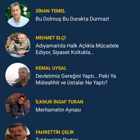
SINAN TEMEL
Bu Dolmuş Bu Durakta Durmaz!
MEHMET ELÇI
Adıyaman'da Halk Açlıkla Mücadele
Ediyor, Siyaset Koltukla...
KEMAL UYSAL
Devletimiz Gereğini Yaptı… Peki Ya
Müteahhit ve Ustalar Ne Yaptı?
İLKNUR İNSAF TURAN
Merhametin Aynası
FAHRETTIN ÇELİK
Tutdere'nin Partisi