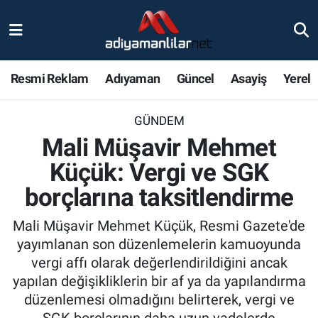
Ulusal
Nöbetçi Eczaneler
Resmi Reklam
Adıyaman
Güncel
Asayiş
Yerel
Siyaset
Hava Durumu
GÜNDEM
Röportajlar
Adiyaman Namaz Vakitleri
Mali Müşavir Mehmet
Magazin
Trafik Durumu
Küçük: Vergi ve SGK
borçlarına taksitlendirme
Bölge Haberleri
Süper Lig Puan Durumu ve Fikstür
Mali Müşavir Mehmet Küçük, Resmi Gazete'de
Gündem
Tüm Manşetler
yayımlanan son düzenlemelerin kamuoyunda
vergi affı olarak değerlendirildiğini ancak
Asayiş
Son Dakika Haberleri
yapılan değişikliklerin bir af ya da yapılandırma
düzenlemesi olmadığını belirterek, vergi ve
Sağlık
Haber Arşivi
SGK borçlarının daha uzun vadelerde