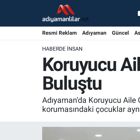
Ulusal
Nöbetçi Eczaneler
Resmi Reklam
Adıyaman
Güncel
As
Siyaset
Hava Durumu
HABERDE İNSAN
Röportajlar
Adiyaman Namaz Vakitleri
Koruyucu Ail
Magazin
Trafik Durumu
Buluştu
Bölge Haberleri
Süper Lig Puan Durumu ve Fikstür
Adıyaman'da Koruyucu Aile 
Gündem
Tüm Manşetler
korumasındaki çocuklar aynı
Asayiş
Son Dakika Haberleri
Sağlık
Haber Arşivi