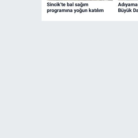
Sincik'te bal sağım
Adıyaman
programına yoğun katılım
Büyük D