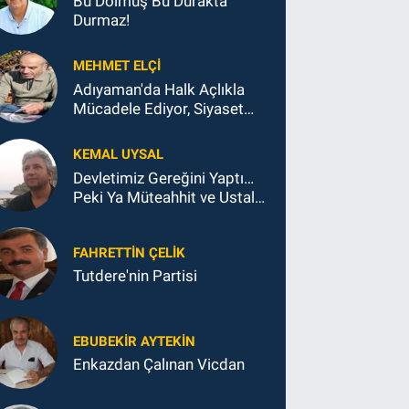
Bu Dolmuş Bu Durakta
Durmaz!
MEHMET ELÇI
Adıyaman'da Halk Açlıkla
Mücadele Ediyor, Siyaset
Koltukla...
KEMAL UYSAL
Devletimiz Gereğini Yaptı…
Peki Ya Müteahhit ve Ustalar
Ne Yaptı?
FAHRETTIN ÇELİK
Tutdere'nin Partisi
EBUBEKIR AYTEKIN
Enkazdan Çalınan Vicdan