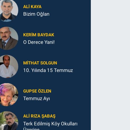
ALI KAYA
Bizim Oğlan
KERIM BAYDAK
O Derece Yani!
MITHAT SOLGUN
10. Yılında 15 Temmuz
GUPSE ÖZLEN
Temmuz Ayı
ALI RIZA ŞABAŞ
Terk Edilmiş Köy Okulları
Üzerine