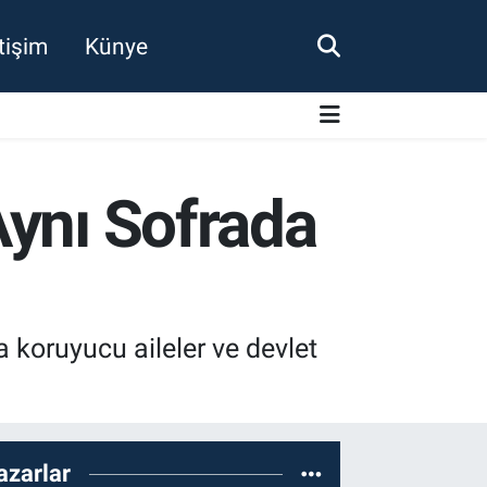
etişim
Künye
Aynı Sofrada
oruyucu aileler ve devlet
azarlar