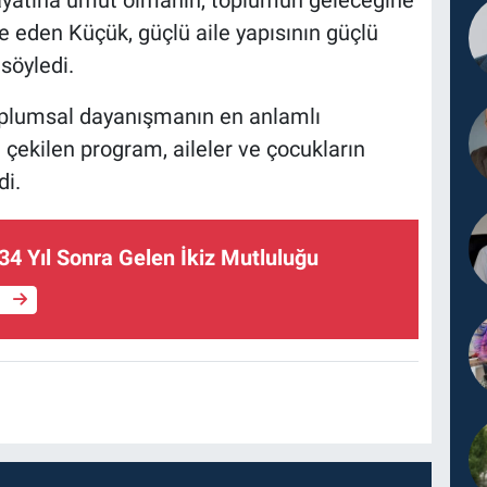
hayatına umut olmanın, toplumun geleceğine
e eden Küçük, güçlü aile yapısının güçlü
söyledi.
oplumsal dayanışmanın en anlamlı
 çekilen program, aileler ve çocukların
di.
34 Yıl Sonra Gelen İkiz Mutluluğu
e