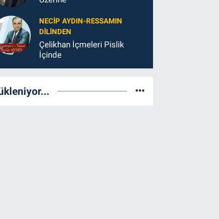
NECIP AYDIN-RESSAMIN
DILINDEN
Çelikhan İçmeleri Pislik
İçinde
ükleniyor...