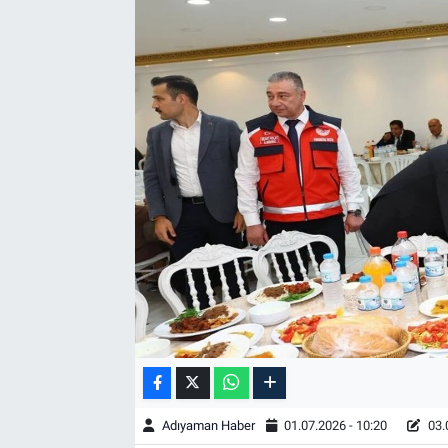
Özel Haber
Kültür Sanat
Eğitim
Ekonomi
Yaşam
Çevre
BİLİM VE TEKNOLOJİ
Şambayat Haber
Adıyaman Haber
01.07.2026 - 10:20
03.