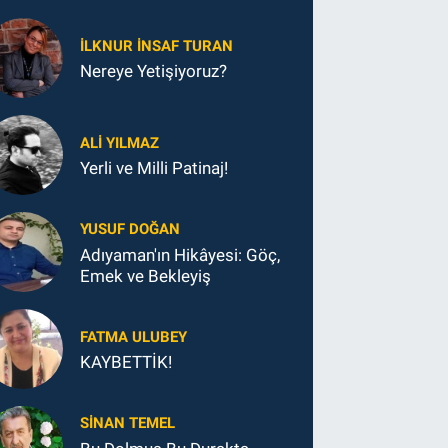
İLKNUR İNSAF TURAN
Nereye Yetişiyoruz?
ALI YILMAZ
Yerli ve Milli Patinaj!
YUSUF DOĞAN
Adıyaman'ın Hikâyesi: Göç,
Emek ve Bekleyiş
FATMA ULUBEY
KAYBETTİK!
SINAN TEMEL