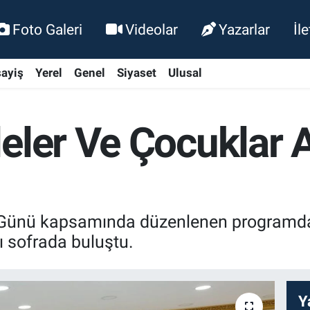
Foto Galeri
Videolar
Yazarlar
İl
ayiş
Yerel
Genel
Siyaset
Ulusal
eler Ve Çocuklar 
Günü kapsamında düzenlenen programda k
 sofrada buluştu.
Y