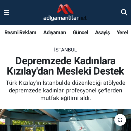
Ulusal
Nöbetçi Eczaneler
Resmi Reklam
Adıyaman
Güncel
Asayiş
Yerel
Siyaset
Hava Durumu
İSTANBUL
Röportajlar
Adiyaman Namaz Vakitleri
Depremzede Kadınlara
Magazin
Trafik Durumu
Kızılay'dan Mesleki Destek
Bölge Haberleri
Süper Lig Puan Durumu ve Fikstür
Türk Kızılay'ın İstanbul'da düzenlediği atölyede
depremzede kadınlar, profesyonel şeflerden
Gündem
Tüm Manşetler
mutfak eğitimi aldı.
Asayiş
Son Dakika Haberleri
Sağlık
Haber Arşivi