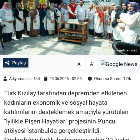
Özel Haber
Kültür Sanat
Eğitim
Ekonomi
Paylaş
-
+
A
A
Yaşam
Adıyamanlılar Net
23.06.2026 - 02:55
Okunma Süresi: 1 Dk
Çevre
Türk Kızılay tarafından depremden etkilenen
kadınların ekonomik ve sosyal hayata
BİLİM VE TEKNOLOJİ
katılımlarını desteklemek amacıyla yürütülen
"İyilikle Pişen Hayatlar" projesinin 9'uncu
Şambayat Haber
atölyesi İstanbul'da gerçekleştirildi.