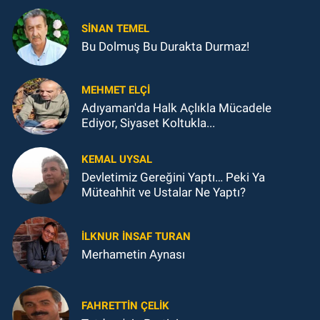
SINAN TEMEL
Bu Dolmuş Bu Durakta Durmaz!
MEHMET ELÇI
Adıyaman'da Halk Açlıkla Mücadele
Ediyor, Siyaset Koltukla...
KEMAL UYSAL
Devletimiz Gereğini Yaptı… Peki Ya
Müteahhit ve Ustalar Ne Yaptı?
İLKNUR İNSAF TURAN
Merhametin Aynası
FAHRETTIN ÇELİK