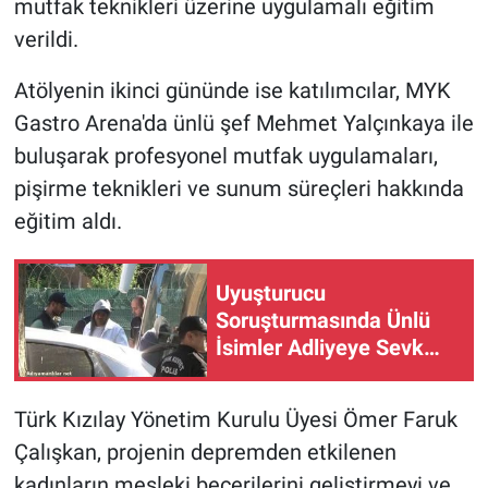
mutfak teknikleri üzerine uygulamalı eğitim
verildi.
Atölyenin ikinci gününde ise katılımcılar, MYK
Gastro Arena'da ünlü şef Mehmet Yalçınkaya ile
buluşarak profesyonel mutfak uygulamaları,
pişirme teknikleri ve sunum süreçleri hakkında
eğitim aldı.
Uyuşturucu
Soruşturmasında Ünlü
İsimler Adliyeye Sevk
Edildi
Türk Kızılay Yönetim Kurulu Üyesi Ömer Faruk
Çalışkan, projenin depremden etkilenen
kadınların mesleki becerilerini geliştirmeyi ve