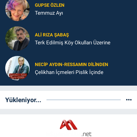
GUPSE ÖZLEN
Temmuz Ayı
ALI RIZA ŞABAŞ
Terk Edilmiş Köy Okulları Üzerine
NECIP AYDIN-RESSAMIN DILINDEN
Çelikhan İçmeleri Pislik İçinde
Yükleniyor...