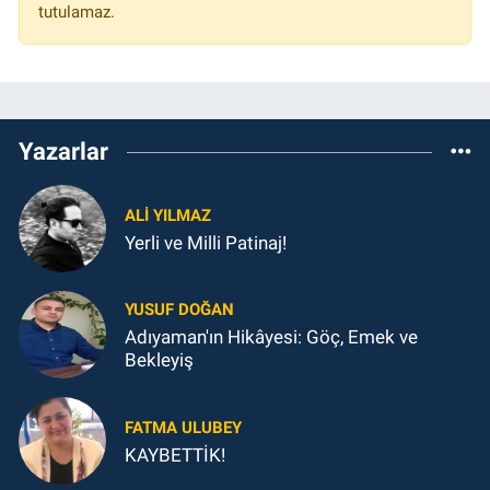
tutulamaz.
Yazarlar
ALI YILMAZ
Yerli ve Milli Patinaj!
YUSUF DOĞAN
Adıyaman'ın Hikâyesi: Göç, Emek ve
Bekleyiş
FATMA ULUBEY
KAYBETTİK!