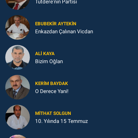
Tutdere'nin Partisi
EBUBEKIR AYTEKIN
Enkazdan Çalınan Vicdan
ALI KAYA
Bizim Oğlan
KERIM BAYDAK
O Derece Yani!
MITHAT SOLGUN
10. Yılında 15 Temmuz