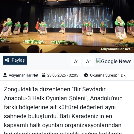
Özel Haber
Kültür Sanat
Eğitim
Ekonomi
Paylaş
-
+
A
A
Yaşam
Adıyamanlılar Net
23.06.2026 - 02:05
Okunma Süresi: 1 Dk
Çevre
Zonguldak'ta düzenlenen "Bir Sevdadır
Anadolu-3 Halk Oyunları Şöleni", Anadolu'nun
BİLİM VE TEKNOLOJİ
farklı bölgelerine ait kültürel değerleri aynı
sahnede buluşturdu. Batı Karadeniz'in en
Şambayat Haber
kapsamlı halk oyunları organizasyonlarından