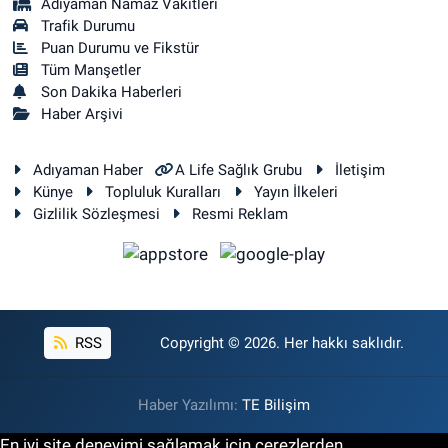
Adiyaman Namaz Vakitleri
Trafik Durumu
Puan Durumu ve Fikstür
Tüm Manşetler
Son Dakika Haberleri
Haber Arşivi
Adıyaman Haber
A Life Sağlık Grubu
İletişim
Künye
Topluluk Kuralları
Yayın İlkeleri
Gizlilik Sözleşmesi
Resmi Reklam
RSS
Copyright © 2026. Her hakkı saklıdır.
Haber Yazılımı:
TE Bilişim
En iyi site deneyimi sağlamak için çerezlerden