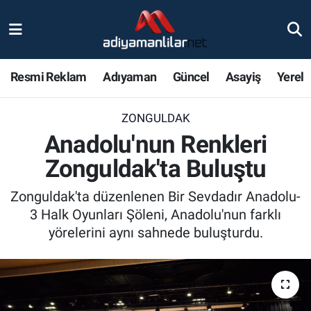
Ulusal
Nöbetçi Eczaneler
Resmi Reklam
Adıyaman
Güncel
Asayiş
Yerel
Siyaset
Hava Durumu
ZONGULDAK
Röportajlar
Adiyaman Namaz Vakitleri
Anadolu'nun Renkleri
Magazin
Trafik Durumu
Zonguldak'ta Buluştu
Bölge Haberleri
Süper Lig Puan Durumu ve Fikstür
Zonguldak'ta düzenlenen Bir Sevdadır Anadolu-
3 Halk Oyunları Şöleni, Anadolu'nun farklı
Gündem
Tüm Manşetler
yörelerini aynı sahnede buluşturdu.
Asayiş
Son Dakika Haberleri
Sağlık
Haber Arşivi