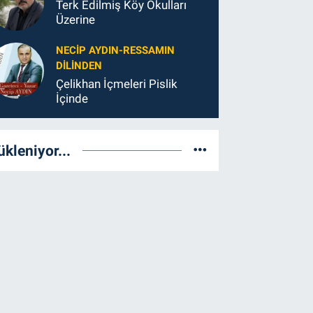
Terk Edilmiş Köy Okulları
Üzerine
NECIP AYDIN-RESSAMIN
DILINDEN
Çelikhan İçmeleri Pislik
İçinde
ükleniyor...