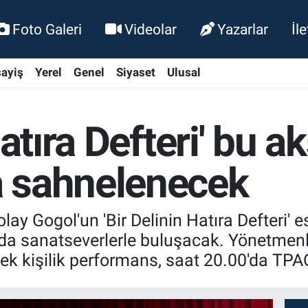
Foto Galeri
Videolar
Yazarlar
İl
ayiş
Yerel
Genel
Siyaset
Ulusal
Hatıra Defteri' bu 
 sahnelenecek
ay Gogol'un 'Bir Delinin Hatıra Defteri' e
a sanatseverlerle buluşacak. Yönetmenl
 tek kişilik performans, saat 20.00'da T