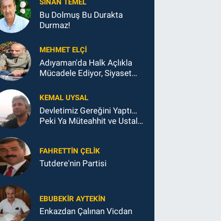
SINAN TEMEL
Bu Dolmuş Bu Durakta
Durmaz!
MEHMET ELÇI
Adıyaman'da Halk Açlıkla
Mücadele Ediyor, Siyaset
Koltukla...
KEMAL UYSAL
Devletimiz Gereğini Yaptı…
Peki Ya Müteahhit ve Ustalar
Ne Yaptı?
FAHRETTIN ÇELİK
Tutdere'nin Partisi
EBUBEKIR AYTEKIN
Enkazdan Çalınan Vicdan