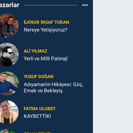
azarlar
İLKNUR İNSAF TURAN
Nereye Yetişiyoruz?
ALI YILMAZ
Yerli ve Milli Patinaj!
YUSUF DOĞAN
Adıyaman'ın Hikâyesi: Göç,
Emek ve Bekleyiş
FATMA ULUBEY
KAYBETTİK!