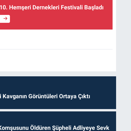
10. Hemşeri Dernekleri Festivali Başladı
e
 Kavganın Görüntüleri Ortaya Çıktı
Komşusunu Öldüren Şüpheli Adliyeye Sevk