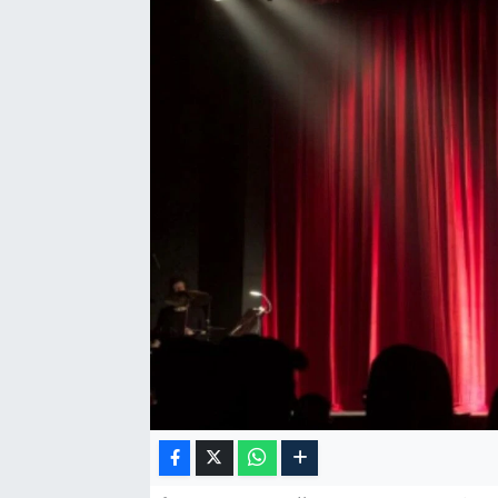
Özel Haber
Kültür Sanat
Eğitim
Ekonomi
Yaşam
Çevre
BİLİM VE TEKNOLOJİ
Şambayat Haber