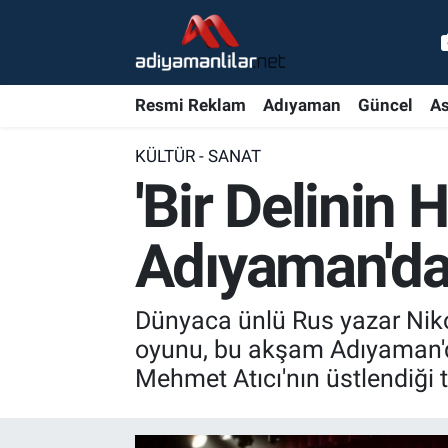
Ulusal
Nöbetçi Eczaneler
Resmi Reklam
Adıyaman
Güncel
As
Siyaset
Hava Durumu
KÜLTÜR - SANAT
Röportajlar
Adiyaman Namaz Vakitleri
'Bir Delinin 
Magazin
Trafik Durumu
Adıyaman'da
Bölge Haberleri
Süper Lig Puan Durumu ve Fikstür
Dünyaca ünlü Rus yazar Nikol
Gündem
Tüm Manşetler
oyunu, bu akşam Adıyaman'd
Mehmet Atıcı'nın üstlendiği
Asayiş
Son Dakika Haberleri
Sağlık
Haber Arşivi