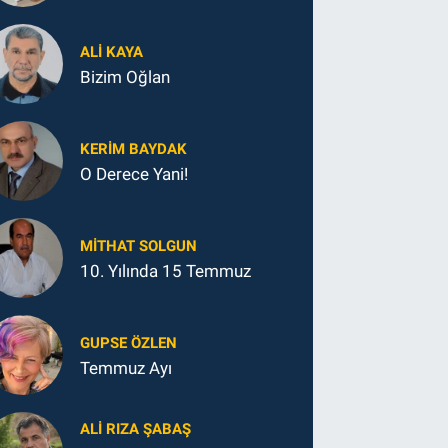
ALI KAYA
Bizim Oğlan
KERIM BAYDAK
O Derece Yani!
MITHAT SOLGUN
10. Yılında 15 Temmuz
GUPSE ÖZLEN
Temmuz Ayı
ALI RIZA ŞABAŞ