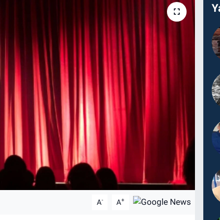
Y
-
+
A
A