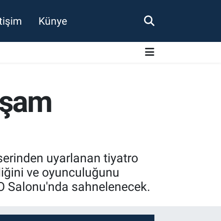
etişim
Künye
akşam
serinden uyarlanan tiyatro
iğini ve oyunculuğunu
PAO Salonu'nda sahnelenecek.