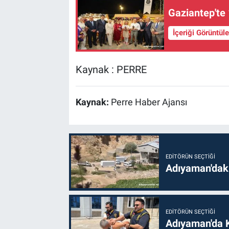
Gaziantep'te 
İçeriği Görüntül
Kaynak : PERRE
Kaynak:
Perre Haber Ajansı
EDITÖRÜN SEÇTIĞI
Adıyaman'daki
EDITÖRÜN SEÇTIĞI
Adıyaman'da 