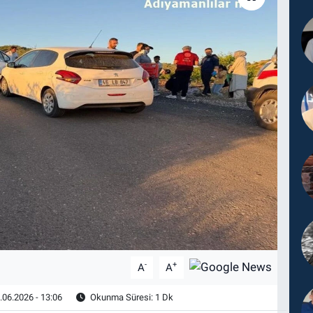
-
+
A
A
.06.2026 - 13:06
Okunma Süresi: 1 Dk