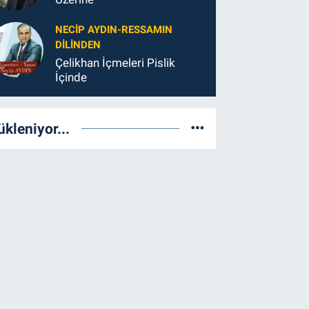
NECIP AYDIN-RESSAMIN
DILINDEN
Çelikhan İçmeleri Pislik
İçinde
ükleniyor...