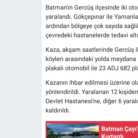
Batman'ın Gercüş ilçesinde iki otom
yaralandı. Gökçepınar ile Yamanl
ardından bölgeye çok sayıda sağlık
çevredeki hastanelerde tedavi altı
Kaza, akşam saatlerinde Gercüş i
köyleri arasındaki yolda meydana g
plakalı otomobil ile 23 ADJ 682 pl
Kazanın ihbar edilmesi üzerine ola
yönlendirildi. Yaralanan 12 kişide
Devlet Hastanesi'ne, diğer 6 yara
kaldırıldı.
Batman Çayı'
Kurtardı