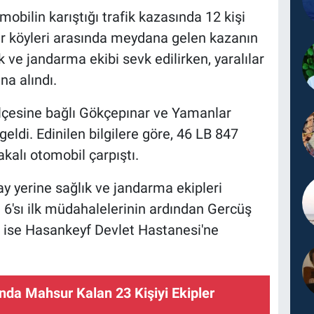
obilin karıştığı trafik kazasında 12 kişi
ar köyleri arasında meydana gelen kazanın
 ve jandarma ekibi sevk edilirken, yaralılar
na alındı.
lçesine bağlı Gökçepınar ve Yamanlar
eldi. Edinilen bilgilere göre, 46 LB 847
akalı otomobil çarpıştı.
y yerine sağlık ve jandarma ekipleri
n 6'sı ilk müdahalelerinin ardından Gercüş
lı ise Hasankeyf Devlet Hastanesi'ne
nda Mahsur Kalan 23 Kişiyi Ekipler