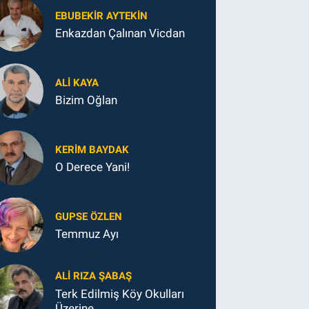
EBUBEKIR AYTEKIN
Enkazdan Çalınan Vicdan
ALI KAYA
Bizim Oğlan
KERIM BAYDAK
O Derece Yani!
GUPSE ÖZLEN
Temmuz Ayı
ALI RIZA ŞABAŞ
Terk Edilmiş Köy Okulları
Üzerine