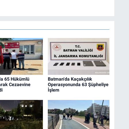
da 65 Hükümlü
Batman'da Kaçakçılık
arak Cezaevine
Operasyonunda 63 Şüpheliye
di
İşlem