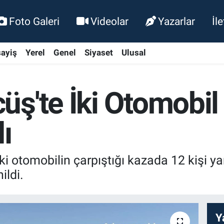
Foto Galeri
Videolar
Yazarlar
İl
ayiş
Yerel
Genel
Siyaset
Ulusal
ş'te İki Otomobil 
ı
i otomobilin çarpıştığı kazada 12 kişi yar
ildi.
Y