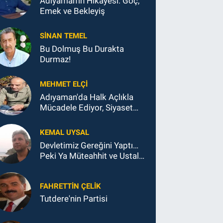
Adıyaman'ın Hikâyesi: Göç,
Emek ve Bekleyiş
SINAN TEMEL
Bu Dolmuş Bu Durakta
Durmaz!
MEHMET ELÇI
Adıyaman'da Halk Açlıkla
Mücadele Ediyor, Siyaset
Koltukla...
KEMAL UYSAL
Devletimiz Gereğini Yaptı…
Peki Ya Müteahhit ve Ustalar
Ne Yaptı?
FAHRETTIN ÇELİK
Tutdere'nin Partisi