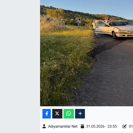
Özel Haber
Kültür Sanat
Eğitim
Ekonomi
Yaşam
Çevre
BİLİM VE TEKNOLOJİ
Şambayat Haber
Adıyamanlılar Net
31.05.2026 - 23:55
01