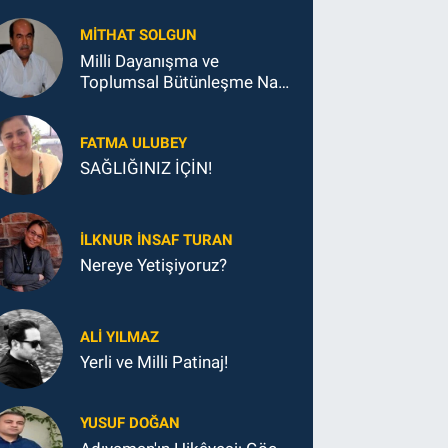
MITHAT SOLGUN
Milli Dayanışma ve
Toplumsal Bütünleşme Nasıl
Sağlanacak?
FATMA ULUBEY
SAĞLIĞINIZ İÇİN!
İLKNUR İNSAF TURAN
Nereye Yetişiyoruz?
ALI YILMAZ
Yerli ve Milli Patinaj!
YUSUF DOĞAN