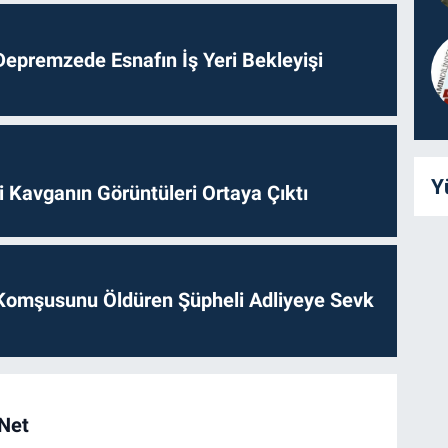
epremzede Esnafın İş Yeri Bekleyişi
Y
 Kavganın Görüntüleri Ortaya Çıktı
Komşusunu Öldüren Şüpheli Adliyeye Sevk
 Net