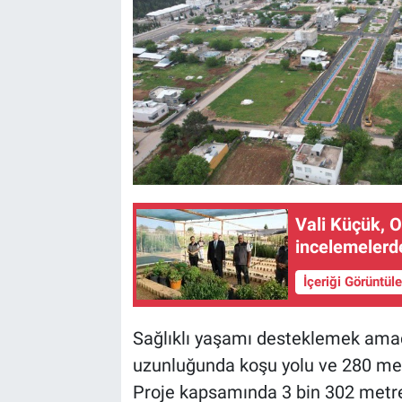
Vali Küçük, 
incelemelerd
İçeriği Görüntül
Sağlıklı yaşamı desteklemek amac
uzunluğunda koşu yolu ve 280 metr
Proje kapsamında 3 bin 302 metre