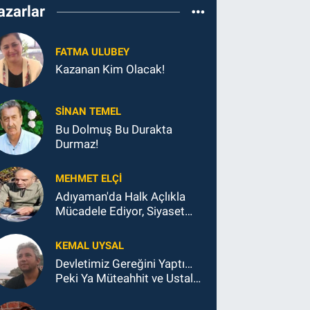
azarlar
FATMA ULUBEY
Kazanan Kim Olacak!
SINAN TEMEL
Bu Dolmuş Bu Durakta
Durmaz!
MEHMET ELÇI
Adıyaman'da Halk Açlıkla
Mücadele Ediyor, Siyaset
Koltukla...
KEMAL UYSAL
Devletimiz Gereğini Yaptı…
Peki Ya Müteahhit ve Ustalar
Ne Yaptı?