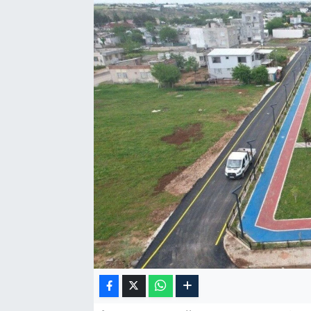
Özel Haber
Kültür Sanat
Eğitim
Ekonomi
Yaşam
Çevre
BİLİM VE TEKNOLOJİ
Şambayat Haber