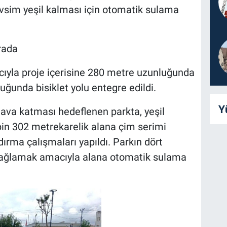
evsim yeşil kalması için otomatik sulama
rada
ıyla proje içerisine 280 metre uzunluğunda
uğunda bisiklet yolu entegre edildi.
Y
ava katması hedeflenen parkta, yeşil
in 302 metrekarelik alana çim serimi
dırma çalışmaları yapıldı. Parkın dört
 sağlamak amacıyla alana otomatik sulama