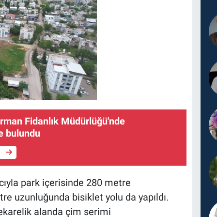
Orman Fidanlık Müdürlüğü'nde
e bulundu
e
ıyla park içerisinde 280 metre
e uzunluğunda bisiklet yolu da yapıldı.
karelik alanda çim serimi