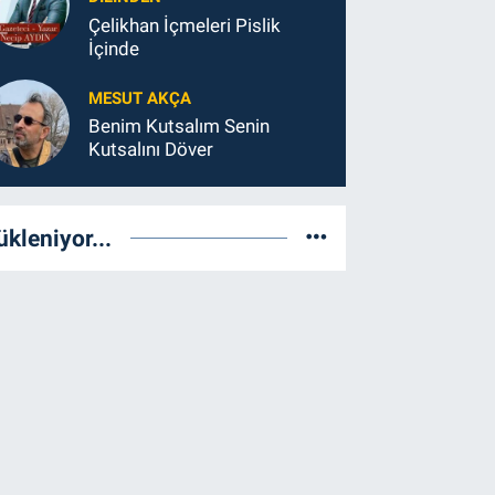
Çelikhan İçmeleri Pislik
İçinde
MESUT AKÇA
Benim Kutsalım Senin
Kutsalını Döver
ükleniyor...