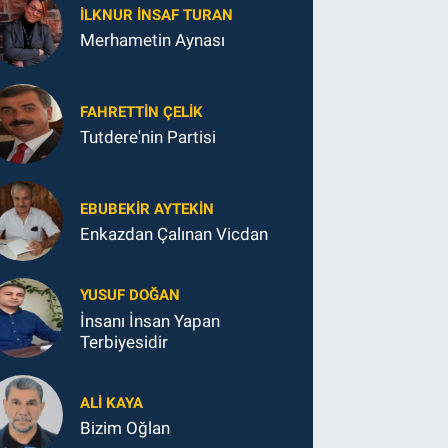
İLKNUR İNSAF TURAN
Merhametin Aynası
FAHRETTIN ÇELİK
Tutdere'nin Partisi
EBUBEKIR AYTEKIN
Enkazdan Çalınan Vicdan
YUSUF DOĞAN
İnsanı İnsan Yapan
Terbiyesidir
ALI KAYA
Bizim Oğlan