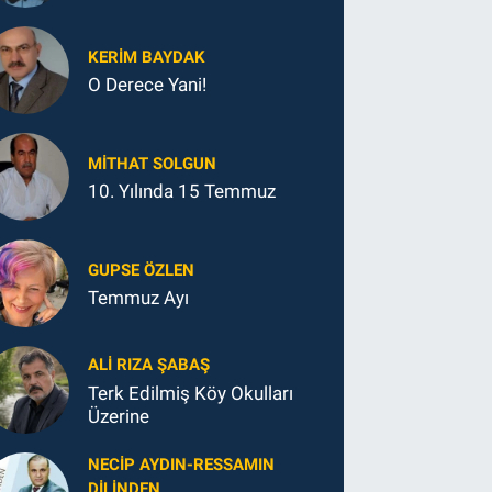
KERIM BAYDAK
O Derece Yani!
MITHAT SOLGUN
10. Yılında 15 Temmuz
GUPSE ÖZLEN
Temmuz Ayı
ALI RIZA ŞABAŞ
Terk Edilmiş Köy Okulları
Üzerine
NECIP AYDIN-RESSAMIN
DILINDEN