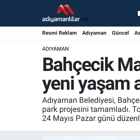
Ulusal
Nöbetçi Eczaneler
Resmi Reklam
Adıyaman
Güncel
As
Siyaset
Hava Durumu
ADIYAMAN
Röportajlar
Adiyaman Namaz Vakitleri
Bahçecik Mah
Magazin
Trafik Durumu
yeni yaşam a
Bölge Haberleri
Süper Lig Puan Durumu ve Fikstür
Adıyaman Belediyesi, Bahçec
Gündem
Tüm Manşetler
park projesini tamamladı. To
24 Mayıs Pazar günü düzenle
Asayiş
Son Dakika Haberleri
Sağlık
Haber Arşivi