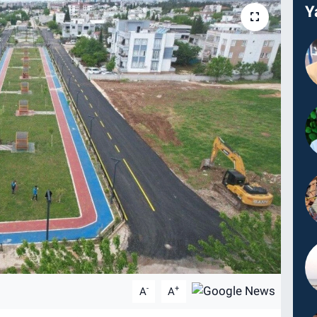
Y
-
+
A
A