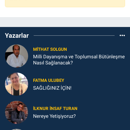
Yazarlar
MITHAT SOLGUN
Milli Dayanışma ve Toplumsal Bütünleşme
Nasıl Sağlanacak?
FATMA ULUBEY
SAĞLIĞINIZ İÇİN!
İLKNUR İNSAF TURAN
Nereye Yetişiyoruz?