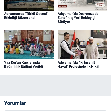
Adıyaman'da "Türkü Gecesi"
Adıyaman'da Depremzede
Etkinliği Düzenlendi
Esnafın İş Yeri Bekleyişi
Sürüyor
Yaz Kur'an Kurslarında
Adıyaman'da "İki İnsan Bir
Bağımlılık Eğitimi Verildi
Hayat" Projesinde İlk Nikâh
Yorumlar