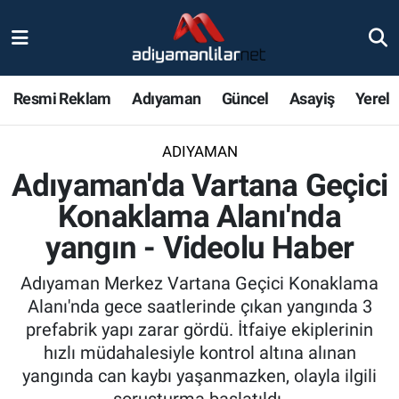
Ulusal
Nöbetçi Eczaneler
Resmi Reklam
Adıyaman
Güncel
Asayiş
Yerel
Siyaset
Hava Durumu
ADIYAMAN
Röportajlar
Adiyaman Namaz Vakitleri
Adıyaman'da Vartana Geçici
Magazin
Trafik Durumu
Konaklama Alanı'nda
yangın - Videolu Haber
Bölge Haberleri
Süper Lig Puan Durumu ve Fikstür
Adıyaman Merkez Vartana Geçici Konaklama
Gündem
Tüm Manşetler
Alanı'nda gece saatlerinde çıkan yangında 3
prefabrik yapı zarar gördü. İtfaiye ekiplerinin
Asayiş
Son Dakika Haberleri
hızlı müdahalesiyle kontrol altına alınan
yangında can kaybı yaşanmazken, olayla ilgili
Sağlık
Haber Arşivi
soruşturma başlatıldı.