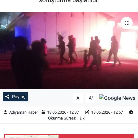
Özel Haber
Kültür Sanat
Eğitim
Ekonomi
Yaşam
Çevre
Paylaş
-
+
A
A
BİLİM VE TEKNOLOJİ
Adıyaman Haber
18.05.2026 - 12:37
18.05.2026 - 12:57
Okunma Süresi: 1 Dk
Şambayat Haber