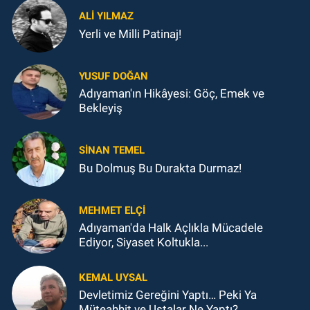
ALI YILMAZ
Yerli ve Milli Patinaj!
YUSUF DOĞAN
Adıyaman'ın Hikâyesi: Göç, Emek ve
Bekleyiş
SINAN TEMEL
Bu Dolmuş Bu Durakta Durmaz!
MEHMET ELÇI
Adıyaman'da Halk Açlıkla Mücadele
Ediyor, Siyaset Koltukla...
KEMAL UYSAL
Devletimiz Gereğini Yaptı… Peki Ya
Müteahhit ve Ustalar Ne Yaptı?