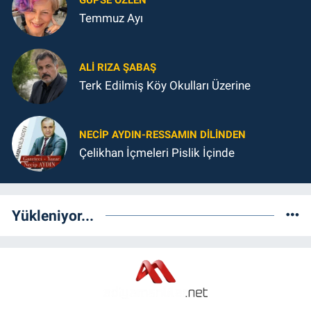
GUPSE ÖZLEN
Temmuz Ayı
ALI RIZA ŞABAŞ
Terk Edilmiş Köy Okulları Üzerine
NECIP AYDIN-RESSAMIN DILINDEN
Çelikhan İçmeleri Pislik İçinde
Yükleniyor...