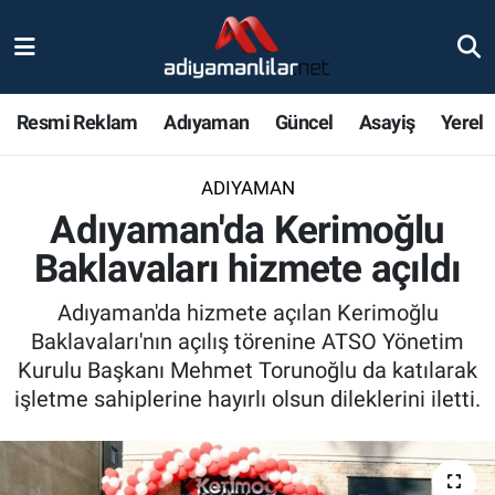
Ulusal
Nöbetçi Eczaneler
Resmi Reklam
Adıyaman
Güncel
Asayiş
Yerel
Siyaset
Hava Durumu
ADIYAMAN
Röportajlar
Adiyaman Namaz Vakitleri
Adıyaman'da Kerimoğlu
Magazin
Trafik Durumu
Baklavaları hizmete açıldı
Bölge Haberleri
Süper Lig Puan Durumu ve Fikstür
Adıyaman'da hizmete açılan Kerimoğlu
Baklavaları'nın açılış törenine ATSO Yönetim
Gündem
Tüm Manşetler
Kurulu Başkanı Mehmet Torunoğlu da katılarak
işletme sahiplerine hayırlı olsun dileklerini iletti.
Asayiş
Son Dakika Haberleri
Sağlık
Haber Arşivi