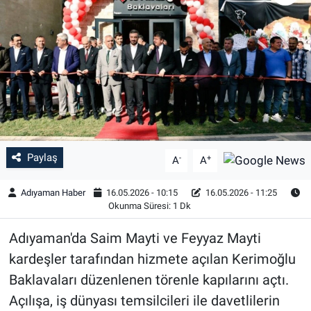
Özel Haber
Kültür Sanat
Eğitim
Ekonomi
Paylaş
-
+
A
A
Yaşam
Adıyaman Haber
16.05.2026 - 10:15
16.05.2026 - 11:25
Çevre
Okunma Süresi: 1 Dk
Adıyaman'da Saim Mayti ve Feyyaz Mayti
BİLİM VE TEKNOLOJİ
kardeşler tarafından hizmete açılan Kerimoğlu
Şambayat Haber
Baklavaları düzenlenen törenle kapılarını açtı.
Açılışa, iş dünyası temsilcileri ile davetlilerin