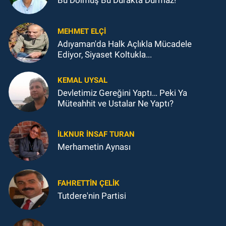
Bu Dolmuş Bu Durakta Durmaz!
MEHMET ELÇI
Adıyaman'da Halk Açlıkla Mücadele
Ediyor, Siyaset Koltukla...
KEMAL UYSAL
Devletimiz Gereğini Yaptı… Peki Ya
Müteahhit ve Ustalar Ne Yaptı?
İLKNUR İNSAF TURAN
Merhametin Aynası
FAHRETTIN ÇELİK
Tutdere'nin Partisi