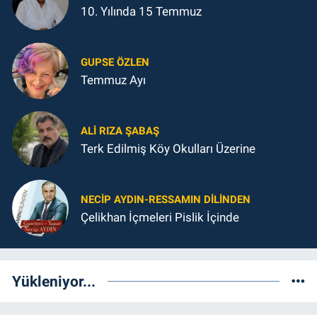
10. Yılında 15 Temmuz
GUPSE ÖZLEN
Temmuz Ayı
ALI RIZA ŞABAŞ
Terk Edilmiş Köy Okulları Üzerine
NECIP AYDIN-RESSAMIN DILINDEN
Çelikhan İçmeleri Pislik İçinde
Yükleniyor...