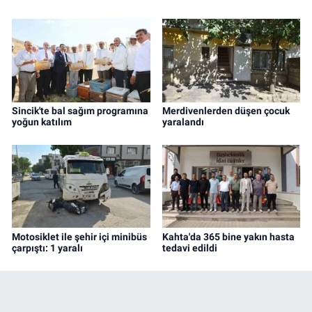
Sincik'te bal sağım programına
Merdivenlerden düşen çocuk
yoğun katılım
yaralandı
Motosiklet ile şehir içi minibüs
Kahta'da 365 bine yakın hasta
çarpıştı: 1 yaralı
tedavi edildi