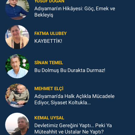
YUSUF DOĞAN
Adıyaman'ın Hikâyesi: Göç, Emek ve
Bekleyiş
FATMA ULUBEY
KAYBETTİK!
SINAN TEMEL
Bu Dolmuş Bu Durakta Durmaz!
MEHMET ELÇI
Adıyaman'da Halk Açlıkla Mücadele
Ediyor, Siyaset Koltukla...
KEMAL UYSAL
Devletimiz Gereğini Yaptı… Peki Ya
Müteahhit ve Ustalar Ne Yaptı?