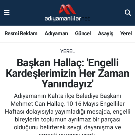
Ulusal
Nöbetçi Eczaneler
Resmi Reklam
Adıyaman
Güncel
Asayiş
Yerel
Siyaset
Hava Durumu
YEREL
Röportajlar
Adiyaman Namaz Vakitleri
Başkan Hallaç: 'Engelli
Magazin
Trafik Durumu
Kardeşlerimizin Her Zaman
Yanındayız'
Bölge Haberleri
Süper Lig Puan Durumu ve Fikstür
Adıyaman'ın Kahta ilçe Belediye Başkanı
Gündem
Tüm Manşetler
Mehmet Can Hallaç, 10-16 Mayıs Engelliler
Haftası dolayısıyla yayımladığı mesajda, engelli
Asayiş
Son Dakika Haberleri
bireylerin toplumun ayrılmaz bir parçası
olduğunu belirterek sevgi, dayanışma ve
Sağlık
Haber Arşivi
empati vurgusu yaptı.