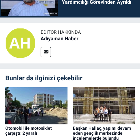
Yardımcılığı Görevinden Ayrıldı
EDITÖR HAKKINDA
Adıyaman Haber
Bunlar da ilginizi çekebilir
Otomobil ile motosiklet
Başkan Hallaç, yapımı devam
çarpıştı: 2 yaralı
eden gençlik merkezinde
incelemelerde bulundu