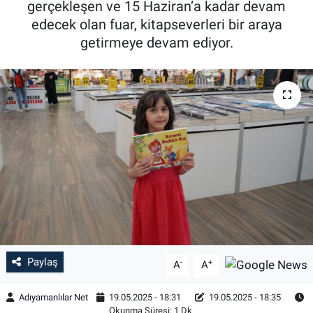
gerçekleşen ve 15 Haziran’a kadar devam
edecek olan fuar, kitapseverleri bir araya
Özel Haber
getirmeye devam ediyor.
Kültür Sanat
Eğitim
Ekonomi
Yaşam
Çevre
BİLİM VE TEKNOLOJİ
Paylaş
-
+
A
A
Şambayat Haber
Adıyamanlılar Net
19.05.2025 - 18:31
19.05.2025 - 18:35
Okunma Süresi: 1 Dk