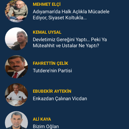
MEHMET ELÇI
Adıyaman'da Halk Açlıkla Mücadele
Ediyor, Siyaset Koltukla...
KEMAL UYSAL
Devletimiz Gereğini Yaptı… Peki Ya
Müteahhit ve Ustalar Ne Yaptı?
FAHRETTIN ÇELİK
Tutdere'nin Partisi
EBUBEKIR AYTEKIN
Enkazdan Çalınan Vicdan
ALI KAYA
Bizim Oğlan