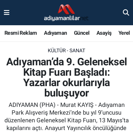
Ulusal
Nöbetçi Eczaneler
Resmi Reklam
Adıyaman
Güncel
Asayiş
Yerel
Siyaset
Hava Durumu
KÜLTÜR - SANAT
Röportajlar
Adiyaman Namaz Vakitleri
Adıyaman’da 9. Geleneksel
Magazin
Trafik Durumu
Kitap Fuarı Başladı:
Yazarlar okurlarıyla
Bölge Haberleri
Süper Lig Puan Durumu ve Fikstür
buluşuyor
Gündem
Tüm Manşetler
ADIYAMAN (PHA) - Murat KAYIŞ - Adıyaman
Park Alışveriş Merkezi’nde bu yıl 9’uncusu
Asayiş
Son Dakika Haberleri
düzenlenen Geleneksel Kitap Fuarı, 13 Mayıs’ta
kapılarını açtı. Anayurt Yayıncılık öncülüğünde
Sağlık
Haber Arşivi