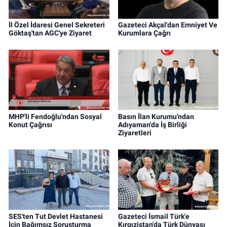
İl Özel İdaresi Genel Sekreteri
Gazeteci Akçal'dan Emniyet Ve
Göktaş'tan AGC'ye Ziyaret
Kurumlara Çağrı
MHP'li Fendoğlu'ndan Sosyal
Basın İlan Kurumu'ndan
Konut Çağrısı
Adıyaman'da İş Birliği
Ziyaretleri
SES'ten Tut Devlet Hastanesi
Gazeteci İsmail Türk'e
İçin Bağımsız Soruşturma
Kırgızistan'da Türk Dünyası