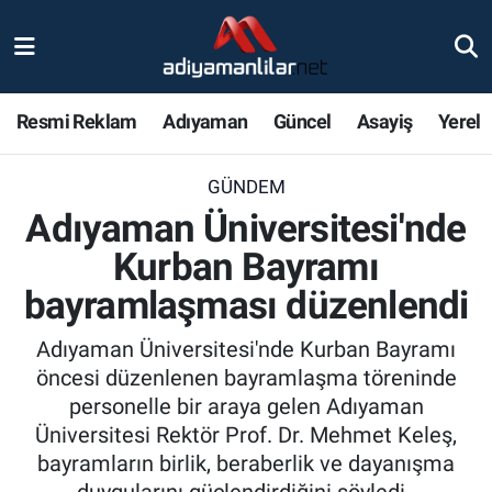
Ulusal
Nöbetçi Eczaneler
Resmi Reklam
Adıyaman
Güncel
Asayiş
Yerel
Siyaset
Hava Durumu
GÜNDEM
Röportajlar
Adiyaman Namaz Vakitleri
Adıyaman Üniversitesi'nde
Magazin
Trafik Durumu
Kurban Bayramı
bayramlaşması düzenlendi
Bölge Haberleri
Süper Lig Puan Durumu ve Fikstür
Adıyaman Üniversitesi'nde Kurban Bayramı
Gündem
Tüm Manşetler
öncesi düzenlenen bayramlaşma töreninde
personelle bir araya gelen Adıyaman
Asayiş
Son Dakika Haberleri
Üniversitesi Rektör Prof. Dr. Mehmet Keleş,
bayramların birlik, beraberlik ve dayanışma
Sağlık
Haber Arşivi
duygularını güçlendirdiğini söyledi.,