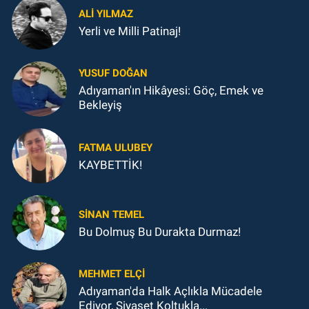
ALI YILMAZ
Yerli ve Milli Patinaj!
YUSUF DOĞAN
Adıyaman'ın Hikâyesi: Göç, Emek ve
Bekleyiş
FATMA ULUBEY
KAYBETTİK!
SINAN TEMEL
Bu Dolmuş Bu Durakta Durmaz!
MEHMET ELÇI
Adıyaman'da Halk Açlıkla Mücadele
Ediyor, Siyaset Koltukla...