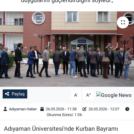
Özel Haber
Kültür Sanat
Eğitim
Ekonomi
Yaşam
Çevre
Paylaş
-
+
A
A
BİLİM VE TEKNOLOJİ
Adıyaman Haber
26.05.2026 - 11:58
26.05.2026 - 12:07
Okunma Süresi: 1 Dk
Şambayat Haber
Adıyaman Üniversitesi'nde Kurban Bayramı