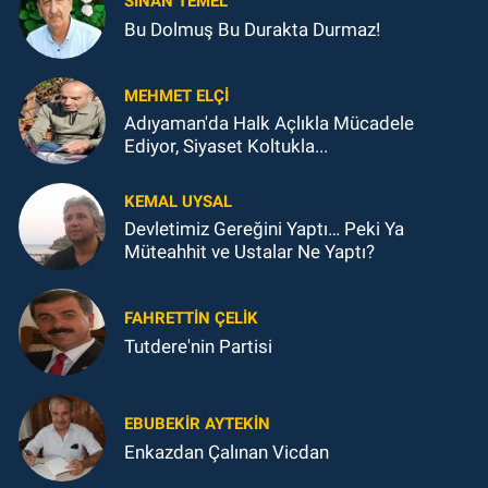
SINAN TEMEL
Bu Dolmuş Bu Durakta Durmaz!
MEHMET ELÇI
Adıyaman'da Halk Açlıkla Mücadele
Ediyor, Siyaset Koltukla...
KEMAL UYSAL
Devletimiz Gereğini Yaptı… Peki Ya
Müteahhit ve Ustalar Ne Yaptı?
FAHRETTIN ÇELİK
Tutdere'nin Partisi
EBUBEKIR AYTEKIN
Enkazdan Çalınan Vicdan