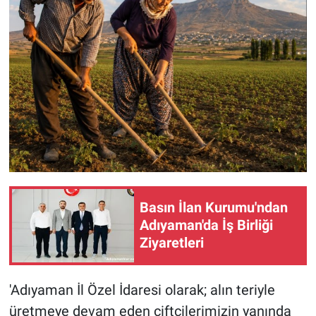
Basın İlan Kurumu'ndan
Adıyaman'da İş Birliği
Ziyaretleri
'Adıyaman İl Özel İdaresi olarak; alın teriyle
üretmeye devam eden çiftçilerimizin yanında