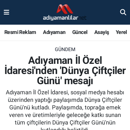
Ulusal
Nöbetçi Eczaneler
Resmi Reklam
Adıyaman
Güncel
Asayiş
Yerel
Siyaset
Hava Durumu
GÜNDEM
Röportajlar
Adiyaman Namaz Vakitleri
Adıyaman İl Özel
Magazin
Trafik Durumu
İdaresi'nden 'Dünya Çiftçiler
Günü' mesajı
Bölge Haberleri
Süper Lig Puan Durumu ve Fikstür
Adıyaman İl Özel İdaresi, sosyal medya hesabı
Gündem
Tüm Manşetler
üzerinden yaptığı paylaşımda Dünya Çiftçiler
Günü'nü kutladı. Paylaşımda, toprağa emek
Asayiş
Son Dakika Haberleri
veren ve üretimleriyle geleceğe katkı sunan
tüm çiftçilerin Dünya Çiftçiler Günü'nün
Sağlık
Haber Arşivi
kutlandığı belirtildi.