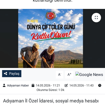
Özel Haber
Kültür Sanat
Eğitim
Ekonomi
Yaşam
Çevre
Paylaş
-
+
A
A
BİLİM VE TEKNOLOJİ
Adıyaman Haber
14.05.2026 - 11:21
14.05.2026 - 11:43
Okunma Süresi: 1 Dk
Şambayat Haber
Adıyaman İl Özel İdaresi, sosyal medya hesabı