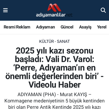
Ulusal
Nöbetçi Eczaneler
Resmi Reklam
Adıyaman
Güncel
Asayiş
Yerel
Siyaset
Hava Durumu
KÜLTÜR - SANAT
Röportajlar
Adiyaman Namaz Vakitleri
2025 yılı kazı sezonu
Magazin
Trafik Durumu
başladı: Vali Dr. Varol:
‘Perre, Adıyaman’ın en
Bölge Haberleri
Süper Lig Puan Durumu ve Fikstür
önemli değerlerinden biri’ -
Gündem
Tüm Manşetler
Videolu Haber
Asayiş
Son Dakika Haberleri
ADIYAMAN (PHA) - Murat KAYIŞ –
Kommagene medeniyetinin 5 büyük kentinden
Sağlık
Haber Arşivi
biri olan Perre Antik Kentinde 2025 yılı kazı