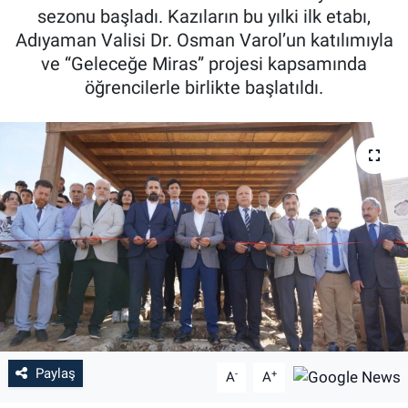
sezonu başladı. Kazıların bu yılki ilk etabı,
Özel Haber
Adıyaman Valisi Dr. Osman Varol’un katılımıyla
ve “Geleceğe Miras” projesi kapsamında
Kültür Sanat
öğrencilerle birlikte başlatıldı.
Eğitim
Ekonomi
Yaşam
Çevre
BİLİM VE TEKNOLOJİ
Şambayat Haber
Paylaş
-
+
A
A