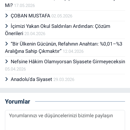
Mi?
17.05.2026
ÇOBAN MUSTAFA
02.05.2026
İçimizi Yakan Okul Saldırıları Ardından: Çözüm
Önerileri
20.04.2026
“Bir Ülkenin Gücünün, Refahının Anahtarı: %0,01–%3
Aralığına Sahip Çıkmaktır”
12.04.2026
Nefsine Hâkim Olamıyorsan Siyasete Girmeyeceksin
05.04.2026
Anadolu'da Siyaset
29.03.2026
Yorumlar