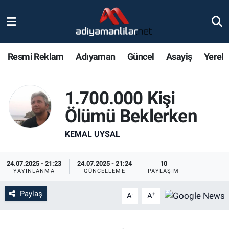
Ulusal
Nöbetçi Eczaneler
Resmi Reklam
Adıyaman
Güncel
Asayiş
Yerel
Siyaset
Hava Durumu
Röportajlar
Adiyaman Namaz Vakitleri
1.700.000 Kişi
Ölümü Beklerken
Magazin
Trafik Durumu
KEMAL UYSAL
Bölge Haberleri
Süper Lig Puan Durumu ve Fikstür
24.07.2025 - 21:23
24.07.2025 - 21:24
10
Gündem
Tüm Manşetler
YAYINLANMA
GÜNCELLEME
PAYLAŞIM
Paylaş
Asayiş
Son Dakika Haberleri
-
+
A
A
Sağlık
Haber Arşivi