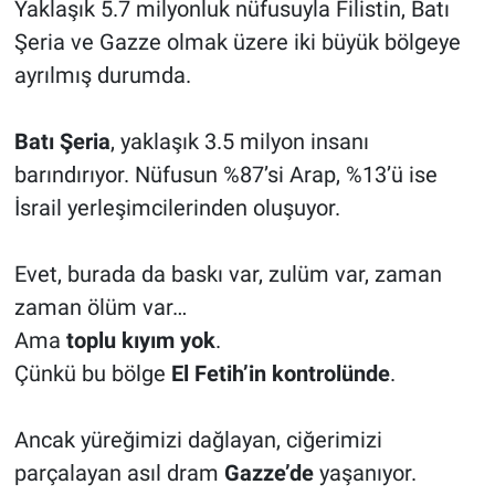
Yaklaşık 5.7 milyonluk nüfusuyla Filistin, Batı
Özel Haber
Şeria ve Gazze olmak üzere iki büyük bölgeye
ayrılmış durumda.
Kültür Sanat
Batı Şeria
, yaklaşık 3.5 milyon insanı
Eğitim
barındırıyor. Nüfusun %87’si Arap, %13’ü ise
İsrail yerleşimcilerinden oluşuyor.
Ekonomi
Yaşam
Evet, burada da baskı var, zulüm var, zaman
zaman ölüm var…
Çevre
Ama
toplu kıyım yok
.
Çünkü bu bölge
El Fetih’in kontrolünde
.
BİLİM VE TEKNOLOJİ
Şambayat Haber
Ancak yüreğimizi dağlayan, ciğerimizi
parçalayan asıl dram
Gazze’de
yaşanıyor.