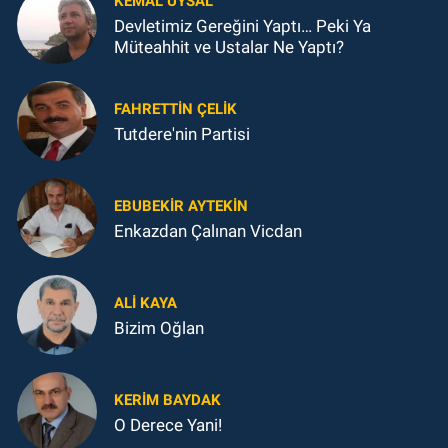
KEMAL UYSAL
Devletimiz Gereğini Yaptı… Peki Ya
Müteahhit ve Ustalar Ne Yaptı?
FAHRETTIN ÇELİK
Tutdere'nin Partisi
EBUBEKIR AYTEKIN
Enkazdan Çalınan Vicdan
ALI KAYA
Bizim Oğlan
KERIM BAYDAK
O Derece Yani!