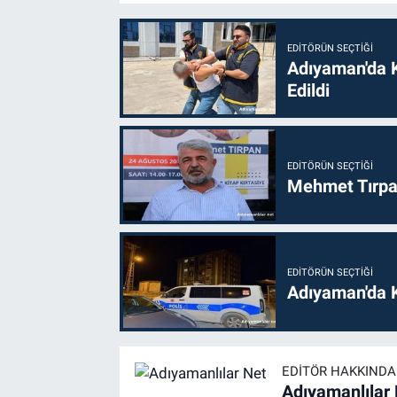
EDITÖRÜN SEÇTIĞI
Adıyaman'da 
Edildi
EDITÖRÜN SEÇTIĞI
Mehmet Tırpan
EDITÖRÜN SEÇTIĞI
Adıyaman'da 
EDITÖR HAKKINDA
Adıyamanlılar