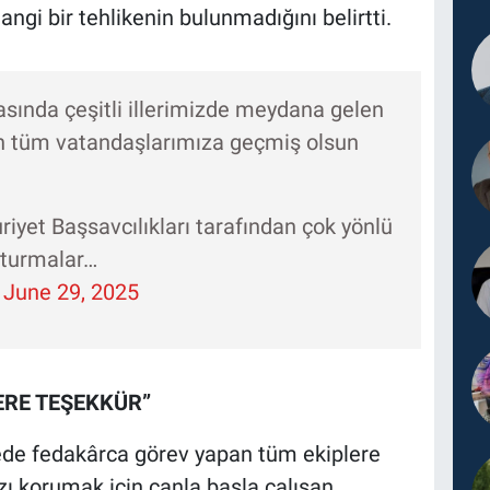
ngi bir tehlikenin bulunmadığını belirtti.
asında çeşitli illerimizde meydana gelen
n tüm vatandaşlarımıza geçmiş olsun
riyet Başsavcılıkları tarafından çok yönlü
uşturmalar…
)
June 29, 2025
ERE TEŞEKKÜR”
ede fedakârca görev yapan tüm ekiplere
zı korumak için canla başla çalışan