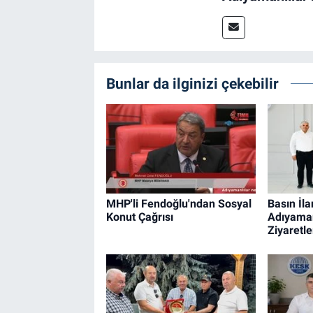
Bunlar da ilginizi çekebilir
MHP'li Fendoğlu'ndan Sosyal
Basın İl
Konut Çağrısı
Adıyaman'
Ziyaretle