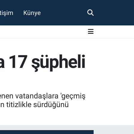
etişim
Künye
a 17 şüpheli
lenen vatandaşlara 'geçmiş
n titizlikle sürdüğünü