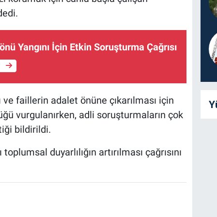
dedi.
önü Yangını İçin Etkin Soruşturma Çağrısı
e
 ve faillerin adalet önüne çıkarılması için
Y
düğü vurgulanırken, adli soruşturmaların çok
ği bildirildi.
 toplumsal duyarlılığın artırılması çağrısını