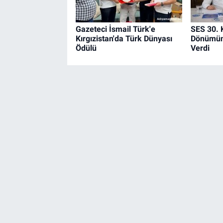
Gazeteci İsmail Türk'e
SES 30. K
Kırgızistan'da Türk Dünyası
Dönümün
Ödülü
Verdi