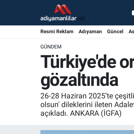
Ulusal
Nöbetçi Eczaneler
Resmi Reklam
Adıyaman
Güncel
As
Siyaset
Hava Durumu
GÜNDEM
Röportajlar
Adiyaman Namaz Vakitleri
Türkiye'de o
Magazin
Trafik Durumu
gözaltında
Bölge Haberleri
Süper Lig Puan Durumu ve Fikstür
26-28 Haziran 2025’te çeşitl
Gündem
Tüm Manşetler
olsun' dileklerini ileten Ada
açıkladı. ANKARA (İGFA)
Asayiş
Son Dakika Haberleri
Sağlık
Haber Arşivi