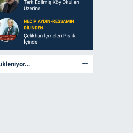
Terk Edilmiş Köy Okulları
Üzerine
NECIP AYDIN-RESSAMIN
DILINDEN
Çelikhan İçmeleri Pislik
İçinde
ükleniyor...