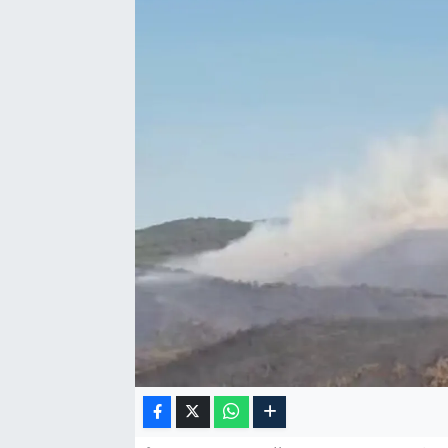
Özel Haber
Kültür Sanat
Eğitim
Ekonomi
Yaşam
Çevre
BİLİM VE TEKNOLOJİ
Şambayat Haber