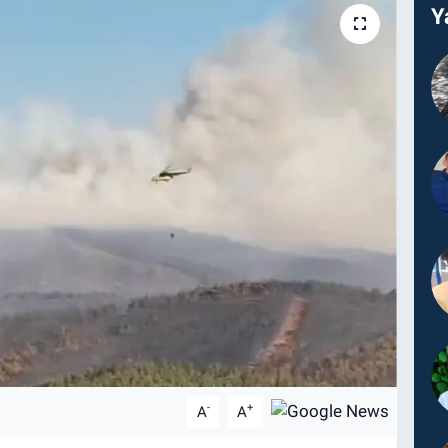
Y
-
+
A
A