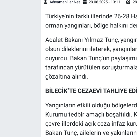
Adıyamanlılar Net
29.06.2025 - 13:11
29
Türkiye’nin farklı illerinde 26-28
orman yangınları, bölge halkını der
Adalet Bakanı Yılmaz Tunç, yangı
olsun dileklerini ileterek, yangınlarl
duyurdu. Bakan Tunç’un paylaşımına
tarafından yürütülen soruşturmal
gözaltına alındı.
BİLECİK’TE CEZAEVİ TAHLİYE ED
Yangınların etkili olduğu bölgelerd
Kurumu tedbir amaçlı boşaltıldı.
çevre illerdeki açık ceza infaz kur
Bakan Tunç, ailelerin ve yakınların