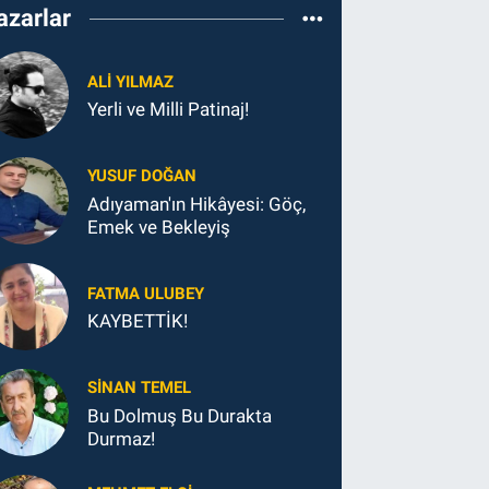
azarlar
ALI YILMAZ
Yerli ve Milli Patinaj!
YUSUF DOĞAN
Adıyaman'ın Hikâyesi: Göç,
Emek ve Bekleyiş
FATMA ULUBEY
KAYBETTİK!
SINAN TEMEL
Bu Dolmuş Bu Durakta
Durmaz!