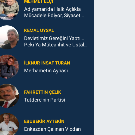
MEHMET ELÇI
Adıyaman'da Halk Açlıkla
Mücadele Ediyor, Siyaset
Koltukla...
KEMAL UYSAL
Devletimiz Gereğini Yaptı…
Peki Ya Müteahhit ve Ustalar
Ne Yaptı?
İLKNUR İNSAF TURAN
Merhametin Aynası
FAHRETTIN ÇELİK
Tutdere'nin Partisi
EBUBEKIR AYTEKIN
Enkazdan Çalınan Vicdan