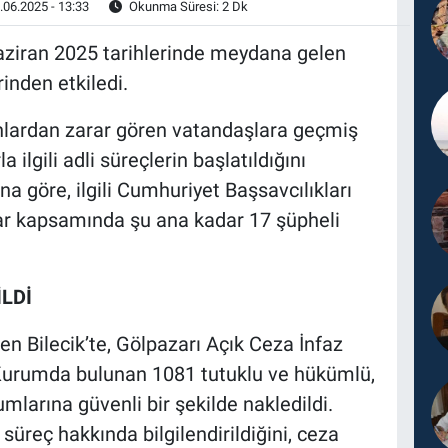
.06.2025 - 13:33
Okunma Süresi: 2 Dk
 Haziran 2025 tarihlerinde meydana gelen
inden etkiledi.
nlardan zarar gören vatandaşlara geçmiş
a ilgili adli süreçlerin başlatıldığını
 göre, ilgili Cumhuriyet Başsavcılıkları
ar kapsamında şu ana kadar 17 şüpheli
İLDİ
en Bilecik’te, Gölpazarı Açık Ceza İnfaz
 Kurumda bulunan 1081 tutuklu ve hükümlü,
umlarına güvenli bir şekilde nakledildi.
 süreç hakkında bilgilendirildiğini, ceza