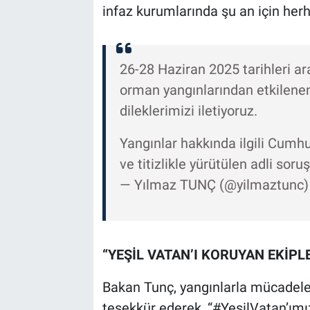
infaz kurumlarında şu an için herha
26-28 Haziran 2025 tarihleri ar
orman yangınlarından etkilene
dileklerimizi iletiyoruz.
Yangınlar hakkında ilgili Cumhu
ve titizlikle yürütülen adli sor
— Yılmaz TUNÇ (@yilmaztunc
“YEŞİL VATAN’I KORUYAN EKİPL
Bakan Tunç, yangınlarla mücadel
teşekkür ederek, “#YeşilVatan’ımı