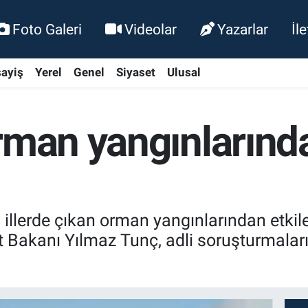
Foto Galeri
Videolar
Yazarlar
İl
ayiş
Yerel
Genel
Siyaset
Ulusal
rman yangınlarınd
i illerde çıkan orman yangınlarından etki
let Bakanı Yılmaz Tunç, adli soruşturmaları