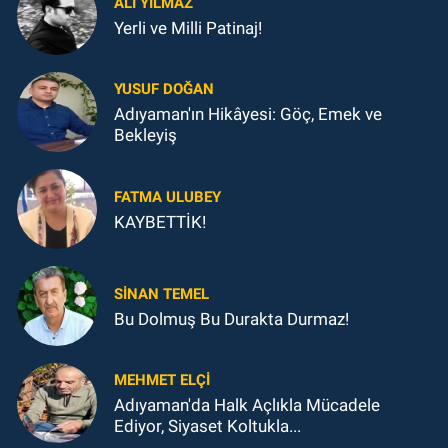
ALI YILMAZ
Yerli ve Milli Patinaj!
YUSUF DOĞAN
Adıyaman'ın Hikâyesi: Göç, Emek ve
Bekleyiş
FATMA ULUBEY
KAYBETTİK!
SINAN TEMEL
Bu Dolmuş Bu Durakta Durmaz!
MEHMET ELÇI
Adıyaman'da Halk Açlıkla Mücadele
Ediyor, Siyaset Koltukla...