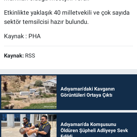
Etkinlikte yaklaşık 40 milletvekili ve çok sayıda
sektör temsilcisi hazır bulundu.
Kaynak : PHA
Kaynak:
RSS
Adıyaman'daki Kavganın
Görüntüleri Ortaya Çıktı
Adıyaman'da Komşusunu
Öldüren Şüpheli Adliyeye Sevk
Edildi