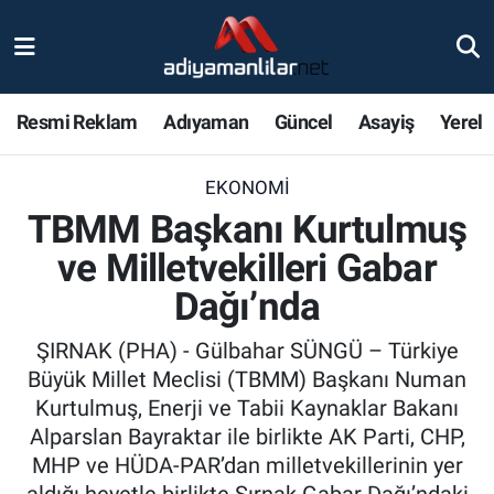
Ulusal
Nöbetçi Eczaneler
Resmi Reklam
Adıyaman
Güncel
Asayiş
Yerel
Siyaset
Hava Durumu
EKONOMI
Röportajlar
Adiyaman Namaz Vakitleri
TBMM Başkanı Kurtulmuş
Magazin
Trafik Durumu
ve Milletvekilleri Gabar
Dağı’nda
Bölge Haberleri
Süper Lig Puan Durumu ve Fikstür
ŞIRNAK (PHA) - Gülbahar SÜNGÜ – Türkiye
Gündem
Tüm Manşetler
Büyük Millet Meclisi (TBMM) Başkanı Numan
Kurtulmuş, Enerji ve Tabii Kaynaklar Bakanı
Asayiş
Son Dakika Haberleri
Alparslan Bayraktar ile birlikte AK Parti, CHP,
MHP ve HÜDA-PAR’dan milletvekillerinin yer
Sağlık
Haber Arşivi
aldığı heyetle birlikte Şırnak Gabar Dağı’ndaki