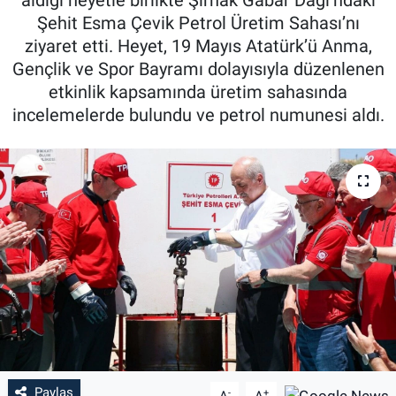
Şehit Esma Çevik Petrol Üretim Sahası’nı
Özel Haber
ziyaret etti. Heyet, 19 Mayıs Atatürk’ü Anma,
Gençlik ve Spor Bayramı dolayısıyla düzenlenen
Kültür Sanat
etkinlik kapsamında üretim sahasında
incelemelerde bulundu ve petrol numunesi aldı.
Eğitim
Ekonomi
Yaşam
Çevre
BİLİM VE TEKNOLOJİ
Şambayat Haber
Paylaş
-
+