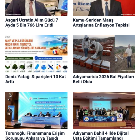
Asgari Ücretin Alım Gücü 7
Kamu-Sen'den Maaş
Ayda 5 Bin 766 Lira Eridi
Artışlarına Enflasyon Tepkisi
Deniz Yatağı Siparişleri 10 Kat
Adıyaman'da 2026 Bal Fiyatları
Arttı
Belli Oldu
Torunoğlu Finansmana Erişim
Adıyaman Dahil 4 İlde Dijital
Sorununu Ankara'ya Taşıdı
Usta Eğitimi Tamamlandı