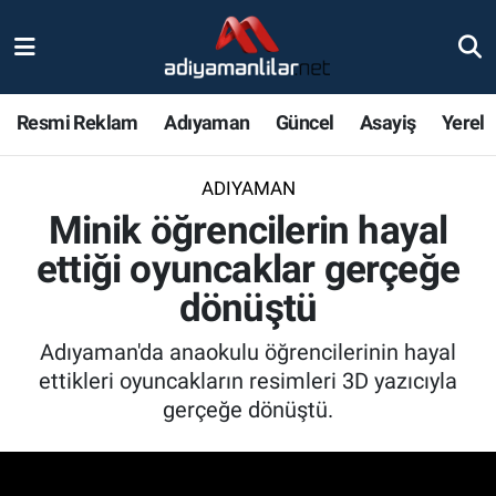
Ulusal
Nöbetçi Eczaneler
Resmi Reklam
Adıyaman
Güncel
Asayiş
Yerel
Siyaset
Hava Durumu
ADIYAMAN
Röportajlar
Adiyaman Namaz Vakitleri
Minik öğrencilerin hayal
Magazin
Trafik Durumu
ettiği oyuncaklar gerçeğe
dönüştü
Bölge Haberleri
Süper Lig Puan Durumu ve Fikstür
Adıyaman'da anaokulu öğrencilerinin hayal
Gündem
Tüm Manşetler
ettikleri oyuncakların resimleri 3D yazıcıyla
gerçeğe dönüştü.
Asayiş
Son Dakika Haberleri
Sağlık
Haber Arşivi