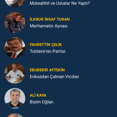
Müteahhit ve Ustalar Ne Yaptı?
İLKNUR İNSAF TURAN
Merhametin Aynası
FAHRETTIN ÇELİK
Tutdere'nin Partisi
EBUBEKIR AYTEKIN
Enkazdan Çalınan Vicdan
ALI KAYA
Bizim Oğlan