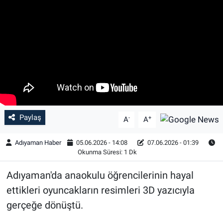
Özel Haber
Kültür Sanat
Eğitim
Ekonomi
Paylaş
-
+
Yaşam
A
A
Adıyaman Haber
05.06.2026 - 14:08
07.06.2026 - 01:39
Çevre
Okunma Süresi: 1 Dk
BİLİM VE TEKNOLOJİ
Adıyaman'da anaokulu öğrencilerinin hayal
ettikleri oyuncakların resimleri 3D yazıcıyla
Şambayat Haber
gerçeğe dönüştü.