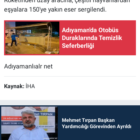
Roketinden uzay aracına, çeşitli hayvanlardan
eşyalara 150'ye yakın eser sergilendi.
Adıyaman'da Otobüs
Duraklarında Temizlik
Seferberliği
Adıyamanlıalr net
Kaynak:
İHA
Mehmet Tırpan Başkan
Yardımcılığı Görevinden Ayrıldı