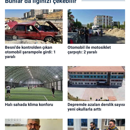
Bunlar da ilginizi çekebilir
Besni'de kontrolden çıkan
Otomobil ile motosiklet
otomobil şarampole girdi: 1
çarpıştı: 2 yaralı
yaralı
Halı sahada klima konforu
Depremde azalan derslik sayısı
yeni okullarla arttı