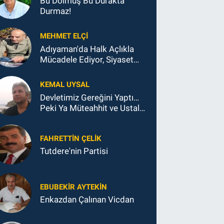
Bu Dolmuş Bu Durakta
Durmaz!
MEHMET ELÇI
Adıyaman'da Halk Açlıkla
Mücadele Ediyor, Siyaset
Koltukla...
KEMAL UYSAL
Devletimiz Gereğini Yaptı…
Peki Ya Müteahhit ve Ustalar
Ne Yaptı?
FAHRETTIN ÇELİK
Tutdere'nin Partisi
EBUBEKIR AYTEKIN
Enkazdan Çalınan Vicdan