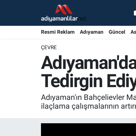
Ulusal
Nöbetçi Eczaneler
Resmi Reklam
Adıyaman
Güncel
As
Siyaset
Hava Durumu
ÇEVRE
Röportajlar
Adiyaman Namaz Vakitleri
Adıyaman'da 
Magazin
Trafik Durumu
Tedirgin Edi
Bölge Haberleri
Süper Lig Puan Durumu ve Fikstür
Adıyaman'ın Bahçelievler Ma
Gündem
Tüm Manşetler
ilaçlama çalışmalarının artırı
Asayiş
Son Dakika Haberleri
Sağlık
Haber Arşivi