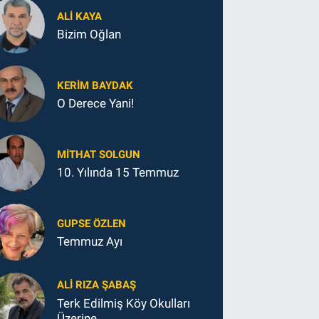
ALI KAYA
Bizim Oğlan
KERIM BAYDAK
O Derece Yani!
MITHAT SOLGUN
10. Yılında 15 Temmuz
GUPSE ÖZLEN
Temmuz Ayı
ALI RIZA ŞABAŞ
Terk Edilmiş Köy Okulları
Üzerine