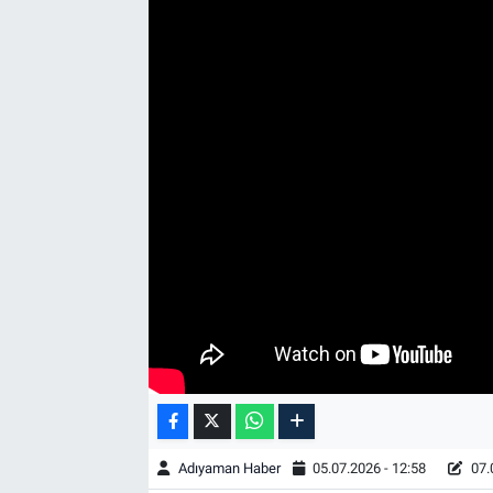
Özel Haber
Kültür Sanat
Eğitim
Ekonomi
Yaşam
Çevre
BİLİM VE TEKNOLOJİ
Şambayat Haber
Adıyaman Haber
05.07.2026 - 12:58
07.