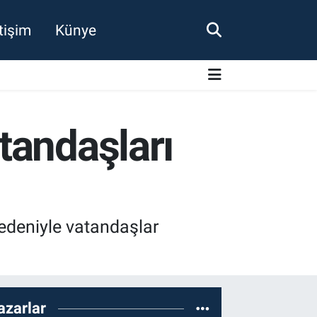
etişim
Künye
tandaşları
edeniyle vatandaşlar
azarlar