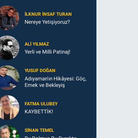
İLKNUR İNSAF TURAN
Nereye Yetişiyoruz?
ALI YILMAZ
Yerli ve Milli Patinaj!
YUSUF DOĞAN
Adıyaman'ın Hikâyesi: Göç,
Emek ve Bekleyiş
FATMA ULUBEY
KAYBETTİK!
SINAN TEMEL