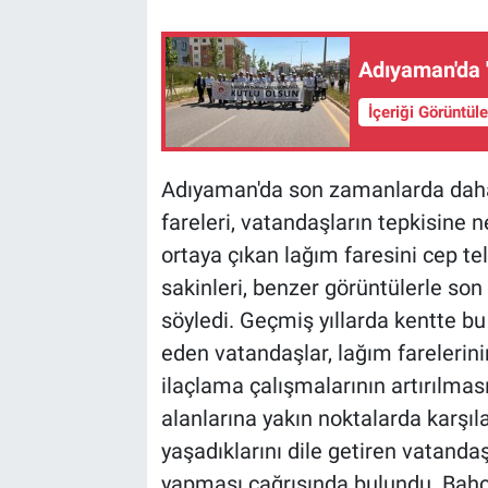
Adıyaman'da 
İçeriği Görüntül
Adıyaman'da son zamanlarda daha 
fareleri, vatandaşların tepkisine 
ortaya çıkan lağım faresini cep t
sakinleri, benzer görüntülerle son
söyledi. Geçmiş yıllarda kentte bu
eden vatandaşlar, lağım farelerin
ilaçlama çalışmalarının artırılmas
alanlarına yakın noktalarda karşıla
yaşadıklarını dile getiren vatandaş
yapması çağrısında bulundu. Bahçe