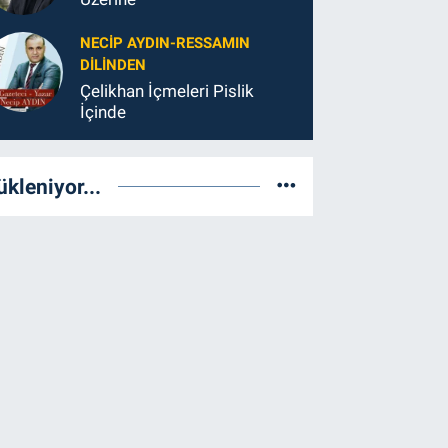
NECIP AYDIN-RESSAMIN
DILINDEN
Çelikhan İçmeleri Pislik
İçinde
ükleniyor...