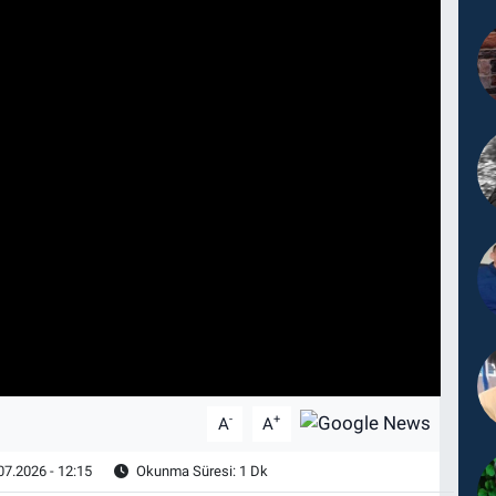
-
+
A
A
07.2026 - 12:15
Okunma Süresi: 1 Dk