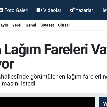
Foto Galeri
Videolar
Yazarlar
İl
ayiş
Yerel
Genel
Siyaset
Ulusal
Lağım Fareleri Va
yor
hallesi'nde görüntülenen lağım fareleri n
lmasını istedi.
Y