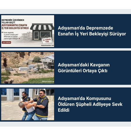
Adıyaman'da Depremzede
Esnafın İş Yeri Bekleyişi Sürüyor
Adıyaman'daki Kavganın
Görüntüleri Ortaya Çıktı
Adıyaman'da Komşusunu
Öldüren Şüpheli Adliyeye Sevk
Edildi