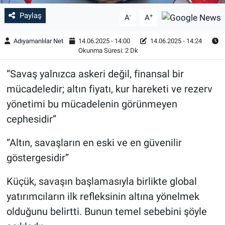
Paylaş
-
+
A
A
Adıyamanlılar Net
14.06.2025 - 14:00
14.06.2025 - 14:24
Okunma Süresi: 2 Dk
“Savaş yalnızca askeri değil, finansal bir
mücadeledir; altın fiyatı, kur hareketi ve rezerv
yönetimi bu mücadelenin görünmeyen
cephesidir”
“Altın, savaşların en eski ve en güvenilir
göstergesidir”
Küçük, savaşın başlamasıyla birlikte global
yatırımcıların ilk refleksinin altına yönelmek
olduğunu belirtti. Bunun temel sebebini şöyle