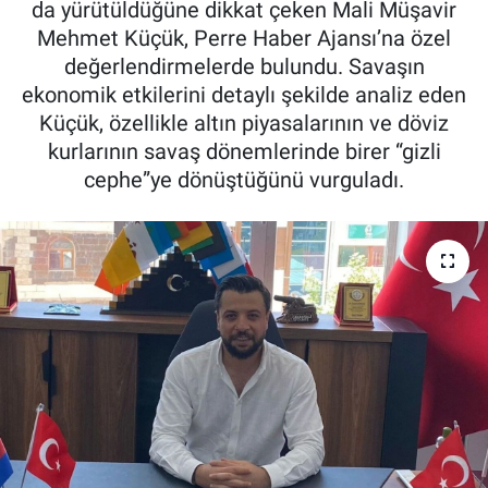
da yürütüldüğüne dikkat çeken Mali Müşavir
Mehmet Küçük, Perre Haber Ajansı’na özel
Özel Haber
değerlendirmelerde bulundu. Savaşın
ekonomik etkilerini detaylı şekilde analiz eden
Kültür Sanat
Küçük, özellikle altın piyasalarının ve döviz
kurlarının savaş dönemlerinde birer “gizli
Eğitim
cephe”ye dönüştüğünü vurguladı.
Ekonomi
Yaşam
Çevre
BİLİM VE TEKNOLOJİ
Şambayat Haber