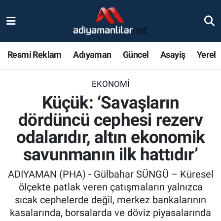
Ulusal
Nöbetçi Eczaneler
Resmi Reklam
Adıyaman
Güncel
Asayiş
Yerel
Siyaset
Hava Durumu
EKONOMI
Röportajlar
Adiyaman Namaz Vakitleri
Küçük: ‘Savaşların
Magazin
Trafik Durumu
dördüncü cephesi rezerv
odalarıdır, altın ekonomik
Bölge Haberleri
Süper Lig Puan Durumu ve Fikstür
savunmanın ilk hattıdır’
Gündem
Tüm Manşetler
ADIYAMAN (PHA) - Gülbahar SÜNGÜ – Küresel
ölçekte patlak veren çatışmaların yalnızca
Asayiş
Son Dakika Haberleri
sıcak cephelerde değil, merkez bankalarının
kasalarında, borsalarda ve döviz piyasalarında
Sağlık
Haber Arşivi