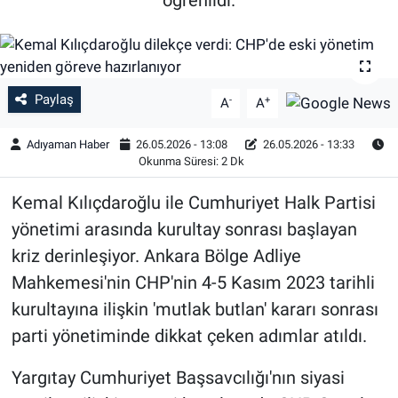
Özel Haber
Kültür Sanat
Paylaş
-
+
A
A
Eğitim
Adıyaman Haber
26.05.2026 - 13:08
26.05.2026 - 13:33
Okunma Süresi: 2 Dk
Ekonomi
Kemal Kılıçdaroğlu ile Cumhuriyet Halk Partisi
Yaşam
yönetimi arasında kurultay sonrası başlayan
kriz derinleşiyor. Ankara Bölge Adliye
Çevre
Mahkemesi'nin CHP'nin 4-5 Kasım 2023 tarihli
BİLİM VE TEKNOLOJİ
kurultayına ilişkin 'mutlak butlan' kararı sonrası
parti yönetiminde dikkat çeken adımlar atıldı.
Şambayat Haber
Yargıtay Cumhuriyet Başsavcılığı'nın siyasi