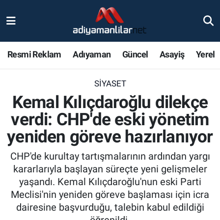
Ulusal
Nöbetçi Eczaneler
Resmi Reklam
Adıyaman
Güncel
Asayiş
Yerel
Siyaset
Hava Durumu
SIYASET
Röportajlar
Adiyaman Namaz Vakitleri
Kemal Kılıçdaroğlu dilekçe
Magazin
Trafik Durumu
verdi: CHP'de eski yönetim
yeniden göreve hazırlanıyor
Bölge Haberleri
Süper Lig Puan Durumu ve Fikstür
CHP'de kurultay tartışmalarının ardından yargı
Gündem
Tüm Manşetler
kararlarıyla başlayan süreçte yeni gelişmeler
yaşandı. Kemal Kılıçdaroğlu'nun eski Parti
Asayiş
Son Dakika Haberleri
Meclisi'nin yeniden göreve başlaması için icra
dairesine başvurduğu, talebin kabul edildiği
Sağlık
Haber Arşivi
öğrenildi.