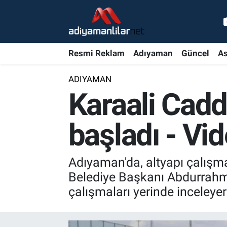
Ulusal
Nöbetçi Eczaneler
Resmi Reklam
Adıyaman
Güncel
As
Siyaset
Hava Durumu
ADIYAMAN
Röportajlar
Adiyaman Namaz Vakitleri
Karaali Cadd
Magazin
Trafik Durumu
başladı - Vi
Bölge Haberleri
Süper Lig Puan Durumu ve Fikstür
Adıyaman'da, altyapı çalışm
Gündem
Tüm Manşetler
Belediye Başkanı Abdurrahm
çalışmaları yerinde inceleye
Asayiş
Son Dakika Haberleri
Sağlık
Haber Arşivi