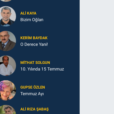
ALI KAYA
Bizim Oğlan
KERIM BAYDAK
O Derece Yani!
MITHAT SOLGUN
10. Yılında 15 Temmuz
GUPSE ÖZLEN
Temmuz Ayı
ALI RIZA ŞABAŞ