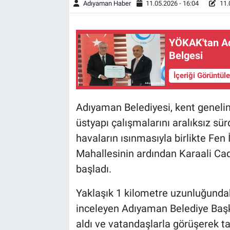
Adıyaman Haber
11.05.2026 - 16:04
11.
YÖKAK'tan Ad
Belgesi
İçeriği Görüntül
Adıyaman Belediyesi, kent geneli
üstyapı çalışmalarını aralıksız sü
havaların ısınmasıyla birlikte Fen
Mahallesinin ardından Karaali Cad
başladı.
Yaklaşık 1 kilometre uzunluğundak
inceleyen Adıyaman Belediye Başk
aldı ve vatandaşlarla görüşerek tal