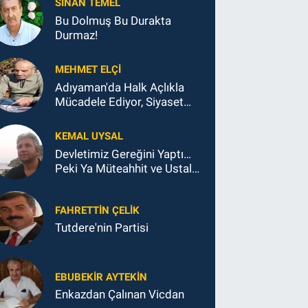
SINAN TEMEL
Bu Dolmuş Bu Durakta
Durmaz!
MEHMET ELÇI
Adıyaman'da Halk Açlıkla
Mücadele Ediyor, Siyaset
Koltukla...
KEMAL UYSAL
Devletimiz Gereğini Yaptı…
Peki Ya Müteahhit ve Ustalar
Ne Yaptı?
FAHRETTIN ÇELİK
Tutdere'nin Partisi
EBUBEKIR AYTEKIN
Enkazdan Çalınan Vicdan