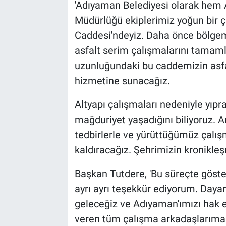
'Adıyaman Belediyesi olarak hem 
Müdürlüğü ekiplerimiz yoğun bir ç
Caddesi'ndeyiz. Daha önce bölgem
asfalt serim çalışmalarını tamaml
uzunluğundaki bu caddemizin asfa
hizmetine sunacağız.
Altyapı çalışmaları nedeniyle yıpr
mağduriyet yaşadığını biliyoruz. An
tedbirlerle ve yürüttüğümüz çalışm
kaldıracağız. Şehrimizin kronikleşm
Başkan Tutdere, 'Bu süreçte göster
ayrı ayrı teşekkür ediyorum. Daya
geleceğiz ve Adıyaman'ımızı hak 
veren tüm çalışma arkadaşlarıma t