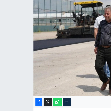
Özel Haber
Kültür Sanat
Eğitim
Ekonomi
Yaşam
Çevre
BİLİM VE TEKNOLOJİ
Şambayat Haber