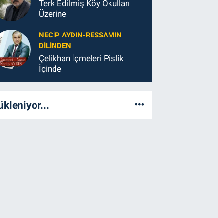
Terk Edilmiş Köy Okulları
Üzerine
NECIP AYDIN-RESSAMIN
DILINDEN
Çelikhan İçmeleri Pislik
İçinde
ükleniyor...