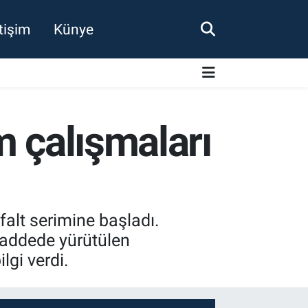
etişim
Künye
m çalışmaları
alt serimine başladı.
caddede yürütülen
lgi verdi.