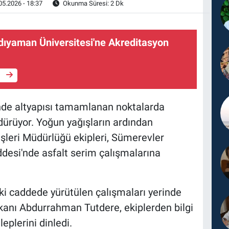
05.2026 - 18:37
Okunma Süresi: 2 Dk
ıyaman Üniversitesi'ne Akreditasyon
e
nde altyapısı tamamlanan noktalarda
rdürüyor. Yoğun yağışların ardından
 İşleri Müdürlüğü ekipleri, Sümerevler
desi'nde asfalt serim çalışmalarına
i caddede yürütülen çalışmaları yerinde
anı Abdurrahman Tutdere, ekiplerden bilgi
eplerini dinledi.