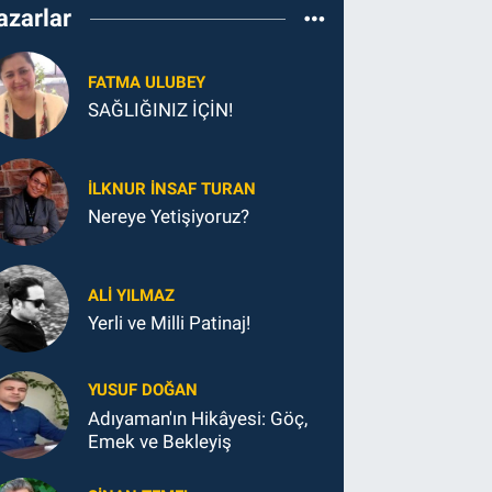
azarlar
FATMA ULUBEY
SAĞLIĞINIZ İÇİN!
İLKNUR İNSAF TURAN
Nereye Yetişiyoruz?
ALI YILMAZ
Yerli ve Milli Patinaj!
YUSUF DOĞAN
Adıyaman'ın Hikâyesi: Göç,
Emek ve Bekleyiş