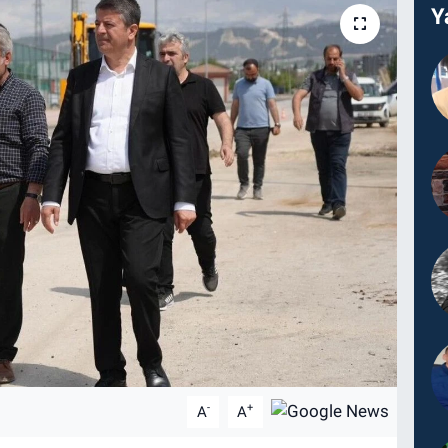
Y
-
+
A
A