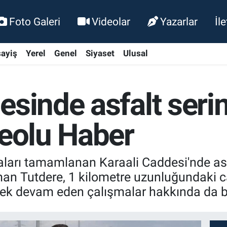
Foto Galeri
Videolar
Yazarlar
İl
ayiş
Yerel
Genel
Siyaset
Ulusal
esinde asfalt seri
deolu Haber
aları tamamlanan Karaali Caddesi'nde asf
an Tutdere, 1 kilometre uzunluğundaki 
rek devam eden çalışmalar hakkında da bi