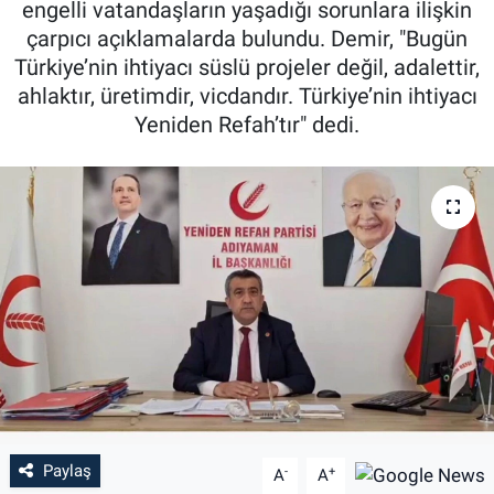
engelli vatandaşların yaşadığı sorunlara ilişkin
çarpıcı açıklamalarda bulundu. Demir, "Bugün
Özel Haber
Türkiye’nin ihtiyacı süslü projeler değil, adalettir,
ahlaktır, üretimdir, vicdandır. Türkiye’nin ihtiyacı
Kültür Sanat
Yeniden Refah’tır" dedi.
Eğitim
Ekonomi
Yaşam
Çevre
BİLİM VE TEKNOLOJİ
Şambayat Haber
Paylaş
-
+
A
A