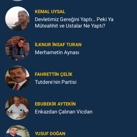
KEMAL UYSAL
Devletimiz Gereğini Yaptı… Peki Ya
Müteahhit ve Ustalar Ne Yaptı?
İLKNUR İNSAF TURAN
Merhametin Aynası
FAHRETTIN ÇELİK
Tutdere'nin Partisi
EBUBEKIR AYTEKIN
Enkazdan Çalınan Vicdan
YUSUF DOĞAN