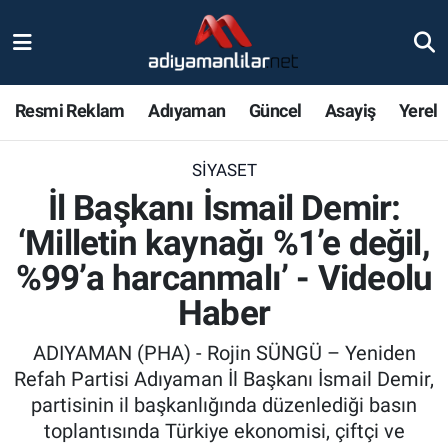
Ulusal
Nöbetçi Eczaneler
Resmi Reklam
Adıyaman
Güncel
Asayiş
Yerel
Siyaset
Hava Durumu
SIYASET
Röportajlar
Adiyaman Namaz Vakitleri
İl Başkanı İsmail Demir:
Magazin
Trafik Durumu
‘Milletin kaynağı %1’e değil,
%99’a harcanmalı’ - Videolu
Bölge Haberleri
Süper Lig Puan Durumu ve Fikstür
Haber
Gündem
Tüm Manşetler
ADIYAMAN (PHA) - Rojin SÜNGÜ – Yeniden
Refah Partisi Adıyaman İl Başkanı İsmail Demir,
Asayiş
Son Dakika Haberleri
partisinin il başkanlığında düzenlediği basın
toplantısında Türkiye ekonomisi, çiftçi ve
Sağlık
Haber Arşivi