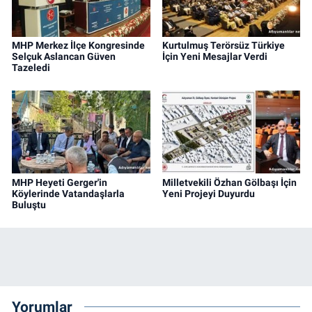
MHP Merkez İlçe Kongresinde
Kurtulmuş Terörsüz Türkiye
Selçuk Aslancan Güven
İçin Yeni Mesajlar Verdi
Tazeledi
MHP Heyeti Gerger'in
Milletvekili Özhan Gölbaşı İçin
Köylerinde Vatandaşlarla
Yeni Projeyi Duyurdu
Buluştu
Yorumlar