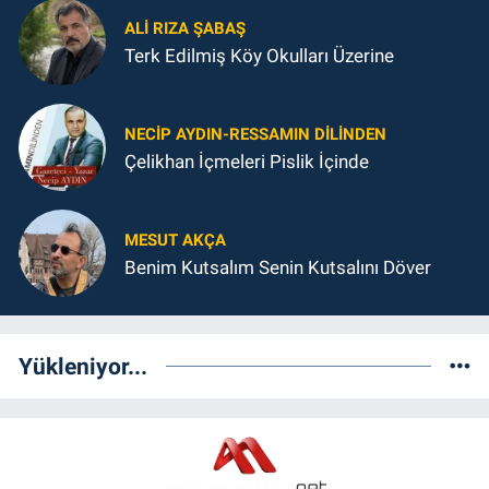
ALI RIZA ŞABAŞ
Terk Edilmiş Köy Okulları Üzerine
NECIP AYDIN-RESSAMIN DILINDEN
Çelikhan İçmeleri Pislik İçinde
MESUT AKÇA
Benim Kutsalım Senin Kutsalını Döver
Yükleniyor...