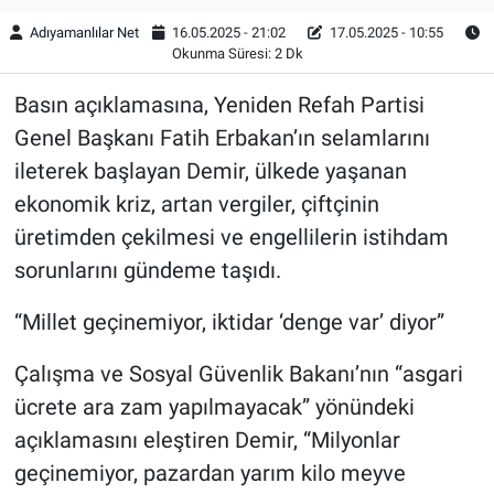
Adıyamanlılar Net
16.05.2025 - 21:02
17.05.2025 - 10:55
Okunma Süresi: 2 Dk
Basın açıklamasına, Yeniden Refah Partisi
Genel Başkanı Fatih Erbakan’ın selamlarını
ileterek başlayan Demir, ülkede yaşanan
ekonomik kriz, artan vergiler, çiftçinin
üretimden çekilmesi ve engellilerin istihdam
sorunlarını gündeme taşıdı.
“Millet geçinemiyor, iktidar ‘denge var’ diyor”
Çalışma ve Sosyal Güvenlik Bakanı’nın “asgari
ücrete ara zam yapılmayacak” yönündeki
açıklamasını eleştiren Demir, “Milyonlar
geçinemiyor, pazardan yarım kilo meyve