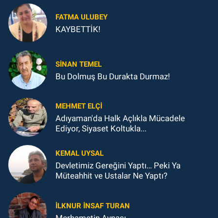
FATMA ULUBEY
KAYBETTİK!
SINAN TEMEL
Bu Dolmuş Bu Durakta Durmaz!
MEHMET ELÇI
Adıyaman'da Halk Açlıkla Mücadele
Ediyor, Siyaset Koltukla...
KEMAL UYSAL
Devletimiz Gereğini Yaptı… Peki Ya
Müteahhit ve Ustalar Ne Yaptı?
İLKNUR İNSAF TURAN
Merhametin Aynası