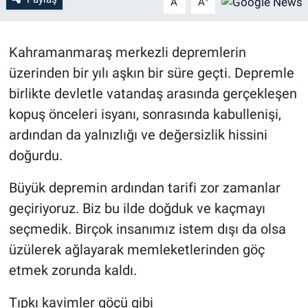
A
A
Özel Haber
Kahramanmaraş merkezli depremlerin
Kültür Sanat
üzerinden bir yılı aşkın bir süre geçti. Depremle
birlikte devletle vatandaş arasında gerçekleşen
Eğitim
kopuş önceleri isyanı, sonrasında kabullenişi,
Ekonomi
ardından da yalnızlığı ve değersizlik hissini
doğurdu.
Yaşam
Büyük depremin ardından tarifi zor zamanlar
Çevre
geçiriyoruz. Biz bu ilde doğduk ve kaçmayı
seçmedik. Birçok insanımız istem dışı da olsa
BİLİM VE TEKNOLOJİ
üzülerek ağlayarak memleketlerinden göç
etmek zorunda kaldı.
Şambayat Haber
Tıpkı kavimler göçü gibi