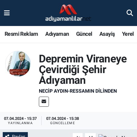
Ulusal
Nöbetçi Eczaneler
Resmi Reklam
Adıyaman
Güncel
Asayiş
Yerel
Siyaset
Hava Durumu
Röportajlar
Adiyaman Namaz Vakitleri
Depremin Viraneye
Çevirdiği Şehir
Magazin
Trafik Durumu
Adıyaman
Bölge Haberleri
Süper Lig Puan Durumu ve Fikstür
NECIP AYDIN-RESSAMIN DILINDEN
Gündem
Tüm Manşetler
Asayiş
Son Dakika Haberleri
07.04.2024 - 15:37
07.04.2024 - 15:38
YAYINLANMA
GÜNCELLEME
Sağlık
Haber Arşivi
Paylaş
-
+