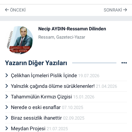
ÖNCEKI
SONRAKI
Necip AYDIN-Ressamın Dilinden
Ressam, Gazeteci-Yazar
Yazarın Diğer Yazıları
Çelikhan İçmeleri Pislik İçinde
19.07.2026
Yalnızlık çağında ölüme sürüklenenler!
21.04.2026
Tahammülün Kırmızı Çizgisi
15.01.2026
Nerede o eski esnaflar
07.10.2025
Biraz sessizlik ihanettir
02.09.2025
Meydan Projesi
21.07.2025