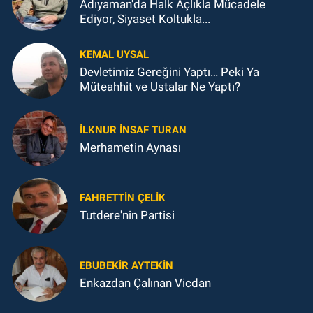
Adıyaman'da Halk Açlıkla Mücadele
Ediyor, Siyaset Koltukla...
KEMAL UYSAL
Devletimiz Gereğini Yaptı… Peki Ya
Müteahhit ve Ustalar Ne Yaptı?
İLKNUR İNSAF TURAN
Merhametin Aynası
FAHRETTIN ÇELİK
Tutdere'nin Partisi
EBUBEKIR AYTEKIN
Enkazdan Çalınan Vicdan