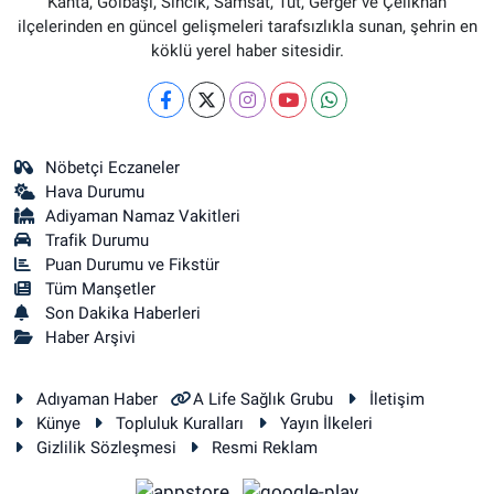
Kahta, Gölbaşı, Sincik, Samsat, Tut, Gerger ve Çelikhan
ilçelerinden en güncel gelişmeleri tarafsızlıkla sunan, şehrin en
köklü yerel haber sitesidir.
Nöbetçi Eczaneler
Hava Durumu
Adiyaman Namaz Vakitleri
Trafik Durumu
Puan Durumu ve Fikstür
Tüm Manşetler
Son Dakika Haberleri
Haber Arşivi
Adıyaman Haber
A Life Sağlık Grubu
İletişim
Künye
Topluluk Kuralları
Yayın İlkeleri
Gizlilik Sözleşmesi
Resmi Reklam