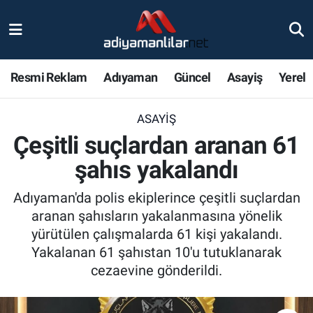
Ulusal
Nöbetçi Eczaneler
Resmi Reklam
Adıyaman
Güncel
Asayiş
Yerel
Siyaset
Hava Durumu
ASAYIŞ
Röportajlar
Adiyaman Namaz Vakitleri
Çeşitli suçlardan aranan 61
Magazin
Trafik Durumu
şahıs yakalandı
Bölge Haberleri
Süper Lig Puan Durumu ve Fikstür
Adıyaman'da polis ekiplerince çeşitli suçlardan
aranan şahısların yakalanmasına yönelik
Gündem
Tüm Manşetler
yürütülen çalışmalarda 61 kişi yakalandı.
Yakalanan 61 şahıstan 10'u tutuklanarak
Asayiş
Son Dakika Haberleri
cezaevine gönderildi.
Sağlık
Haber Arşivi