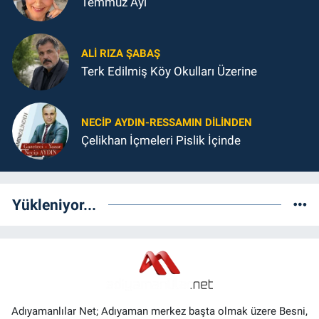
Temmuz Ayı
ALI RIZA ŞABAŞ
Terk Edilmiş Köy Okulları Üzerine
NECIP AYDIN-RESSAMIN DILINDEN
Çelikhan İçmeleri Pislik İçinde
Yükleniyor...
Adıyamanlılar Net; Adıyaman merkez başta olmak üzere Besni,