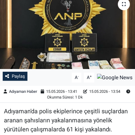
Özel Haber
Kültür Sanat
Eğitim
Ekonomi
Yaşam
Paylaş
-
+
A
A
Çevre
Adıyaman Haber
15.05.2026 - 13:41
15.05.2026 - 13:54
Okunma Süresi: 1 Dk
BİLİM VE TEKNOLOJİ
Adıyaman'da polis ekiplerince çeşitli suçlardan
Şambayat Haber
aranan şahısların yakalanmasına yönelik
yürütülen çalışmalarda 61 kişi yakalandı.