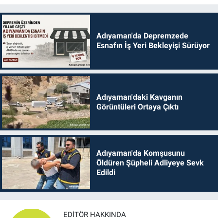
Adıyaman'da Depremzede
Esnafın İş Yeri Bekleyişi Sürüyor
Adıyaman'daki Kavganın
Görüntüleri Ortaya Çıktı
Adıyaman'da Komşusunu
Öldüren Şüpheli Adliyeye Sevk
Edildi
EDITÖR HAKKINDA