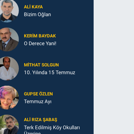
ALI KAYA
Bizim Oğlan
KERIM BAYDAK
O Derece Yani!
MITHAT SOLGUN
10. Yılında 15 Temmuz
GUPSE ÖZLEN
Temmuz Ayı
ALI RIZA ŞABAŞ
Terk Edilmiş Köy Okulları
Üzerine