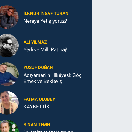
İLKNUR İNSAF TURAN
Nereye Yetişiyoruz?
ALI YILMAZ
Yerli ve Milli Patinaj!
YUSUF DOĞAN
Adıyaman'ın Hikâyesi: Göç,
Emek ve Bekleyiş
FATMA ULUBEY
KAYBETTİK!
SINAN TEMEL