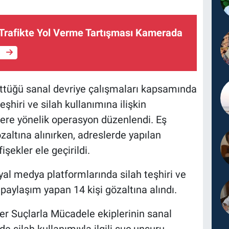
Trafikte Yol Verme Tartışması Kamerada
e
üttüğü sanal devriye çalışmaları kapsamında
şhiri ve silah kullanımına ilişkin
ilere yönelik operasyon düzenlendi. Eş
altına alınırken, adreslerde yapılan
şekler ele geçirildi.
yal medya platformlarında silah teşhiri ve
u paylaşım yapan 14 kişi gözaltına alındı.
 Suçlarla Mücadele ekiplerinin sanal