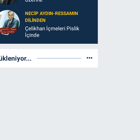
NECIP AYDIN-RESSAMIN
DILINDEN
Çelikhan İçmeleri Pislik
İçinde
ükleniyor...