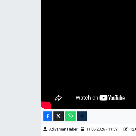
Özel Haber
Kültür Sanat
Eğitim
Ekonomi
Yaşam
Çevre
BİLİM VE TEKNOLOJİ
Şambayat Haber
Adıyaman Haber
11.06.2026 - 11:39
12.