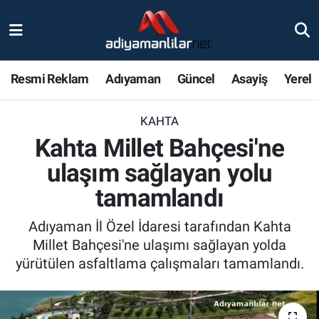
Ulusal
Nöbetçi Eczaneler
Resmi Reklam
Adıyaman
Güncel
Asayiş
Yerel
Siyaset
Hava Durumu
KAHTA
Röportajlar
Adiyaman Namaz Vakitleri
Kahta Millet Bahçesi'ne
Magazin
Trafik Durumu
ulaşım sağlayan yolu
tamamlandı
Bölge Haberleri
Süper Lig Puan Durumu ve Fikstür
Adıyaman İl Özel İdaresi tarafından Kahta
Gündem
Tüm Manşetler
Millet Bahçesi'ne ulaşımı sağlayan yolda
yürütülen asfaltlama çalışmaları tamamlandı.
Asayiş
Son Dakika Haberleri
Sağlık
Haber Arşivi