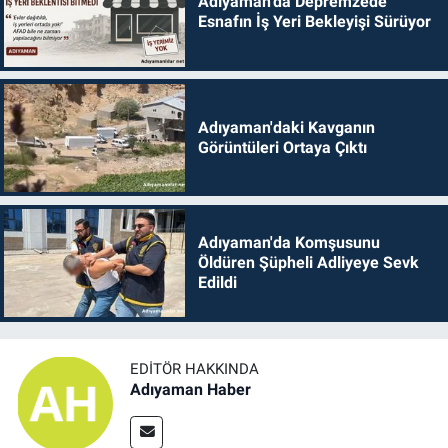
Adıyaman'da Depremzede
Esnafın İş Yeri Bekleyişi Sürüyor
Adıyaman'daki Kavganın
Görüntüleri Ortaya Çıktı
Adıyaman'da Komşusunu
Öldüren Şüpheli Adliyeye Sevk
Edildi
EDITÖR HAKKINDA
Adıyaman Haber