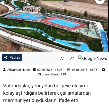
Özel Haber
Kültür Sanat
Eğitim
Ekonomi
Paylaş
-
+
Yaşam
A
A
Adıyaman Haber
03.06.2026 - 15:03
03.06.2026 - 15:26
Çevre
Okunma Süresi: 1 Dk
BİLİM VE TEKNOLOJİ
Vatandaşlar, yeni yolun bölgeye ulaşımı
kolaylaştırdığını belirterek çalışmalardan
Şambayat Haber
memnuniyet duyduklarını ifade etti.