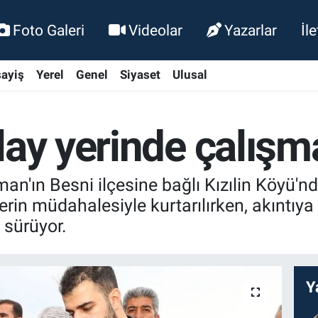
Foto Galeri
Videolar
Yazarlar
İl
ayiş
Yerel
Genel
Siyaset
Ulusal
lay yerinde çalışma
'ın Besni ilçesine bağlı Kızılin Köyü'n
lerin müdahalesiyle kurtarılırken, akıntıy
 sürüyor.
Y