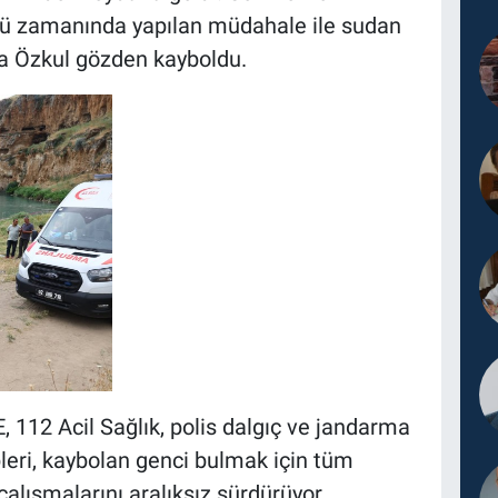
'ü zamanında yapılan müdahale ile sudan
İsa Özkul gözden kayboldu.
 112 Acil Sağlık, polis dalgıç ve jandarma
pleri, kaybolan genci bulmak için tüm
alışmalarını aralıksız sürdürüyor.