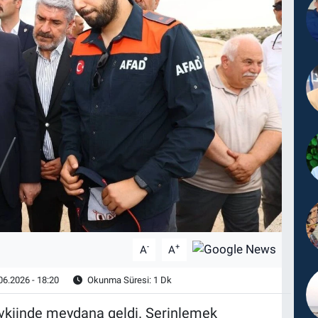
-
+
A
A
06.2026 - 18:20
Okunma Süresi: 1 Dk
evkiinde meydana geldi. Serinlemek