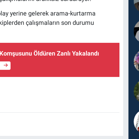
lay yerine gelerek arama-kurtarma
 ekiplerden çalışmaların son durumu
Komşusunu Öldüren Zanlı Yakalandı
e