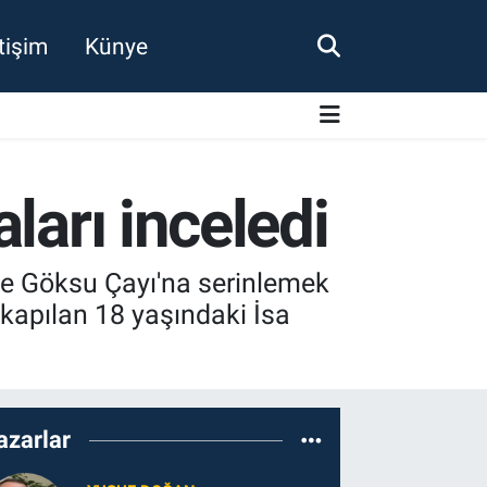
etişim
Künye
ları inceledi
de Göksu Çayı'na serinlemek
a kapılan 18 yaşındaki İsa
azarlar