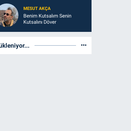
MESUT AKÇA
Benim Kutsalım Senin
Kutsalını Döver
ükleniyor...