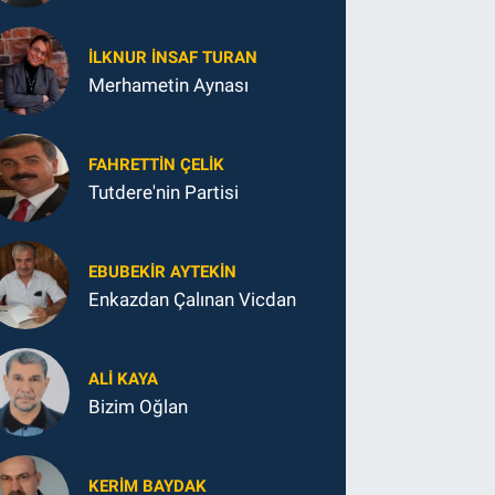
Ne Yaptı?
İLKNUR İNSAF TURAN
Merhametin Aynası
FAHRETTIN ÇELİK
Tutdere'nin Partisi
EBUBEKIR AYTEKIN
Enkazdan Çalınan Vicdan
ALI KAYA
Bizim Oğlan
KERIM BAYDAK