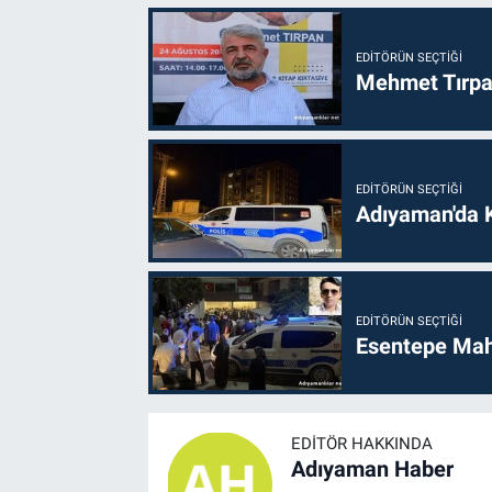
EDITÖRÜN SEÇTIĞI
Mehmet Tırpan
EDITÖRÜN SEÇTIĞI
Adıyaman'da 
EDITÖRÜN SEÇTIĞI
Esentepe Mahal
EDITÖR HAKKINDA
Adıyaman Haber