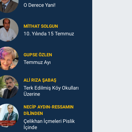
O Derece Yani!
MITHAT SOLGUN
10. Yılında 15 Temmuz
GUPSE ÖZLEN
Temmuz Ayı
ALI RIZA ŞABAŞ
Terk Edilmiş Köy Okulları
Üzerine
NECIP AYDIN-RESSAMIN
DILINDEN
Çelikhan İçmeleri Pislik
İçinde