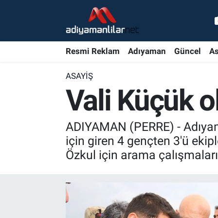
Ulusal
Nöbetçi Eczaneler
Resmi Reklam
Adıyaman
Güncel
As
Siyaset
Hava Durumu
ASAYIŞ
Röportajlar
Adiyaman Namaz Vakitleri
Vali Küçük o
Magazin
Trafik Durumu
ADIYAMAN (PERRE) - Adıyaman
Bölge Haberleri
Süper Lig Puan Durumu ve Fikstür
için giren 4 gençten 3'ü ekip
Özkul için arama çalışmaları
Gündem
Tüm Manşetler
Asayiş
Son Dakika Haberleri
Sağlık
Haber Arşivi