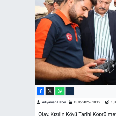
Özel Haber
Kültür Sanat
Eğitim
Ekonomi
Yaşam
Çevre
BİLİM VE TEKNOLOJİ
Şambayat Haber
Adıyaman Haber
13.06.2026 - 18:19
13.
Olay, Kızılin Köyü Tarihi Köprü m