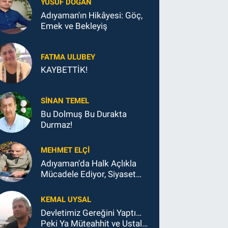
YUSUF DOĞAN
Adıyaman'ın Hikâyesi: Göç,
Emek ve Bekleyiş
FATMA ULUBEY
KAYBETTİK!
SINAN TEMEL
Bu Dolmuş Bu Durakta
Durmaz!
MEHMET ELÇI
Adıyaman'da Halk Açlıkla
Mücadele Ediyor, Siyaset
Koltukla...
KEMAL UYSAL
Devletimiz Gereğini Yaptı…
Peki Ya Müteahhit ve Ustalar