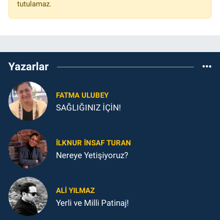
tutulamaz.
Yazarlar
FATMA ULUBEY
SAĞLIĞINIZ İÇİN!
İLKNUR İNSAF TURAN
Nereye Yetişiyoruz?
ALI YILMAZ
Yerli ve Milli Patinaj!