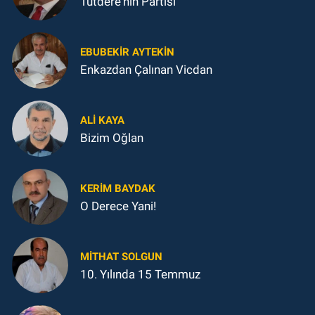
Tutdere'nin Partisi
EBUBEKIR AYTEKIN
Enkazdan Çalınan Vicdan
ALI KAYA
Bizim Oğlan
KERIM BAYDAK
O Derece Yani!
MITHAT SOLGUN
10. Yılında 15 Temmuz