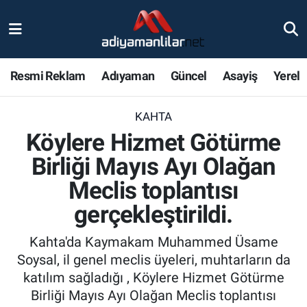
Ulusal
Nöbetçi Eczaneler
Resmi Reklam
Adıyaman
Güncel
Asayiş
Yerel
Siyaset
Hava Durumu
KAHTA
Röportajlar
Adiyaman Namaz Vakitleri
Köylere Hizmet Götürme
Magazin
Trafik Durumu
Birliği Mayıs Ayı Olağan
Meclis toplantısı
Bölge Haberleri
Süper Lig Puan Durumu ve Fikstür
gerçekleştirildi.
Gündem
Tüm Manşetler
Kahta'da Kaymakam Muhammed Üsame
Soysal, il genel meclis üyeleri, muhtarların da
Asayiş
Son Dakika Haberleri
katılım sağladığı , Köylere Hizmet Götürme
Birliği Mayıs Ayı Olağan Meclis toplantısı
Sağlık
Haber Arşivi