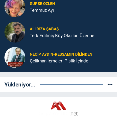
GUPSE ÖZLEN
Temmuz Ayı
ALI RIZA ŞABAŞ
Terk Edilmiş Köy Okulları Üzerine
NECIP AYDIN-RESSAMIN DILINDEN
Çelikhan İçmeleri Pislik İçinde
Yükleniyor...