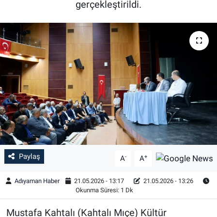
gerçekleştirildi.
Özel Haber
Kültür Sanat
Eğitim
Ekonomi
Yaşam
Çevre
Paylaş
-
+
A
A
BİLİM VE TEKNOLOJİ
Adıyaman Haber
21.05.2026 - 13:17
21.05.2026 - 13:26
Şambayat Haber
Okunma Süresi: 1 Dk
Mustafa Kahtalı (Kahtalı Mıçe) Kültür