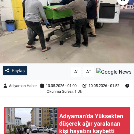
Özel Haber
Kültür Sanat
Eğitim
Ekonomi
Paylaş
-
+
Yaşam
A
A
Adıyaman Haber
10.05.2026 - 01:00
10.05.2026 - 01:52
Çevre
Okunma Süresi: 1 Dk
BİLİM VE TEKNOLOJİ
Adıyaman’da Yüksekten
Şambayat Haber
düşerek ağır yaralanan
kişi hayatını kaybetti