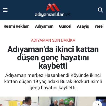
Ulusal
Nöbetçi Eczaneler
Resmi Reklam
Adıyaman
Güncel
Asayiş
Yerel
Siyaset
Hava Durumu
ADIYAMAN SON DAKIKA
Röportajlar
Adiyaman Namaz Vakitleri
Adıyaman'da ikinci kattan
Magazin
Trafik Durumu
düşen genç hayatını
kaybetti
Bölge Haberleri
Süper Lig Puan Durumu ve Fikstür
Adıyaman merkez Hasankendi Köyünde ikinci
Gündem
Tüm Manşetler
kattan düşen 19 yaşındaki Burak Bozkurt isimli
genç hayatını kaybetti.
Asayiş
Son Dakika Haberleri
Sağlık
Haber Arşivi