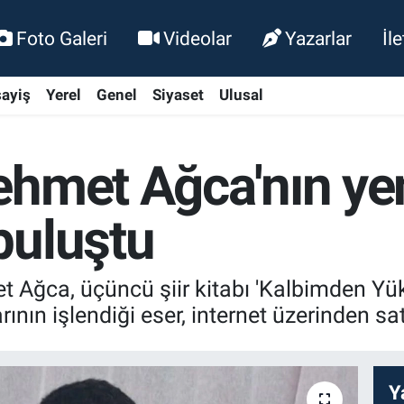
Foto Galeri
Videolar
Yazarlar
İl
ayiş
Yerel
Genel
Siyaset
Ulusal
hmet Ağca'nın yeni
buluştu
Ağca, üçüncü şiir kitabı 'Kalbimden Yükse
ının işlendiği eser, internet üzerinden sa
Y