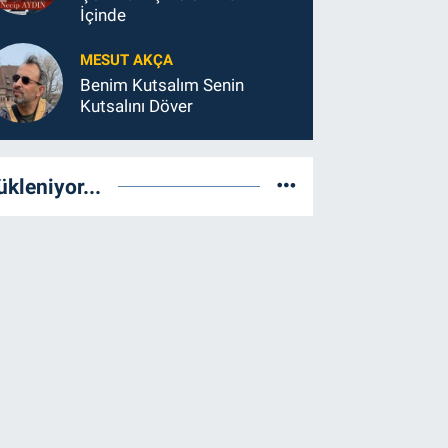
İçinde
MESUT AKÇA
Benim Kutsalım Senin
Kutsalını Döver
ükleniyor...