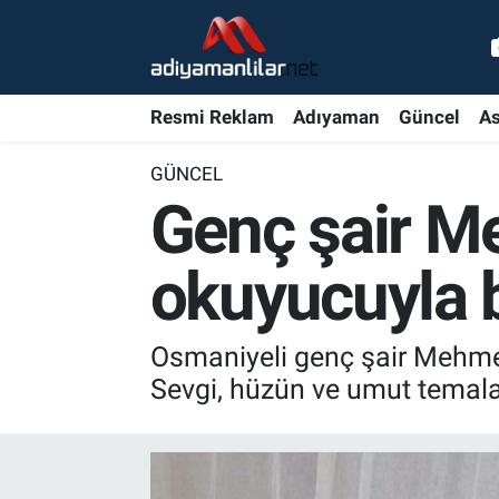
Ulusal
Nöbetçi Eczaneler
Resmi Reklam
Adıyaman
Güncel
As
Siyaset
Hava Durumu
GÜNCEL
Röportajlar
Adiyaman Namaz Vakitleri
Genç şair Me
Magazin
Trafik Durumu
okuyucuyla 
Bölge Haberleri
Süper Lig Puan Durumu ve Fikstür
Osmaniyeli genç şair Mehmet 
Gündem
Tüm Manşetler
Sevgi, hüzün ve umut temalar
Asayiş
Son Dakika Haberleri
Sağlık
Haber Arşivi