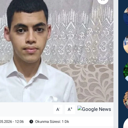
-
+
A
A
05.2026 - 12:06
Okunma Süresi: 1 Dk