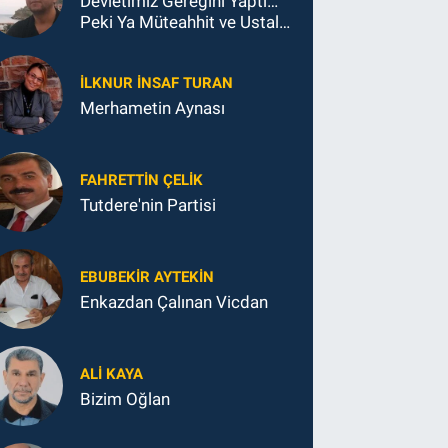
Devletimiz Gereğini Yaptı…
Peki Ya Müteahhit ve Ustalar
Ne Yaptı?
İLKNUR İNSAF TURAN
Merhametin Aynası
FAHRETTIN ÇELİK
Tutdere'nin Partisi
EBUBEKIR AYTEKIN
Enkazdan Çalınan Vicdan
ALI KAYA
Bizim Oğlan