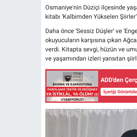
Osmaniye'nin Düziçi ilçesinde ya
kitabı 'Kalbimden Yükselen Şiirler'
Daha önce 'Sessiz Düşler' ve 'Engel
okuyucuların karşısına çıkan Ağca,
verdi. Kitapta sevgi, hüzün ve umut
ve yaşamından izleri yansıtan şiirl
ADD'den Çer
İçeriği Görüntül