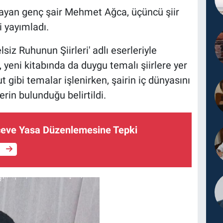
şayan genç şair Mehmet Ağca, üçüncü şiir
i yayımladı.
siz Ruhunun Şiirleri' adlı eserleriyle
 yeni kitabında da duygu temalı şiirlere yer
 gibi temalar işlenirken, şairin iç dünyasını
erin bulunduğu belirtildi.
çeve Yasa Düzenlemesine Tepki
e