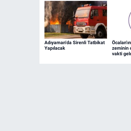
Adıyaman'da Sirenli Tatbikat
Öcalan'ın
Yapılacak
zeminin 
vakti geld