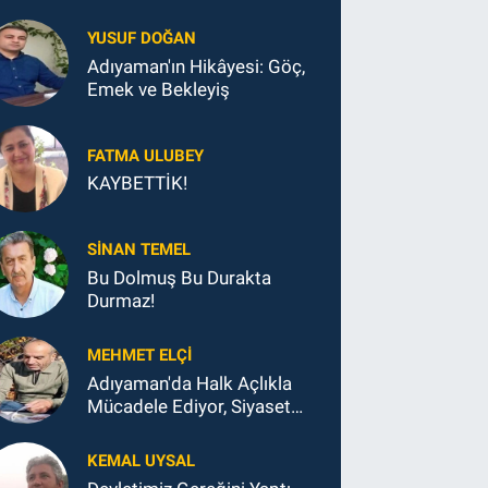
YUSUF DOĞAN
Adıyaman'ın Hikâyesi: Göç,
Emek ve Bekleyiş
FATMA ULUBEY
KAYBETTİK!
SINAN TEMEL
Bu Dolmuş Bu Durakta
Durmaz!
MEHMET ELÇI
Adıyaman'da Halk Açlıkla
Mücadele Ediyor, Siyaset
Koltukla...
KEMAL UYSAL