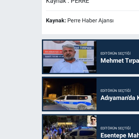
Kaynak : PERRE
Kaynak:
Perre Haber Ajansı
EDITÖRÜN SEÇTIĞI
Mehmet Tırpan
EDITÖRÜN SEÇTIĞI
Adıyaman'da 
EDITÖRÜN SEÇTIĞI
Esentepe Mahal