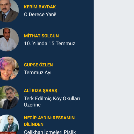
KERIM BAYDAK
O Derece Yani!
MITHAT SOLGUN
10. Yılında 15 Temmuz
GUPSE ÖZLEN
Temmuz Ayı
ALI RIZA ŞABAŞ
Terk Edilmiş Köy Okulları
Üzerine
NECIP AYDIN-RESSAMIN
DILINDEN
Çelikhan İçmeleri Pislik