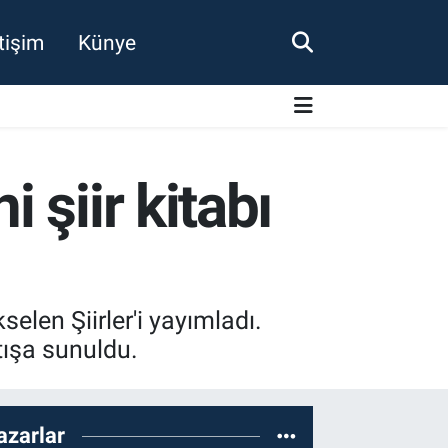
etişim
Künye
 şiir kitabı
len Şiirler'i yayımladı.
tışa sunuldu.
azarlar