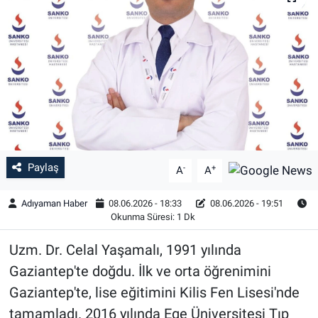
Özel Haber
Kültür Sanat
Eğitim
Ekonomi
Paylaş
-
+
Yaşam
A
A
Adıyaman Haber
08.06.2026 - 18:33
08.06.2026 - 19:51
Çevre
Okunma Süresi: 1 Dk
BİLİM VE TEKNOLOJİ
Uzm. Dr. Celal Yaşamalı, 1991 yılında
Gaziantep'te doğdu. İlk ve orta öğrenimini
Şambayat Haber
Gaziantep'te, lise eğitimini Kilis Fen Lisesi'nde
tamamladı. 2016 yılında Ege Üniversitesi Tıp