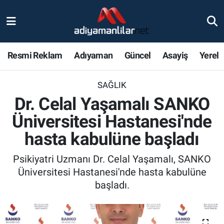
Ulusal
Nöbetçi Eczaneler
Resmi Reklam
Adıyaman
Güncel
Asayiş
Yerel
Siyaset
Hava Durumu
SAĞLIK
Röportajlar
Adiyaman Namaz Vakitleri
Dr. Celal Yaşamalı SANKO
Magazin
Trafik Durumu
Üniversitesi Hastanesi'nde
hasta kabulüne başladı
Bölge Haberleri
Süper Lig Puan Durumu ve Fikstür
Psikiyatri Uzmanı Dr. Celal Yaşamalı, SANKO
Gündem
Tüm Manşetler
Üniversitesi Hastanesi'nde hasta kabulüne
başladı.
Asayiş
Son Dakika Haberleri
Sağlık
Haber Arşivi