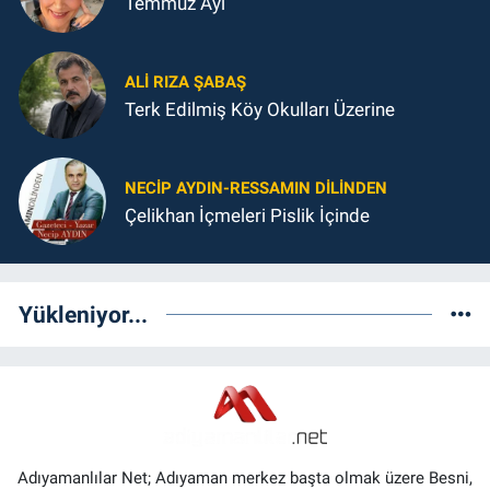
Temmuz Ayı
ALI RIZA ŞABAŞ
Terk Edilmiş Köy Okulları Üzerine
NECIP AYDIN-RESSAMIN DILINDEN
Çelikhan İçmeleri Pislik İçinde
Yükleniyor...
Adıyamanlılar Net; Adıyaman merkez başta olmak üzere Besni,