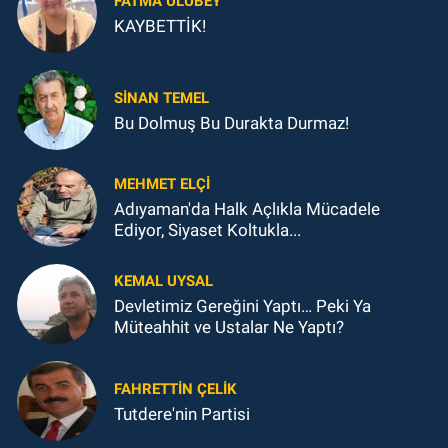
FATMA ULUBEY
KAYBETTİK!
SINAN TEMEL
Bu Dolmuş Bu Durakta Durmaz!
MEHMET ELÇI
Adıyaman'da Halk Açlıkla Mücadele
Ediyor, Siyaset Koltukla...
KEMAL UYSAL
Devletimiz Gereğini Yaptı… Peki Ya
Müteahhit ve Ustalar Ne Yaptı?
FAHRETTIN ÇELİK
Tutdere'nin Partisi