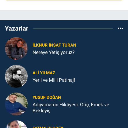
Yazarlar
İLKNUR İNSAF TURAN
Nereye Yetişiyoruz?
ALI YILMAZ
Yerli ve Milli Patinaj!
YUSUF DOĞAN
Adıyaman'ın Hikâyesi: Göç, Emek ve
Bekleyiş