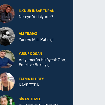
İLKNUR İNSAF TURAN
Nereye Yetişiyoruz?
ALI YILMAZ
Yerli ve Milli Patinaj!
YUSUF DOĞAN
Adıyaman'ın Hikâyesi: Göç,
Emek ve Bekleyiş
FATMA ULUBEY
KAYBETTİK!
SINAN TEMEL