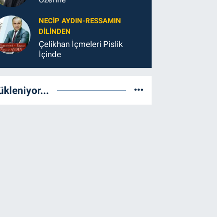
NECIP AYDIN-RESSAMIN
DILINDEN
Çelikhan İçmeleri Pislik
İçinde
ükleniyor...