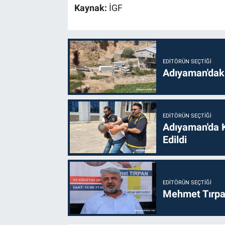
Kaynak:
İGF
EDITÖRÜN SEÇTIĞI
Adıyaman'daki
EDITÖRÜN SEÇTIĞI
Adıyaman'da 
Edildi
EDITÖRÜN SEÇTIĞI
Mehmet Tırpan