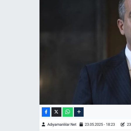
Özel Haber
Kültür Sanat
Eğitim
Ekonomi
Yaşam
Çevre
BİLİM VE TEKNOLOJİ
Şambayat Haber
Adıyamanlılar Net
23.05.2025 - 18:23
23