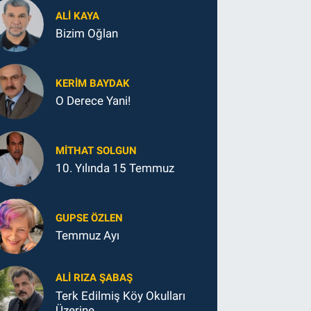
ALI KAYA
Bizim Oğlan
KERIM BAYDAK
O Derece Yani!
MITHAT SOLGUN
10. Yılında 15 Temmuz
GUPSE ÖZLEN
Temmuz Ayı
ALI RIZA ŞABAŞ
Terk Edilmiş Köy Okulları
Üzerine