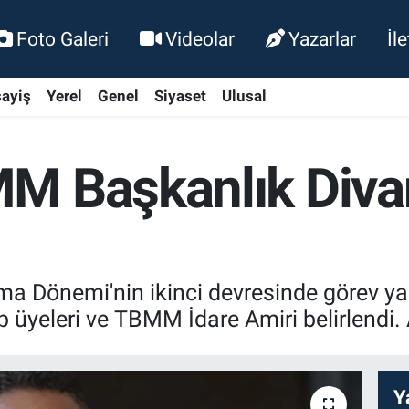
Foto Galeri
Videolar
Yazarlar
İl
ayiş
Yerel
Genel
Siyaset
Ulusal
M Başkanlık Divan
a Dönemi'nin ikinci devresinde görev ya
ip üyeleri ve TBMM İdare Amiri belirlend
Y