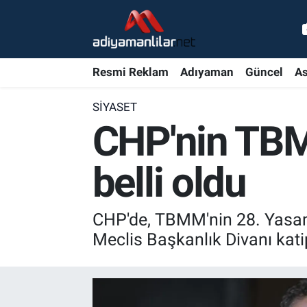
Ulusal
Nöbetçi Eczaneler
Resmi Reklam
Adıyaman
Güncel
As
Siyaset
Hava Durumu
SIYASET
Röportajlar
Adiyaman Namaz Vakitleri
CHP'nin TBM
Magazin
Trafik Durumu
belli oldu
Bölge Haberleri
Süper Lig Puan Durumu ve Fikstür
CHP'de, TBMM'nin 28. Yasam
Gündem
Tüm Manşetler
Meclis Başkanlık Divanı kat
Asayiş
Son Dakika Haberleri
Sağlık
Haber Arşivi