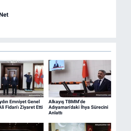
 Net
dın Emniyet Genel
Alkayış TBMM'de
i Fidan'ı Ziyaret Etti
Adıyaman'daki İhya Sürecini
Anlattı