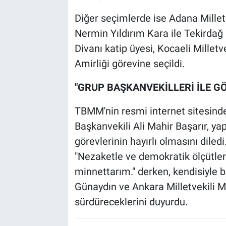
Diğer seçimlerde ise Adana Millet
Nermin Yıldırım Kara ile Tekirdağ 
Divanı katip üyesi, Kocaeli Millet
Amirliği görevine seçildi.
"GRUP BAŞKANVEKİLLERİ İLE G
TBMM'nin resmi internet sitesind
Başkanvekili Ali Mahir Başarır, ya
görevlerinin hayırlı olmasını diled
"Nezaketle ve demokratik ölçütle
minnettarım." derken, kendisiyle bi
Günaydın ve Ankara Milletvekili Mu
sürdüreceklerini duyurdu.