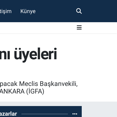
etişim
Künye
ı üyeleri
pacak Meclis Başkanvekili,
i. ANKARA (İGFA)
azarlar