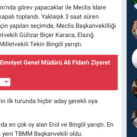
'nda görev yapacaklar ile Meclis İdare
kapalı toplandı. Yaklaşık 3 saat süren
çin yapılan seçimde, Meclis Başkanvekilliği
vekili Gülizar Biçer Karaca, Elazığ
Milletvekili Tekin Bingöl yarıştı.
Emniyet Genel Müdürü Ali Fidan'ı Ziyaret
e
n ilk turunda hiçbir aday gerekli oya
rda en çok oy alan Erol ve Bingöl yarıştı. En
n yeni TBMM Başkanvekili oldu.