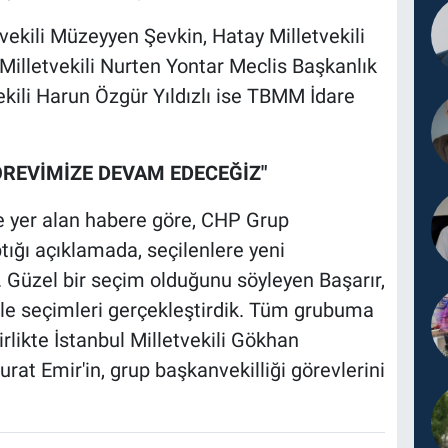
vekili Müzeyyen Şevkin, Hatay Milletvekili
Milletvekili Nurten Yontar Meclis Başkanlık
vekili Harun Özgür Yıldızlı ise TBMM İdare
ÖREVİMİZE DEVAM EDECEĞİZ"
e yer alan habere göre, CHP Grup
ptığı açıklamada, seçilenlere yeni
i. Güzel bir seçim olduğunu söyleyen Başarır,
rle seçimleri gerçekleştirdik. Tüm grubuma
rlikte İstanbul Milletvekili Gökhan
rat Emir'in, grup başkanvekilliği görevlerini