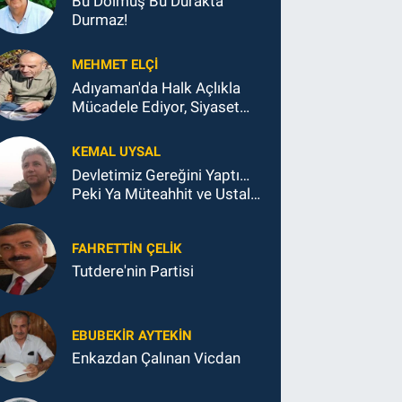
Bu Dolmuş Bu Durakta
Durmaz!
MEHMET ELÇI
Adıyaman'da Halk Açlıkla
Mücadele Ediyor, Siyaset
Koltukla...
KEMAL UYSAL
Devletimiz Gereğini Yaptı…
Peki Ya Müteahhit ve Ustalar
Ne Yaptı?
FAHRETTIN ÇELİK
Tutdere'nin Partisi
EBUBEKIR AYTEKIN
Enkazdan Çalınan Vicdan