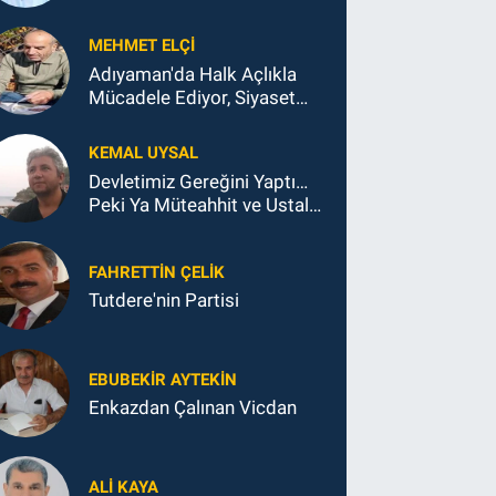
MEHMET ELÇI
Adıyaman'da Halk Açlıkla
Mücadele Ediyor, Siyaset
Koltukla...
KEMAL UYSAL
Devletimiz Gereğini Yaptı…
Peki Ya Müteahhit ve Ustalar
Ne Yaptı?
FAHRETTIN ÇELİK
Tutdere'nin Partisi
EBUBEKIR AYTEKIN
Enkazdan Çalınan Vicdan
ALI KAYA