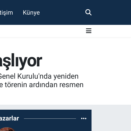
etişim
Künye
şlıyor
enel Kurulu'nda yeniden
ve törenin ardından resmen
azarlar