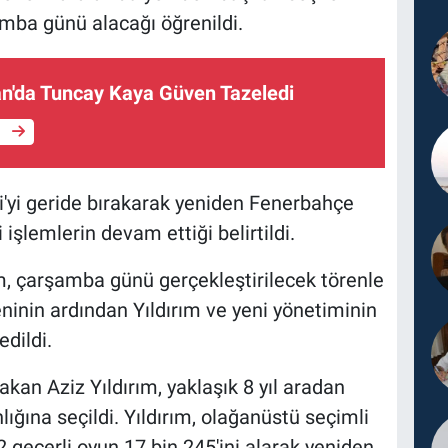
amba günü alacağı öğrenildi.
'da Tuncay Kaya Güven Tazeledi
e
'yi geride bırakarak yeniden Fenerbahçe
 işlemlerin devam ettiği belirtildi.
rım, çarşamba günü gerçekleştirilecek törenle
inin ardından Yıldırım ve yeni yönetiminin
dildi.
akan Aziz Yıldırım, yaklaşık 8 yıl aradan
ğına seçildi. Yıldırım, olağanüstü seçimli
2 geçerli oyun 17 bin 245'ini alarak yeniden