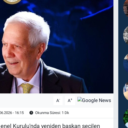
-
+
A
A
06.2026 - 16:15
Okunma Süresi: 1 Dk
enel Kurulu'nda yeniden başkan seçilen