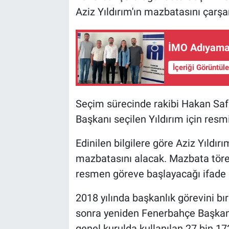
Aziz Yıldırım'ın mazbatasını çarş
İMO Adıyaman
İçeriği Görüntül
Seçim sürecinde rakibi Hakan Safi
Başkanı seçilen Yıldırım için resmi
Edinilen bilgilere göre Aziz Yıldı
mazbatasını alacak. Mazbata tören
resmen göreve başlayacağı ifade e
2018 yılında başkanlık görevini bır
sonra yeniden Fenerbahçe Başkanlı
genel kurulda kullanılan 27 bin 17