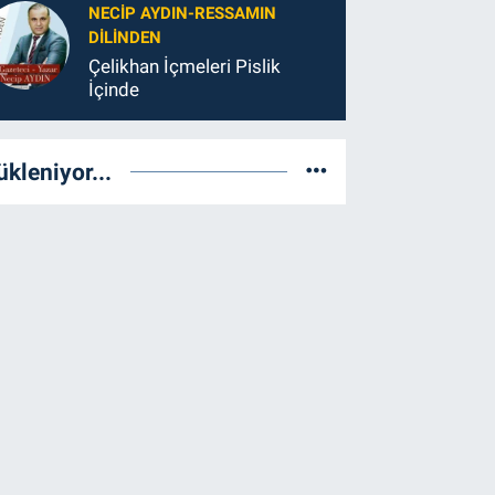
NECIP AYDIN-RESSAMIN
DILINDEN
Çelikhan İçmeleri Pislik
İçinde
ükleniyor...