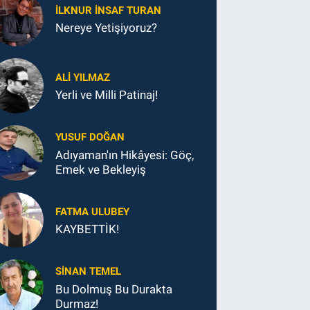
İLKNUR İNSAF TURAN
Nereye Yetişiyoruz?
ALI YILMAZ
Yerli ve Milli Patinaj!
YUSUF DOĞAN
Adıyaman'ın Hikâyesi: Göç,
Emek ve Bekleyiş
FATMA ULUBEY
KAYBETTİK!
SINAN TEMEL
Bu Dolmuş Bu Durakta
Durmaz!