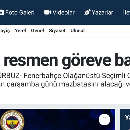
Foto Galeri
Videolar
Yazarlar
İl
ayiş
Yerel
Genel
Siyaset
Ulusal
m resmen göreve ba
RBÜZ- Fenerbahçe Olağanüstü Seçimli G
m'ın çarşamba günü mazbatasını alacağı 
Y