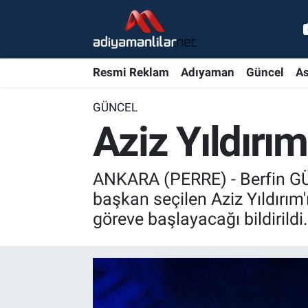
Ulusal
Nöbetçi Eczaneler
Resmi Reklam
Adıyaman
Güncel
As
Siyaset
Hava Durumu
GÜNCEL
Röportajlar
Adiyaman Namaz Vakitleri
Aziz Yıldırı
Magazin
Trafik Durumu
ANKARA (PERRE) - Berfin GÜ
Bölge Haberleri
Süper Lig Puan Durumu ve Fikstür
başkan seçilen Aziz Yıldırı
göreve başlayacağı bildirildi.
Gündem
Tüm Manşetler
Asayiş
Son Dakika Haberleri
Sağlık
Haber Arşivi