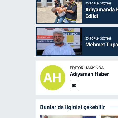
EDITÖRÜN SEÇTIĞI
Adıyaman'da 
Edildi
EDITÖRÜN SEÇTIĞI
Mehmet Tırpan
EDITÖR HAKKINDA
Adıyaman Haber
Bunlar da ilginizi çekebilir