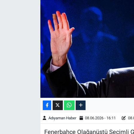
Özel Haber
Kültür Sanat
Eğitim
Ekonomi
Yaşam
Çevre
BİLİM VE TEKNOLOJİ
Şambayat Haber
Adıyaman Haber
08.06.2026 - 16:11
08.
Fenerbahçe Olağanüstü Seçimli G