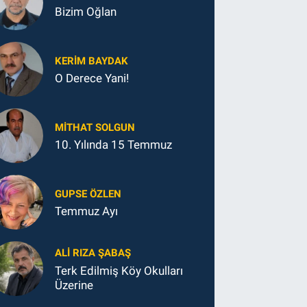
Bizim Oğlan
KERIM BAYDAK
O Derece Yani!
MITHAT SOLGUN
10. Yılında 15 Temmuz
GUPSE ÖZLEN
Temmuz Ayı
ALI RIZA ŞABAŞ
Terk Edilmiş Köy Okulları
Üzerine