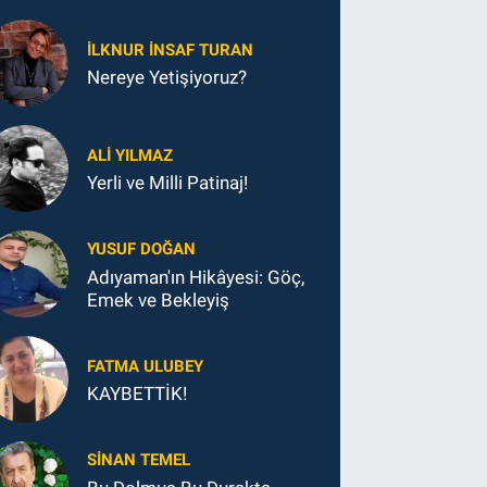
İLKNUR İNSAF TURAN
Nereye Yetişiyoruz?
ALI YILMAZ
Yerli ve Milli Patinaj!
YUSUF DOĞAN
Adıyaman'ın Hikâyesi: Göç,
Emek ve Bekleyiş
FATMA ULUBEY
KAYBETTİK!
SINAN TEMEL