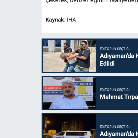
çekerek, benzer eğitim faaliyetler
Kaynak:
İHA
EDITÖRÜN SEÇTIĞI
Adıyaman'da 
Edildi
EDITÖRÜN SEÇTIĞI
Mehmet Tırpan
EDITÖRÜN SEÇTIĞI
Adıyaman'da 