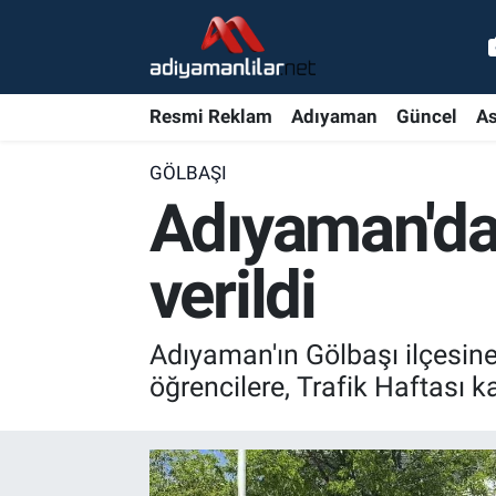
Ulusal
Nöbetçi Eczaneler
Resmi Reklam
Adıyaman
Güncel
As
Siyaset
Hava Durumu
GÖLBAŞI
Röportajlar
Adiyaman Namaz Vakitleri
Adıyaman'da 
Magazin
Trafik Durumu
verildi
Bölge Haberleri
Süper Lig Puan Durumu ve Fikstür
Adıyaman'ın Gölbaşı ilçesine
Gündem
Tüm Manşetler
öğrencilere, Trafik Haftası k
Asayiş
Son Dakika Haberleri
Sağlık
Haber Arşivi