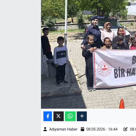
Özel Haber
Kültür Sanat
Eğitim
Ekonomi
Yaşam
Çevre
BİLİM VE TEKNOLOJİ
Şambayat Haber
Adıyaman Haber
08.05.2026 - 16:44
08.