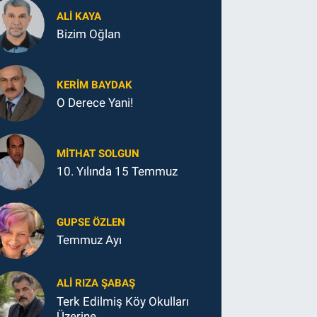
ALI KAYA
Bizim Oğlan
KERIM BAYDAK
O Derece Yani!
MITHAT SOLGUN
10. Yılında 15 Temmuz
GUPSE ÖZLEN
Temmuz Ayı
ALI RIZA ŞABAŞ
Terk Edilmiş Köy Okulları
Üzerine