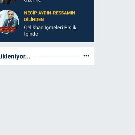
NECIP AYDIN-RESSAMIN
DILINDEN
Çelikhan İçmeleri Pislik
İçinde
ükleniyor...