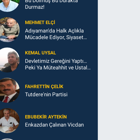
Bu Dolmuş Bu Durakta
Durmaz!
MEHMET ELÇI
Adıyaman'da Halk Açlıkla
Mücadele Ediyor, Siyaset
Koltukla...
KEMAL UYSAL
Devletimiz Gereğini Yaptı…
Peki Ya Müteahhit ve Ustalar
Ne Yaptı?
FAHRETTIN ÇELİK
Tutdere'nin Partisi
EBUBEKIR AYTEKIN
Enkazdan Çalınan Vicdan