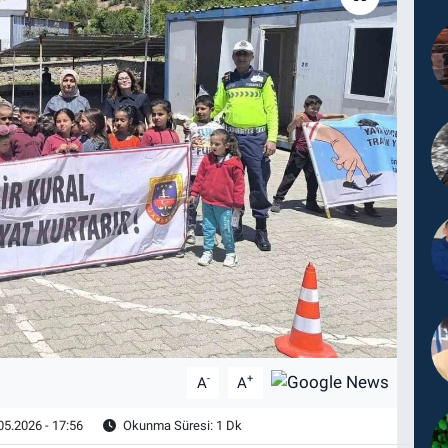
-
+
A
A
05.2026 - 17:56
Okunma Süresi: 1 Dk