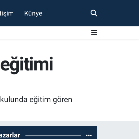
etişim
Künye
eğitimi
okulunda eğitim gören
azarlar