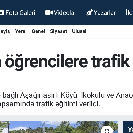
Foto Galeri
Videolar
Yazarlar
İl
ayiş
Yerel
Genel
Siyaset
Ulusal
öğrencilere trafik 
 bağlı Aşağınasırlı Köyü İlkokulu ve Ana
apsamında trafik eğitimi verildi.
Y