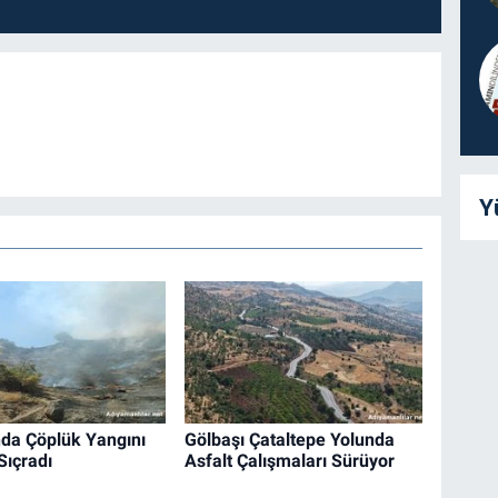
Y
nda Çöplük Yangını
Gölbaşı Çataltepe Yolunda
ıçradı
Asfalt Çalışmaları Sürüyor