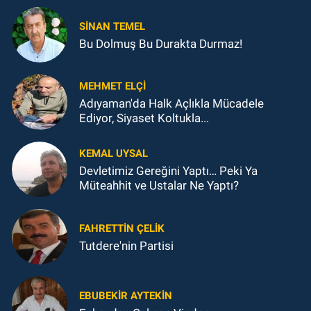
SINAN TEMEL
Bu Dolmuş Bu Durakta Durmaz!
MEHMET ELÇI
Adıyaman'da Halk Açlıkla Mücadele
Ediyor, Siyaset Koltukla...
KEMAL UYSAL
Devletimiz Gereğini Yaptı… Peki Ya
Müteahhit ve Ustalar Ne Yaptı?
FAHRETTIN ÇELİK
Tutdere'nin Partisi
EBUBEKIR AYTEKIN