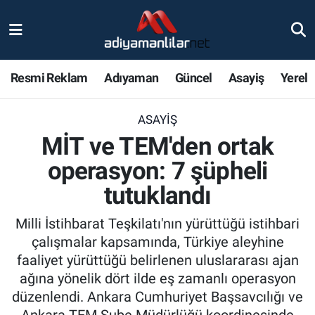
Ulusal
Nöbetçi Eczaneler
Resmi Reklam
Adıyaman
Güncel
Asayiş
Yerel
Siyaset
Hava Durumu
ASAYIŞ
Röportajlar
Adiyaman Namaz Vakitleri
MİT ve TEM'den ortak
Magazin
Trafik Durumu
operasyon: 7 şüpheli
tutuklandı
Bölge Haberleri
Süper Lig Puan Durumu ve Fikstür
Milli İstihbarat Teşkilatı'nın yürüttüğü istihbari
Gündem
Tüm Manşetler
çalışmalar kapsamında, Türkiye aleyhine
faaliyet yürüttüğü belirlenen uluslararası ajan
Asayiş
Son Dakika Haberleri
ağına yönelik dört ilde eş zamanlı operasyon
düzenlendi. Ankara Cumhuriyet Başsavcılığı ve
Sağlık
Haber Arşivi
Ankara TEM Şube Müdürlüğü koordinesinde