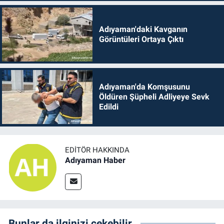
Adıyaman'daki Kavganın
Görüntüleri Ortaya Çıktı
Adıyaman'da Komşusunu
Öldüren Şüpheli Adliyeye Sevk
Edildi
EDITÖR HAKKINDA
Adıyaman Haber
Bunlar da ilginizi çekebilir