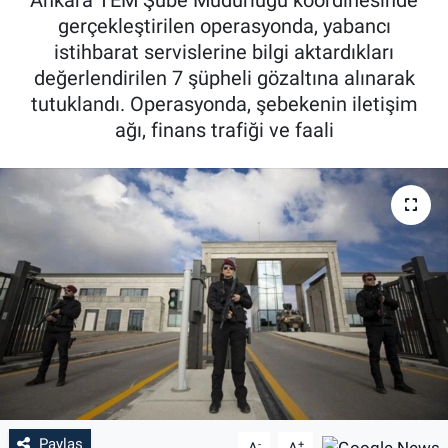
gerçekleştirilen operasyonda, yabancı
Özel Haber
istihbarat servislerine bilgi aktardıkları
değerlendirilen 7 şüpheli gözaltına alınarak
Kültür Sanat
tutuklandı. Operasyonda, şebekenin iletişim
ağı, finans trafiği ve faali
Eğitim
Ekonomi
Yaşam
Çevre
BİLİM VE TEKNOLOJİ
Şambayat Haber
Paylaş
-
+