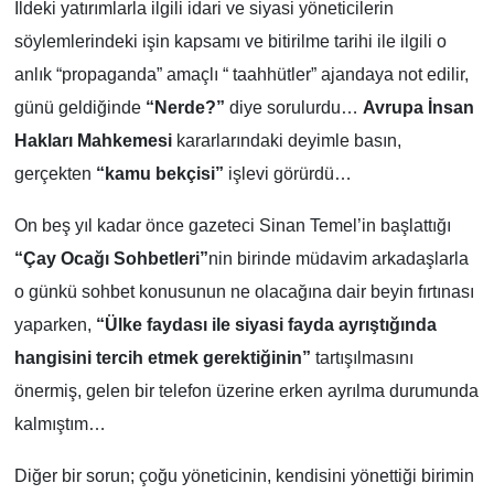
İldeki yatırımlarla ilgili idari ve siyasi yöneticilerin
söylemlerindeki işin kapsamı ve bitirilme tarihi ile ilgili o
anlık “propaganda” amaçlı “ taahhütler” ajandaya not edilir,
günü geldiğinde
“Nerde?”
diye sorulurdu…
Avrupa İnsan
Hakları Mahkemesi
kararlarındaki deyimle basın,
gerçekten
“kamu bekçisi”
işlevi görürdü…
On beş yıl kadar önce gazeteci Sinan Temel’in başlattığı
“Çay Ocağı Sohbetleri”
nin birinde müdavim arkadaşlarla
o günkü sohbet konusunun ne olacağına dair beyin fırtınası
yaparken,
“Ülke faydası ile siyasi fayda ayrıştığında
hangisini tercih etmek gerektiğinin”
tartışılmasını
önermiş, gelen bir telefon üzerine erken ayrılma durumunda
kalmıştım…
Diğer bir sorun; çoğu yöneticinin, kendisini yönettiği birimin