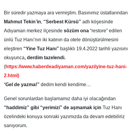
Özel Haber
Bir süredir yazmaya ara vermiştim. Basınımız üstatlarından
Mahmut Tekin’in
,
“Serbest Kürsü”
adlı köşesinde
Kültür Sanat
Adıyaman merkez ilçesinde
sözüm ona
“restore” edilen
ünlü Tuz Hanı’nın iki katının da otele dönüştürülmesini
Eğitim
eleştiren
“Yine Tuz Hanı”
başlıklı 19.4.2022 tarihli yazısını
Ekonomi
okuyunca
, derdim tazelendi.
(
https://www.haberdeadiyaman.com/yazi/yine-tuz-hani-
Yaşam
2.html)
“
Gel de yazma!”
dedim kendi kendime…
Çevre
Genel sorunlardan başlamamız daha iyi olacağından
BİLİM VE TEKNOLOJİ
“haddimiz” gibi “yerimizi” de aşmamak için
Tuz Hanı
özelindeki konuya sonraki yazımızda da devam edebiliriz
Şambayat Haber
sanıyorum.