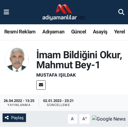
Ulusal
Nöbetçi Eczaneler
Resmi Reklam
Adıyaman
Güncel
Asayiş
Yerel
Siyaset
Hava Durumu
Röportajlar
Adiyaman Namaz Vakitleri
İmam Bildiğini Okur,
Mahmut Bey-1
Magazin
Trafik Durumu
MUSTAFA IŞILDAK
Bölge Haberleri
Süper Lig Puan Durumu ve Fikstür
Gündem
Tüm Manşetler
26.04.2022 - 13:25
02.01.2023 - 23:21
YAYINLANMA
GÜNCELLEME
Asayiş
Son Dakika Haberleri
Paylaş
-
+
A
A
Sağlık
Haber Arşivi