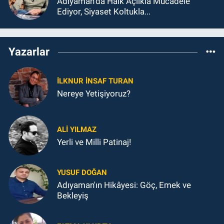
Adıyaman'da Halk Açlıkla Mücadele
Ediyor, Siyaset Koltukla...
Yazarlar
İLKNUR İNSAF TURAN
Nereye Yetişiyoruz?
ALI YILMAZ
Yerli ve Milli Patinaj!
YUSUF DOĞAN
Adıyaman'ın Hikâyesi: Göç, Emek ve
Bekleyiş