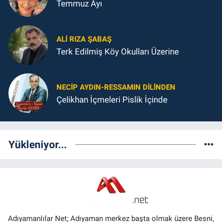
Temmuz Ayı
ALI RIZA ŞABAŞ
Terk Edilmiş Köy Okulları Üzerine
NECIP AYDIN-RESSAMIN DILINDEN
Çelikhan İçmeleri Pislik İçinde
Yükleniyor...
Adıyamanlılar Net; Adıyaman merkez başta olmak üzere Besni,