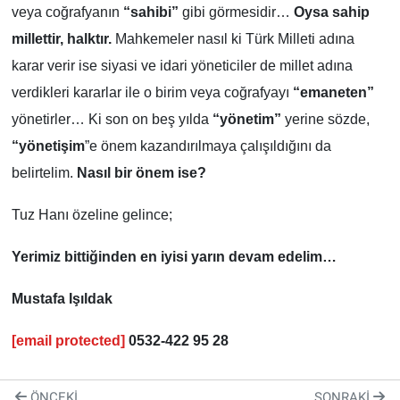
veya coğrafyanın
“sahibi”
gibi görmesidir…
Oysa sahip
millettir, halktır.
Mahkemeler nasıl ki Türk Milleti adına
karar verir ise siyasi ve idari yöneticiler de millet adına
verdikleri kararlar ile o birim veya coğrafyayı
“emaneten”
yönetirler… Ki son on beş yılda
“yönetim”
yerine sözde,
“yönetişim
”e önem kazandırılmaya çalışıldığını da
belirtelim.
Nasıl bir önem ise?
Tuz Hanı özeline gelince;
Yerimiz bittiğinden en iyisi yarın devam edelim…
Mustafa Işıldak
[email protected]
0532-422 95 28
ÖNCEKI
SONRAKI