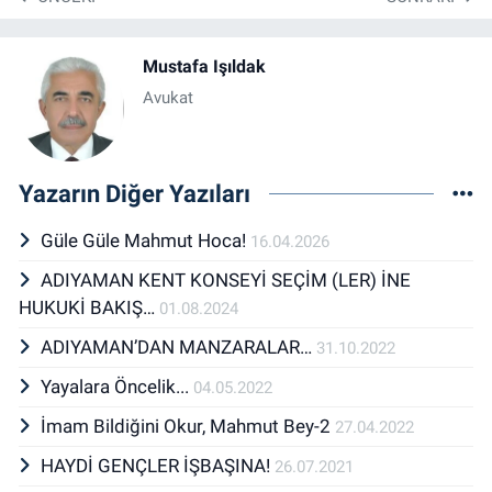
Mustafa Işıldak
Avukat
Yazarın Diğer Yazıları
Güle Güle Mahmut Hoca!
16.04.2026
ADIYAMAN KENT KONSEYİ SEÇİM (LER) İNE
HUKUKİ BAKIŞ…
01.08.2024
ADIYAMAN’DAN MANZARALAR…
31.10.2022
Yayalara Öncelik...
04.05.2022
İmam Bildiğini Okur, Mahmut Bey-2
27.04.2022
HAYDİ GENÇLER İŞBAŞINA!
26.07.2021