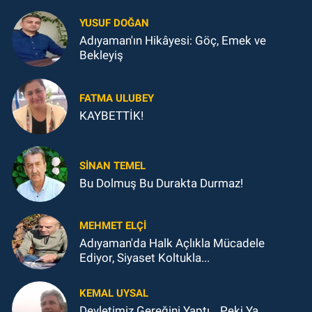
YUSUF DOĞAN
Adıyaman'ın Hikâyesi: Göç, Emek ve
Bekleyiş
FATMA ULUBEY
KAYBETTİK!
SINAN TEMEL
Bu Dolmuş Bu Durakta Durmaz!
MEHMET ELÇI
Adıyaman'da Halk Açlıkla Mücadele
Ediyor, Siyaset Koltukla...
KEMAL UYSAL
Devletimiz Gereğini Yaptı… Peki Ya