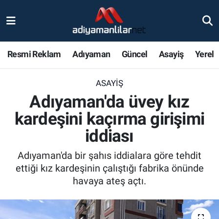
Ulusal
Nöbetçi Eczaneler
Resmi Reklam
Adıyaman
Güncel
Asayiş
Yerel
Siyaset
Hava Durumu
ASAYIŞ
Röportajlar
Adiyaman Namaz Vakitleri
Adıyaman'da üvey kız
Magazin
Trafik Durumu
kardeşini kaçırma girişimi
iddiası
Bölge Haberleri
Süper Lig Puan Durumu ve Fikstür
Adıyaman'da bir şahıs iddialara göre tehdit
Gündem
Tüm Manşetler
ettiği kız kardeşinin çalıştığı fabrika önünde
havaya ateş açtı.
Asayiş
Son Dakika Haberleri
Sağlık
Haber Arşivi