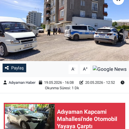
Özel Haber
Kültür Sanat
Eğitim
Ekonomi
Paylaş
-
+
Yaşam
A
A
Adıyaman Haber
19.05.2026 - 16:08
20.05.2026 - 12:52
Çevre
Okunma Süresi: 1 Dk
BİLİM VE TEKNOLOJİ
Adıyaman Kapcami
Şambayat Haber
Mahallesi'nde Otomobil
Yayaya Çarptı