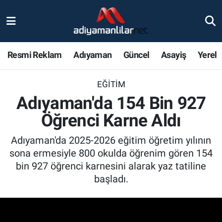
Ulusal
Nöbetçi Eczaneler
Resmi Reklam
Adıyaman
Güncel
Asayiş
Yerel
Siyaset
Hava Durumu
EĞITIM
Röportajlar
Adiyaman Namaz Vakitleri
Adıyaman'da 154 Bin 927
Magazin
Trafik Durumu
Öğrenci Karne Aldı
Bölge Haberleri
Süper Lig Puan Durumu ve Fikstür
Adıyaman'da 2025-2026 eğitim öğretim yılının
sona ermesiyle 800 okulda öğrenim gören 154
Gündem
Tüm Manşetler
bin 927 öğrenci karnesini alarak yaz tatiline
başladı.
Asayiş
Son Dakika Haberleri
Sağlık
Haber Arşivi