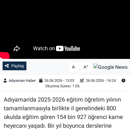
Özel Haber
Kültür Sanat
Eğitim
Ekonomi
Paylaş
-
+
A
A
Yaşam
Adıyaman Haber
26.06.2026 - 13:03
26.06.2026 - 16:24
Çevre
Okunma Süresi: 1 Dk
Adıyaman'da 2025-2026 eğitim öğretim yılının
BİLİM VE TEKNOLOJİ
tamamlanmasıyla birlikte il genelindeki 800
Şambayat Haber
okulda eğitim gören 154 bin 927 öğrenci karne
heyecanı yaşadı. Bir yıl boyunca derslerine