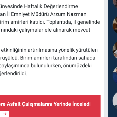
ünyesinde Haftalık Değerlendirme
yaman İl Emniyet Müdürü Arzum Nazman
rim amirleri katıldı. Toplantıda, il genelinde
mındaki çalışmalar ele alınarak mevcut
etkinliğinin artırılmasına yönelik yürütülen
görüşüldü. Birim amirleri tarafından sahada
gi paylaşımında bulunulurken, önümüzdeki
rlendirildi.
e Asfalt Çalışmalarını Yerinde İnceledi
e