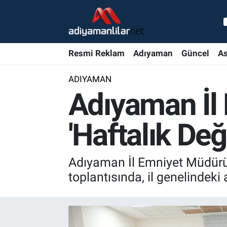
Ulusal
Nöbetçi Eczaneler
Resmi Reklam
Adıyaman
Güncel
As
Siyaset
Hava Durumu
ADIYAMAN
Röportajlar
Adiyaman Namaz Vakitleri
Adıyaman İl
Magazin
Trafik Durumu
'Haftalık Değ
Bölge Haberleri
Süper Lig Puan Durumu ve Fikstür
Adıyaman İl Emniyet Müdürü
Gündem
Tüm Manşetler
toplantısında, il genelindeki 
Asayiş
Son Dakika Haberleri
Sağlık
Haber Arşivi