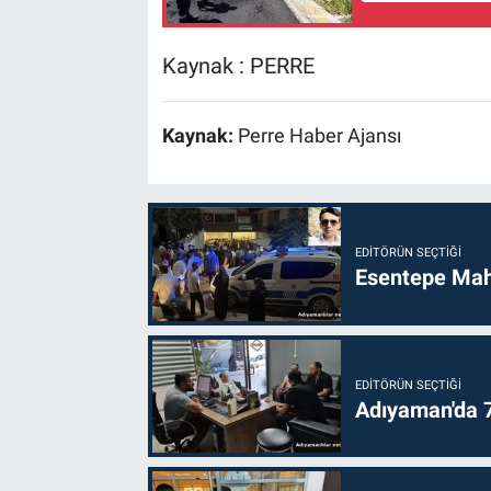
Kaynak : PERRE
Kaynak:
Perre Haber Ajansı
EDITÖRÜN SEÇTIĞI
Esentepe Mahal
EDITÖRÜN SEÇTIĞI
Adıyaman'da 70