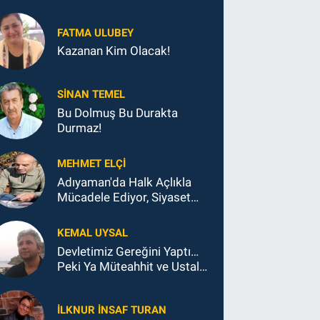
FATMA ULUBEY
Kazanan Kim Olacak!
SINAN TEMEL
Bu Dolmuş Bu Durakta
Durmaz!
MEHMET ELÇI
Adıyaman'da Halk Açlıkla
Mücadele Ediyor, Siyaset
Koltukla...
KEMAL UYSAL
Devletimiz Gereğini Yaptı…
Peki Ya Müteahhit ve Ustalar
Ne Yaptı?
İLKNUR İNSAF TURAN