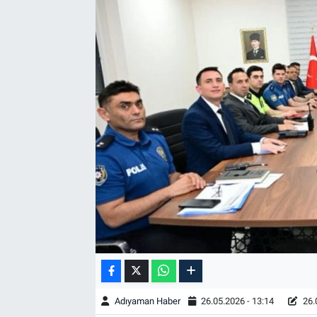
Özel Haber
Kültür Sanat
Eğitim
Ekonomi
Yaşam
Çevre
BİLİM VE TEKNOLOJİ
Şambayat Haber
Adıyaman Haber
26.05.2026 - 13:14
26.