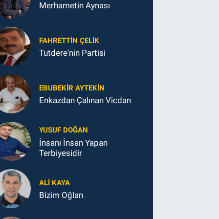
Merhametin Aynası
FAHRETTIN ÇELİK
Tutdere'nin Partisi
EBUBEKIR AYTEKIN
Enkazdan Çalınan Vicdan
YUSUF DOĞAN
İnsanı İnsan Yapan
Terbiyesidir
ALI KAYA
Bizim Oğlan