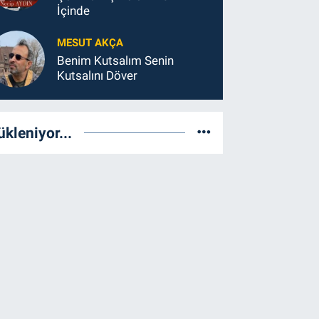
İçinde
MESUT AKÇA
Benim Kutsalım Senin
Kutsalını Döver
ükleniyor...