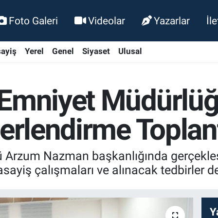
Foto Galeri
Videolar
Yazarlar
İl
ayiş
Yerel
Genel
Siyaset
Ulusal
 Emniyet Müdürlüğ
erlendirme Toplant
 Arzum Nazman başkanlığında gerçekleşt
asayiş çalışmaları ve alınacak tedbirler de
Y