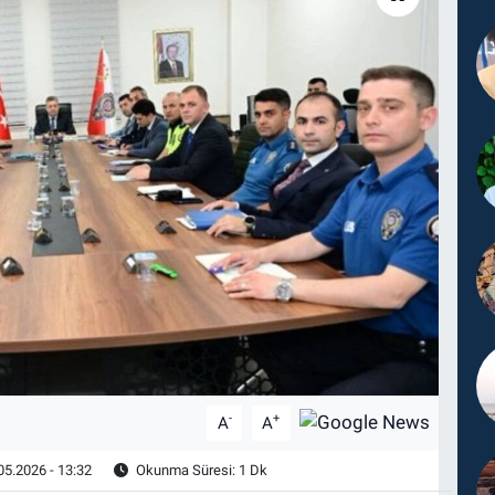
-
+
A
A
05.2026 - 13:32
Okunma Süresi: 1 Dk