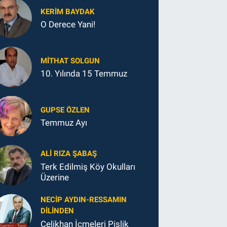
KERIM BAYDAK
O Derece Yani!
MITHAT SOLGUN
10. Yılında 15 Temmuz
GUPSE ÖZLEN
Temmuz Ayı
ALI RIZA ŞABAŞ
Terk Edilmiş Köy Okulları
Üzerine
NECIP AYDIN-RESSAMIN
DILINDEN
Çelikhan İçmeleri Pislik