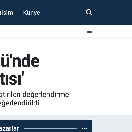
etişim
Künye
ü'nde
ısı'
irilen değerlendirme
ğerlendirildi.
azarlar