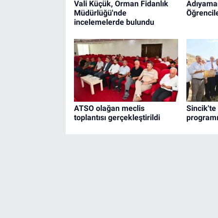
Vali Küçük, Orman Fidanlık
Adıyaman
Müdürlüğü'nde
Öğrencil
incelemelerde bulundu
ATSO olağan meclis
Sincik'te
toplantısı gerçekleştirildi
programı